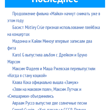
Кор
Хел
Продолжение фильма «Майкл» начнут снимать уже в
«Ос
этом году
Гур
Басист Mötley Crüe признал использование плейбэка
Шо
на концертах
Мадонна и Кайли Миноуг впервые записали два
фита
Karol G выпустила альбом с Дрейком и Бруно
Марсом
Максим Фадеев и Маша Ржевская перевыпустили
«Когда я стану кошкой»
Клава Кока официально вышла «Замуж»
«Элли на маковом поле», Максим Лутчак и
«Смешарики» объединились
Авраам Руссо выпустил две солнечные песни
Сергей Сычёв - «Хит-парады в СССР. Полное