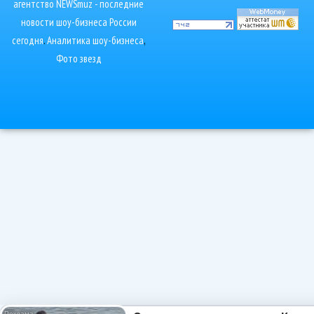
агентство NEWSmuz - последние
новости шоу-бизнеса России
сегодня
.
Аналитика шоу-бизнеса
,
Фото звезд