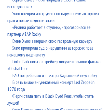
исследование»
Suno внедрил инструмент по нарушениям авторских
прав и новые водяные знаки
«Рианна работает в студии», - проговорился ее
партнер A$AP Rocky
Гленн Хьюз завершил свою гастрольную карьеру
Suno проиграла суд о нарушении авторских прав
немецкому лицензиату
Linkin Park показал трейлер документального фильма
«Unshatter»
РАО потребовало от театра Кадышевой неустойку
В сеть выложен уникальный концерт Led Zeppelin
1970 года
Ферги стала петь в Black Eyed Peas, чтобы стать
лучшей
Сосо Павлиашвили и Максим Фадеев показали клип «Я