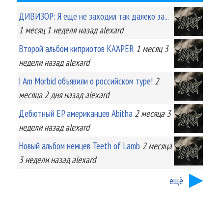
ДИВИЗОР: Я еще не заходил так далеко за...
1 месяц 1 неделя
назад
alexard
Второй альбом киприотов KA'APER
1 месяц 3
недели
назад
alexard
I Am Morbid объявили о российском туре!
2
месяца 2 дня
назад
alexard
Дебютный EP американцев Abitha
2 месяца 3
недели
назад
alexard
Новый альбом немцев Teeth of Lamb
2 месяца
3 недели
назад
alexard
ещё