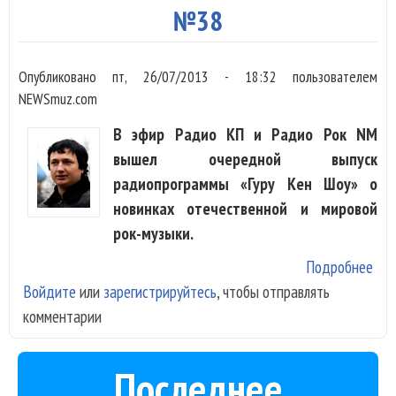
№38
Опубликовано
пт, 26/07/2013 - 18:32
пользователем
NEWSmuz.com
В эфир Радио КП и Радио Рок NM
вышел очередной выпуск
радиопрограммы «Гуру Кен Шоу» о
новинках отечественной и мировой
рок-музыки.
Подробнее
о Ar
Войдите
или
зарегистрируйтесь
, чтобы отправлять
Mon
комментарии
Fra
Fer
Trav
Последнее
Str