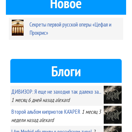
Новое
Секреты первой русской оперы «Цефал и
Прокрис»
Блоги
ДИВИЗОР: Я еще не заходил так далеко за...
1 месяц 6 дней
назад
alexard
Второй альбом киприотов KA'APER
1 месяц 3
недели
назад
alexard
I Am Morbid объявили о российском туре!
2