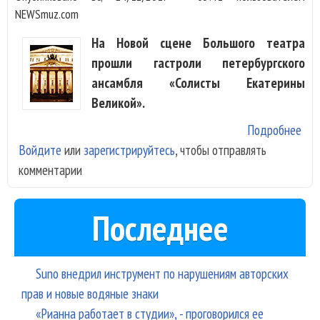
NEWSmuz.com
На Новой сцене Большого театра
прошли гастроли петербургского
ансамбля «Солисты Екатерины
Великой».
Подробнее
о
Войдите
или
зарегистрируйтесь
, чтобы отправлять
Сек
комментарии
пер
рус
опе
Последнее
«Ц
и
Про
Suno внедрил инструмент по нарушениям авторских
прав и новые водяные знаки
«Рианна работает в студии», - проговорился ее