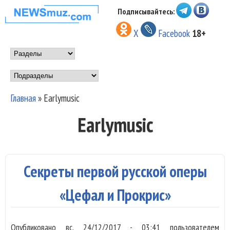
Перейти к основному
Подписывайтесь:
НОВОСТИ
содержанию
X
Facebook
18+
МУЗЫКИ И
Main menu
ШОУ БИЗНЕСА
Подразделы
NEWSMUZ.COM
Главная
»
Earlymusic
Вы здесь
Earlymusic
Секреты первой русской оперы
«Цефал и Прокрис»
Опубликовано
вс, 24/12/2017 - 03:41
пользователем