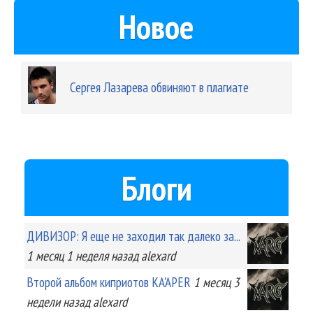
Новое
Сергея Лазарева обвиняют в плагиате
Блоги
ДИВИЗОР: Я еще не заходил так далеко за...
1 месяц 1 неделя
назад
alexard
Второй альбом киприотов KA'APER
1 месяц 3
недели
назад
alexard