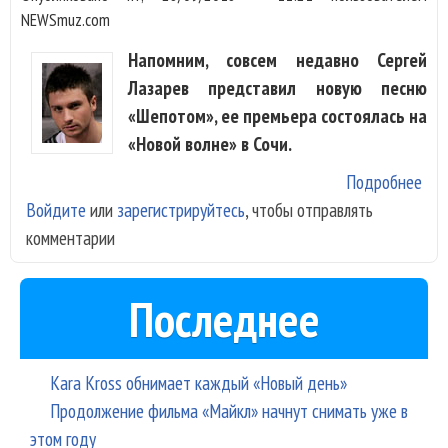
NEWSmuz.com
Напомним, совсем недавно Сергей
Лазарев представил новую песню
«Шепотом», ее премьера состоялась на
«Новой волне» в Сочи.
Подробнее
о С
Войдите
или
зарегистрируйтесь
, чтобы отправлять
Лаз
комментарии
обв
в
пла
Последнее
Kara Kross обнимает каждый «Новый день»
Продолжение фильма «Майкл» начнут снимать уже в
этом году