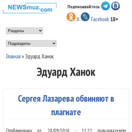
Перейти к основному
Подписывайтесь:
НОВОСТИ
содержанию
X
Facebook
18+
МУЗЫКИ И
Main menu
ШОУ БИЗНЕСА
Подразделы
NEWSMUZ.COM
Главная
»
Эдуард Ханок
Вы здесь
Эдуард Ханок
Сергея Лазарева обвиняют в
плагиате
Опубликовано
пт, 28/09/2018 - 11:21
пользователем