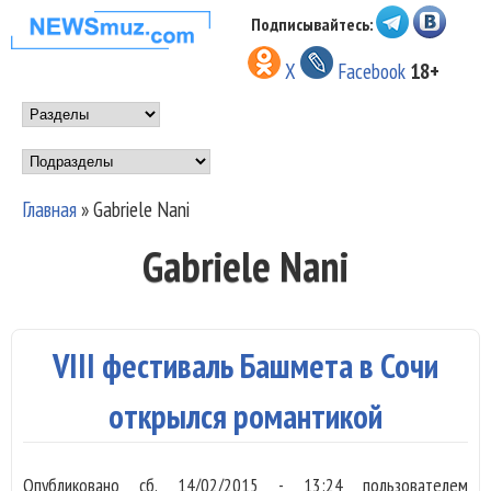
Перейти к основному
Подписывайтесь:
НОВОСТИ
содержанию
X
Facebook
18+
МУЗЫКИ И
Main menu
ШОУ БИЗНЕСА
Подразделы
NEWSMUZ.COM
Главная
»
Gabriele Nani
Вы здесь
Gabriele Nani
VIII фестиваль Башмета в Сочи
открылся романтикой
Опубликовано
сб, 14/02/2015 - 13:24
пользователем