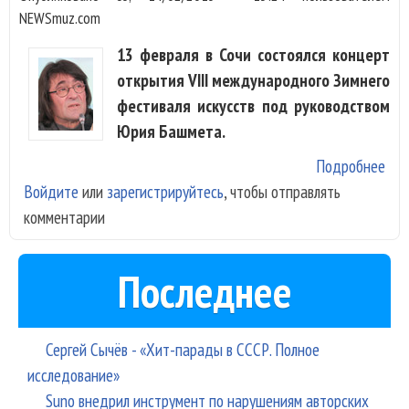
NEWSmuz.com
13 февраля в Сочи состоялся концерт
открытия VIII международного Зимнего
фестиваля искусств под руководством
Юрия Башмета.
Подробнее
о VI
Войдите
или
зарегистрируйтесь
, чтобы отправлять
фес
комментарии
Баш
Соч
отк
Последнее
ром
Сергей Сычёв - «Хит-парады в СССР. Полное
исследование»
Suno внедрил инструмент по нарушениям авторских