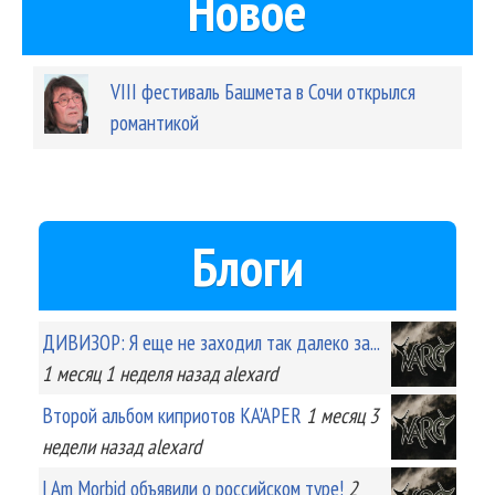
Новое
VIII фестиваль Башмета в Сочи открылся
романтикой
Блоги
ДИВИЗОР: Я еще не заходил так далеко за...
1 месяц 1 неделя
назад
alexard
Второй альбом киприотов KA'APER
1 месяц 3
недели
назад
alexard
I Am Morbid объявили о российском туре!
2