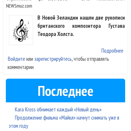
NEWSmuz.com
В Новой Зеландии нашли две рукописи
британского композитора Густава
Теодора Холста.
Подробнее
о Н
Войдите
или
зарегистрируйтесь
, чтобы отправлять
пот
комментарии
100
наз
рук
Последнее
Гус
Хол
Kara Kross обнимает каждый «Новый день»
Продолжение фильма «Майкл» начнут снимать уже в
этом году