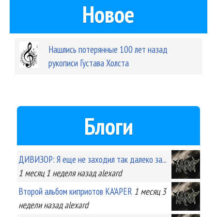
Новое
Нашлись потерянные 100 лет назад
рукописи Густава Холста
Блоги
ДИВИЗОР: Я еще не заходил так далеко за...
1 месяц 1 неделя
назад
alexard
Второй альбом киприотов KA'APER
1 месяц 3
недели
назад
alexard