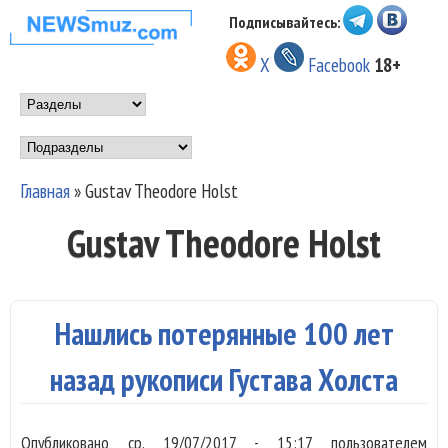
Перейти к основному
Подписывайтесь:
НОВОСТИ
содержанию
X
Facebook
18+
МУЗЫКИ И
Main menu
ШОУ БИЗНЕСА
Подразделы
NEWSMUZ.COM
Главная
»
Gustav Theodore Holst
Вы здесь
Gustav Theodore Holst
Нашлись потерянные 100 лет
назад рукописи Густава Холста
Опубликовано
ср, 19/07/2017 - 15:17
пользователем