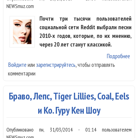
NEWSmuz.com
Почти три тысячи пользователей
социальной сети Reddit выбрали песни
2010-х годов, которые, по их мнению,
через 20 лет станут классикой.
Подробнее
о
Войдите
или
зарегистрируйтесь
, чтобы отправлять
Слу
комментарии
выб
топ
пес
Браво, Лепс, Tiger Lillies, Coal, Eels
кот
ста
и Ко. Гуру Кен Шоу
кла
Опубликовано
пн, 31/03/2014 - 01:14
пользователем
NEWSmuz.com