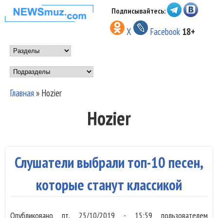
Перейти к основному
Подписывайтесь:
НОВОСТИ
содержанию
X
Facebook
18+
МУЗЫКИ И
Main menu
ШОУ БИЗНЕСА
Подразделы
NEWSMUZ.COM
Главная
»
Hozier
Вы здесь
Hozier
Слушатели выбрали топ-10 песен,
которые станут классикой
Опубликовано
пт, 25/10/2019 - 15:59
пользователем