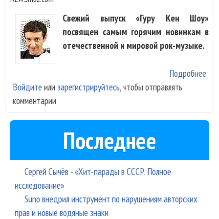
Свежий выпуск «Гуру Кен Шоу»
посвящен самым горячим новинкам в
отечественной и мировой рок-музыке.
Подробнее
о
Войдите
или
зарегистрируйтесь
, чтобы отправлять
Бра
комментарии
Леп
Tig
Lill
Последнее
Coal
Eel
Ко.
Сергей Сычёв - «Хит-парады в СССР. Полное
Гур
исследование»
Кен
Suno внедрил инструмент по нарушениям авторских
Шо
прав и новые водяные знаки