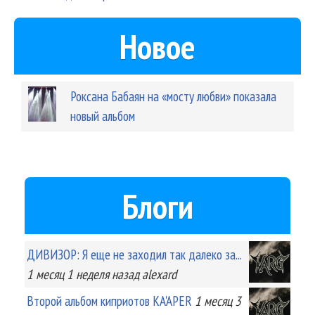
Новое
Роксана Бабаян на «мосту любви» показала
новый альбом
Блоги
ДИВИЗОР: Я еще не заходил так далеко за...
1 месяц 1 неделя
назад
alexard
Второй альбом киприотов KA'APER
1 месяц 3