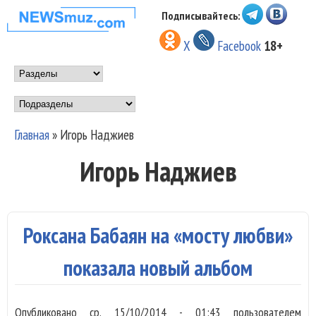
Перейти к основному
Подписывайтесь:
НОВОСТИ
содержанию
X
Facebook
18+
МУЗЫКИ И
Main menu
ШОУ БИЗНЕСА
Подразделы
NEWSMUZ.COM
Главная
»
Игорь Наджиев
Вы здесь
Игорь Наджиев
Роксана Бабаян на «мосту любви»
показала новый альбом
Опубликовано
ср, 15/10/2014 - 01:43
пользователем