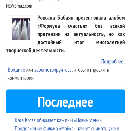
NEWSmuz.com
Роксана Бабаян презентовала альбом
«Формула счастья» без всякой
претензии на актуальность, но как
достойный итог многолетней
творческой деятельности.
Подробнее
о
Войдите
или
зарегистрируйтесь
, чтобы отправлять
Рок
комментарии
Баб
на
«мо
Последнее
люб
пок
нов
Kara Kross обнимает каждый «Новый день»
аль
Продолжение фильма «Майкл» начнут снимать уже в