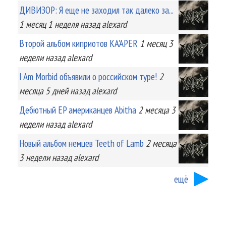
ДИВИЗОР: Я еще не заходил так далеко за...
1 месяц 1 неделя
назад
alexard
Второй альбом киприотов KA'APER
1 месяц 3
недели
назад
alexard
I Am Morbid объявили о российском туре!
2
месяца 5 дней
назад
alexard
Дебютный EP американцев Abitha
2 месяца 3
недели
назад
alexard
Новый альбом немцев Teeth of Lamb
2 месяца
3 недели
назад
alexard
ещё