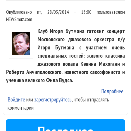
Опубликовано
пт, 28/03/2014 - 15:00
пользователем
NEWSmuz.com
Клуб Игоря Бутмана готовит концерт
Московского джазового оркестра п/у
Игоря Бутмана с участием очень
специальных гостей: живого классика
джазового вокала Кевина Махогани и
Роберта Анчиполовского, известного саксофониста и
ученика великого Фила Вудса.
Подробнее
о K
Войдите
или
зарегистрируйтесь
, чтобы отправлять
Mah
комментарии
Роб
Анч
сыг