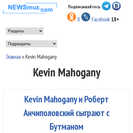
Перейти к основному
Подписывайтесь:
НОВОСТИ
содержанию
X
Facebook
18+
МУЗЫКИ И
Main menu
ШОУ БИЗНЕСА
Подразделы
NEWSMUZ.COM
Главная
»
Kevin Mahogany
Вы здесь
Kevin Mahogany
Kevin Mahogany и Роберт
Анчиполовский сыграют с
Бутманом