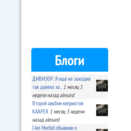
Блоги
ДИВИЗОР: Я еще не заходил
так далеко за...
1 месяц 1
неделя
назад
alexard
Второй альбом киприотов
KA'APER
1 месяц 3 недели
назад
alexard
I Am Morbid объявили о