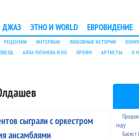
Перейти к основному
содержанию
ДЖАЗ
ЭТНО И WORLD
ЕВРОВИДЕНИЕ
РЕЦЕНЗИИ
ИНТЕРВЬЮ
ЛЮБОВНЫЕ ИСТОРИИ
КОМП
ЗВЕЗД
АЛЛА ПУГАЧЕВА И КО
ПРОФИ
АРТИСТЫ
О 
Юлдашев
Продолж
нтов сыграли с оркестром
году
мя ансамблями
Басист 