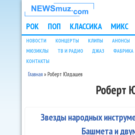
НОВОСТИ
МУЗЫКИ И
РОК
ПОП
КЛАССИКА
МИКС
Main menu
ШОУ БИЗНЕСА
НОВОСТИ
КОНЦЕРТЫ
КЛИПЫ
АНОНСЫ
Подразделы
МЮЗИКЛЫ
ТВ И РАДИО
ДЖАЗ
ФАБРИКА 
NEWSMUZ.COM
КОНТАКТЫ
Главная
»
Роберт Юлдашев
Вы здесь
Роберт 
Звезды народных инструме
Башмета и дву