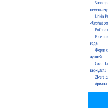
Suno пр
немецкому
Linkin 
«Unshatte
РАО пот
В сеть 
года
Ферги с
лучшей
Сосо Па
вернулся»
Zivert 
Ариана 