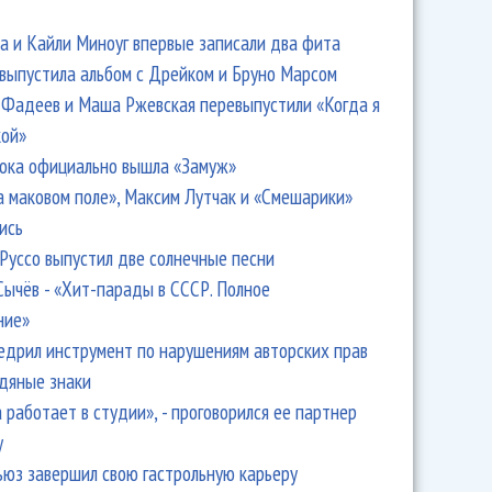
 и Кайли Миноуг впервые записали два фита
 выпустила альбом с Дрейком и Бруно Марсом
Фадеев и Маша Ржевская перевыпустили «Когда я
кой»
ока официально вышла «Замуж»
а маковом поле», Максим Лутчак и «Смешарики»
ных инструментов сыграли с оркестром Башмета и
ись
ми
Руссо выпустил две солнечные песни
Сычёв - «Хит-парады в СССР. Полное
ние»
едрил инструмент по нарушениям авторских прав
одяные знаки
 работает в студии», - проговорился ее партнер
y
ьюз завершил свою гастрольную карьеру