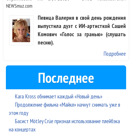
NEWSmuz.com
Певица Валерия в свой день рождения
выпустила дуэт с ИИ-артисткой Сашей
Комович «Голос за гранью» (слушать
песню).
Подробнее
о
Ва
и 
Последнее
пе
Са
Ко
Kara Kross обнимает каждый «Новый день»
об
Продолжение фильма «Майкл» начнут снимать уже в
бу
этом году
Басист Mötley Crüe признал использование плейбэка
на концертах