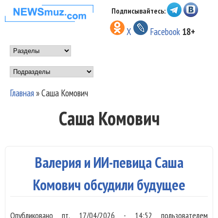
Перейти к основному
Подписывайтесь:
НОВОСТИ
содержанию
X
Facebook
18+
МУЗЫКИ И
Main menu
ШОУ БИЗНЕСА
Подразделы
NEWSMUZ.COM
Главная
»
Саша Комович
Вы здесь
Саша Комович
Валерия и ИИ-певица Саша
Комович обсудили будущее
Опубликовано
пт, 17/04/2026 - 14:52
пользователем