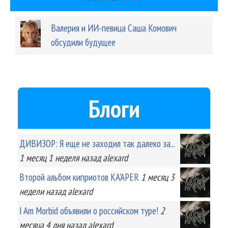
Валерия и ИИ-певица Саша Комович
обсудили будущее
Блоги
ДИВИЗОР: Я еще не заходил так далеко за...
1 месяц 1 неделя
назад
alexard
Второй альбом киприотов KA'APER
1 месяц 3
недели
назад
alexard
I Am Morbid объявили о российском туре!
2
месяца 4 дня
назад
alexard