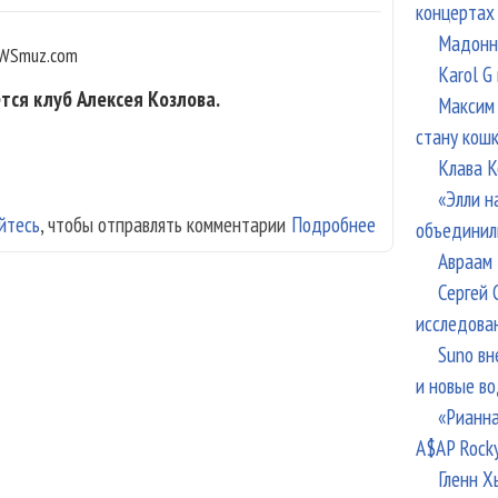
концертах
Мадонна
WSmuz.com
Karol G
тся клуб Алексея Козлова.
Максим 
стану кош
Клава К
«Элли н
йтесь
, чтобы отправлять комментарии
Подробнее
о Scott Henders
объединил
Авраам 
Сергей 
исследова
Suno вн
и новые в
«Рианна
A$AP Rock
Гленн Х