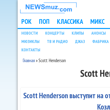
НОВОСТИ
МУЗЫКИ И
РОК
ПОП
КЛАССИКА
МИКС
Main menu
ШОУ БИЗНЕСА
НОВОСТИ
КОНЦЕРТЫ
КЛИПЫ
АНОНСЫ
Подразделы
МЮЗИКЛЫ
ТВ И РАДИО
ДЖАЗ
ФАБРИКА 
NEWSMUZ.COM
КОНТАКТЫ
Главная
»
Scott Henderson
Вы здесь
Scott H
Scott Henderson выступит на о
Коз