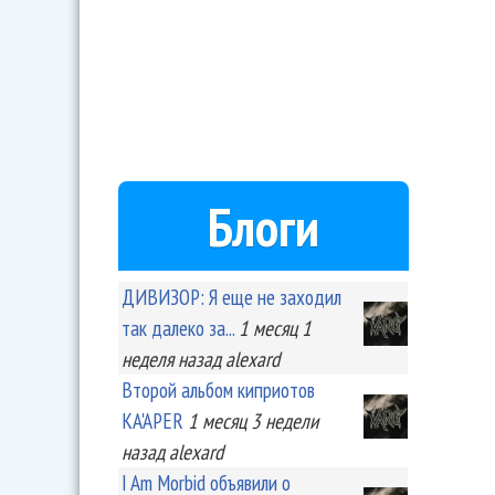
Блоги
ДИВИЗОР: Я еще не заходил
так далеко за...
1 месяц 1
неделя
назад
alexard
Второй альбом киприотов
KA'APER
1 месяц 3 недели
назад
alexard
I Am Morbid объявили о