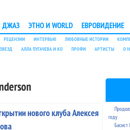
Перейти к основному
содержанию
ДЖАЗ
ЭТНО И WORLD
ЕВРОВИДЕНИЕ
РЕЦЕНЗИИ
ИНТЕРВЬЮ
ЛЮБОВНЫЕ ИСТОРИИ
КОМП
ЗВЕЗД
АЛЛА ПУГАЧЕВА И КО
ПРОФИ
АРТИСТЫ
О 
enderson
Продолж
ткрытии нового клуба Алексея
году
лова
Басист 