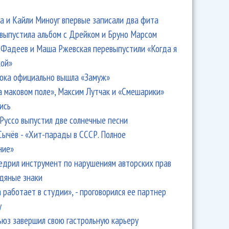
 и Кайли Миноуг впервые записали два фита
 выпустила альбом с Дрейком и Бруно Марсом
Фадеев и Маша Ржевская перевыпустили «Когда я
кой»
ока официально вышла «Замуж»
а маковом поле», Максим Лутчак и «Смешарики»
on выступит на открытии нового клуба Алексея Козлова
ись
Руссо выпустил две солнечные песни
Сычёв - «Хит-парады в СССР. Полное
ние»
едрил инструмент по нарушениям авторских прав
одяные знаки
 работает в студии», - проговорился ее партнер
y
ьюз завершил свою гастрольную карьеру