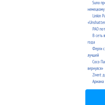
Suno пр
немецкому
Linkin 
«Unshatte
РАО пот
В сеть 
года
Ферги с
лучшей
Сосо Па
вернулся»
Zivert 
Ариана 