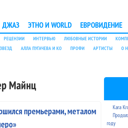
Перейти к основному
содержанию
ДЖАЗ
ЭТНО И WORLD
ЕВРОВИДЕНИЕ
РЕЦЕНЗИИ
ИНТЕРВЬЮ
ЛЮБОВНЫЕ ИСТОРИИ
КОМП
ЗВЕЗД
АЛЛА ПУГАЧЕВА И КО
ПРОФИ
АРТИСТЫ
О 
ер Майнц
Kara Kr
ершился премьерами, металом
Продолж
леро»
году