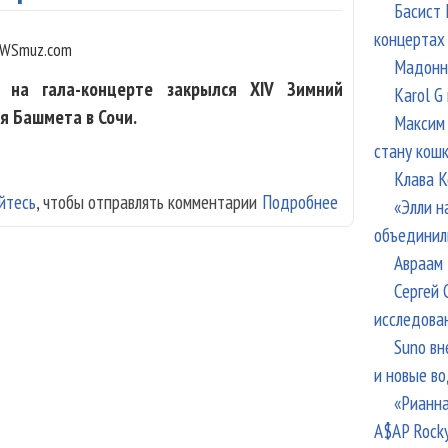
Басист 
концертах
WSmuz.com
Мадонна
на гала-концерте закрылся XIV Зимний
Karol G
 Башмета в Сочи.
Максим 
стану кош
Клава К
йтесь
, чтобы отправлять комментарии
Подробнее
о Зимний фестив
«Элли н
«Болеро»
объединил
Авраам 
Сергей 
исследова
Suno вн
и новые в
«Рианна
A$AP Rock