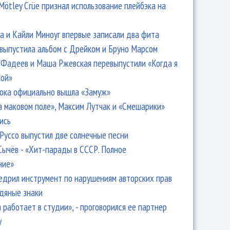
Mötley Crüe признал использование плейбэка на
 и Кайли Миноуг впервые записали два фита
 выпустила альбом с Дрейком и Бруно Марсом
Фадеев и Маша Ржевская перевыпустили «Когда я
кой»
ока официально вышла «Замуж»
аль в Сочи завершился премьерами, металом и
а маковом поле», Максим Лутчак и «Смешарики»
ись
Руссо выпустил две солнечные песни
Сычёв - «Хит-парады в СССР. Полное
ние»
едрил инструмент по нарушениям авторских прав
одяные знаки
 работает в студии», - проговорился ее партнер
y