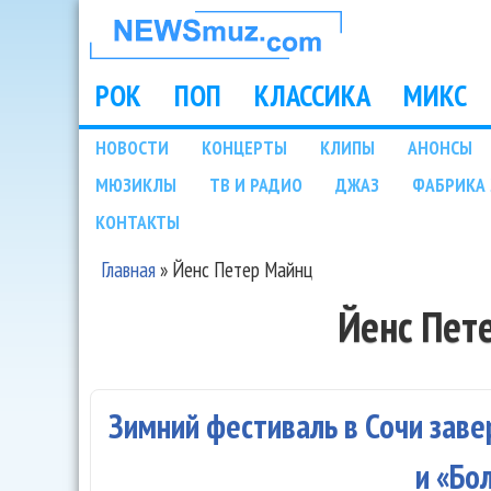
НОВОСТИ
МУЗЫКИ И
РОК
ПОП
КЛАССИКА
МИКС
Main menu
ШОУ БИЗНЕСА
НОВОСТИ
КОНЦЕРТЫ
КЛИПЫ
АНОНСЫ
Подразделы
МЮЗИКЛЫ
ТВ И РАДИО
ДЖАЗ
ФАБРИКА 
NEWSMUZ.COM
КОНТАКТЫ
Главная
»
Йенс Петер Майнц
Вы здесь
Йенс Пет
Зимний фестиваль в Сочи зав
и «Бо