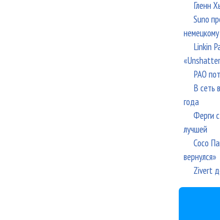
Гленн Х
Suno пр
немецкому
Linkin 
«Unshatte
РАО пот
В сеть 
года
Ферги с
лучшей
Сосо Па
вернулся»
Zivert 