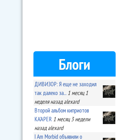
Блоги
ДИВИЗОР: Я еще не заходил
так далеко за...
1 месяц 1
неделя
назад
alexard
Второй альбом киприотов
KA'APER
1 месяц 3 недели
назад
alexard
I Am Morbid объявили о