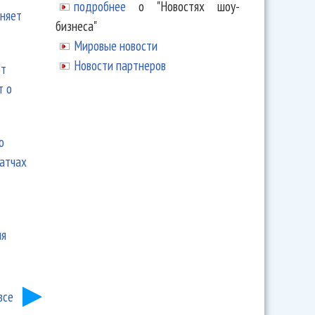
подробнее
о "Новостях шоу-
еняет
бизнеса"
Мировые новости
Новости партнеров
ют
т о
ю
матчах
ия
все