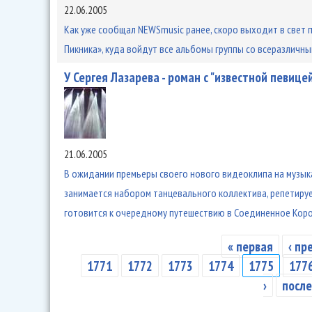
22.06.2005
Как уже сообщал NEWSmusic ранее, скоро выходит в свет 
Пикника», куда войдут все альбомы группы со всеразличны
У Сергея Лазарева - роман с "известной певице
21.06.2005
В ожидании премьеры своего нового видеоклипа на музыка
занимается набором танцевального коллектива, репетируе
готовится к очередному путешествию в Соединенное Коро
« первая
‹ п
Страницы
1771
1772
1773
1774
1775
177
›
после