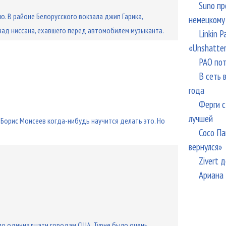
Suno пр
. В районе Белорусского вокзала джип Гарика,
немецкому
зад ниссана, ехавшего перед автомобилем музыканта.
Linkin 
«Unshatte
РАО пот
В сеть 
года
Ферги с
лучшей
о Борис Моисеев когда-нибудь научится делать это. Но
Сосо Па
вернулся»
Zivert 
Ариана 
 по одиннадцати городам США. Турне было очень