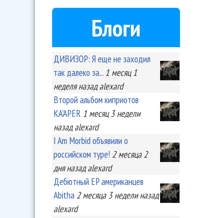
Блоги
ДИВИЗОР: Я еще не заходил
так далеко за...
1 месяц 1
неделя
назад
alexard
Второй альбом киприотов
KA'APER
1 месяц 3 недели
назад
alexard
I Am Morbid объявили о
российском туре!
2 месяца 2
дня
назад
alexard
Дебютный EP американцев
Abitha
2 месяца 3 недели
назад
alexard