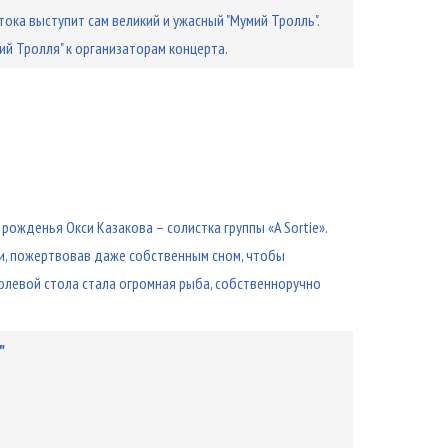
ока выступит сам великий и ужасный "Мумий Тролль".
й Тролля" к организаторам концерта.
рожденья Окси Казакова – солистка группы «A Sortie».
ни, пожертвовав даже собственным сном, чтобы
олевой стола стала огромная рыба, собственноручно
"