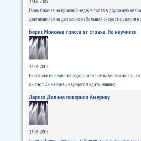
27.06.2005
Гарик Сукачев на прошлой неделе попал в дорожную аварию
двигающийся на довольно небольшой скорости, ударил в 
Борис Моисеев трясся от страха. Но научился
24.06.2005
Никто уже не верил, не ждал и даже не надеялся на то, чт
он смог. Он, наконец, научился водить машину!
Лариса Долина покорила Америку
23.06.2005
Лариса Долина вернулась из большого гастрольного тура