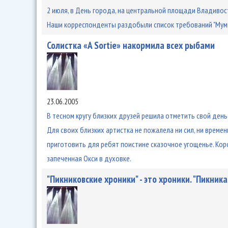
2 июля, в День города, на центральной площади Владивост
Наши корреспонденты раздобыли список требований "Муми
Солистка «A Sortie» накормила всех рыбами
23.06.2005
В тесном кругу близких друзей решила отметить свой день 
Для своих близких артистка не пожалела ни сил, ни време
приготовить для ребят поистине сказочное угощенье. Кор
запеченная Окси в духовке.
"Пикниковские хроники" - это хроники. "Пикника