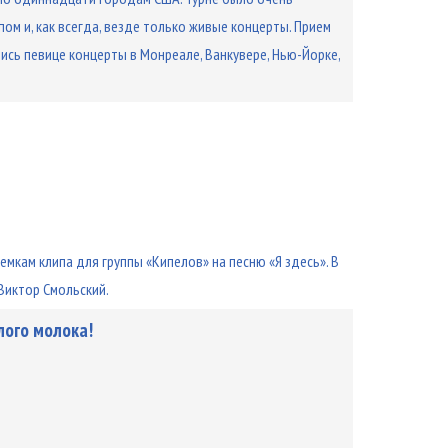
ом и, как всегда, везде только живые концерты. Прием
сь певице концерты в Монреале, Ванкувере, Нью-Йорке,
емкам клипа для группы «Кипелов» на песню «Я здесь». В
 Виктор Смольский.
лого молока!