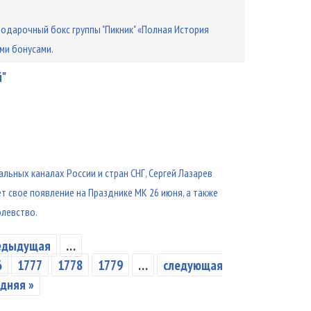
подарочный бокс группы "Пикник" «Полная История
ми бонусами.
й"
льных каналах России и стран СНГ, Сергей Лазарев
т свое появление на Празднике МК 26 июня, а также
левство.
редыдущая
…
6
1777
1778
1779
…
следующая
дняя »