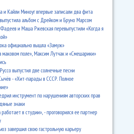
 и Кайли Миноуг впервые записали два фита
 выпустила альбом с Дрейком и Бруно Марсом
Фадеев и Маша Ржевская перевыпустили «Когда я
кой»
ока официально вышла «Замуж»
а маковом поле», Максим Лутчак и «Смешарики»
ись
Руссо выпустил две солнечные песни
Сычёв - «Хит-парады в СССР. Полное
ние»
едрил инструмент по нарушениям авторских прав
одяные знаки
 работает в студии», - проговорился ее партнер
y
ьюз завершил свою гастрольную карьеру