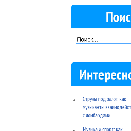
Поис
Интересн
Струны под залог: как
музыканты взаимодейс
с ломбардами
Музыка и спорт: как