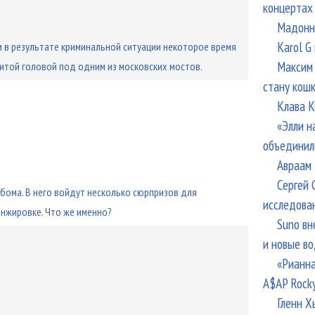
концертах
Мадонна
Karol G
 в результате криминальной ситуации некоторое время
Максим 
битой головой под одним из московских мостов.
стану кош
Клава К
«Элли н
объединил
Авраам 
Сергей 
бома. В него войдут несколько сюрпризов для
исследова
анжировке. Что же именно?
Suno вн
и новые в
«Рианна
A$AP Rock
Гленн Х