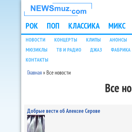
НОВОСТИ
МУЗЫКИ И
РОК
ПОП
КЛАССИКА
МИКС
Main menu
ШОУ БИЗНЕСА
НОВОСТИ
КОНЦЕРТЫ
КЛИПЫ
АНОНСЫ
Подразделы
МЮЗИКЛЫ
ТВ И РАДИО
ДЖАЗ
ФАБРИКА 
NEWSMUZ.COM
КОНТАКТЫ
Главная
»
Все новости
Вы здесь
Все н
Добрые вести об Алексее Серове