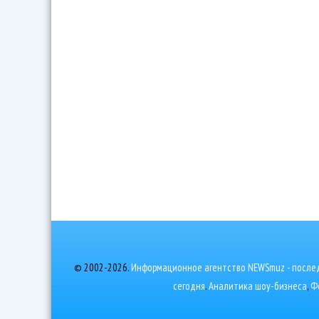
© 2002-2026.
Информационное агентство NEWSmuz - послед
сегодня
.
Аналитика шоу-бизнеса
,
Ф