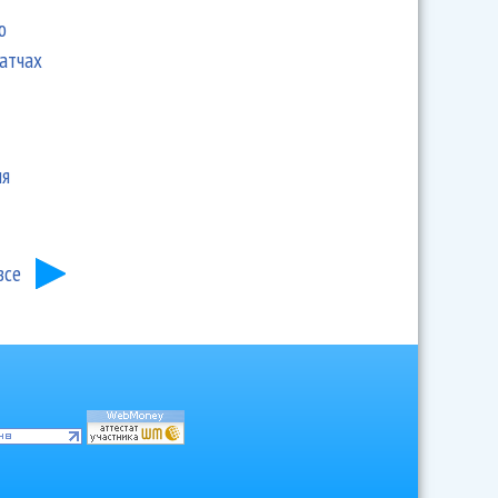
ю
матчах
ия
все