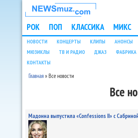
НОВОСТИ
МУЗЫКИ И
РОК
ПОП
КЛАССИКА
МИКС
Main menu
ШОУ БИЗНЕСА
НОВОСТИ
КОНЦЕРТЫ
КЛИПЫ
АНОНСЫ
Подразделы
МЮЗИКЛЫ
ТВ И РАДИО
ДЖАЗ
ФАБРИКА 
NEWSMUZ.COM
КОНТАКТЫ
Главная
»
Все новости
Вы здесь
Все н
Мадонна выпустила «Confessions II» с Сабрино