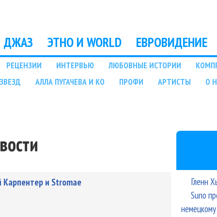
Перейти к основному
содержанию
ДЖАЗ
ЭТНО И WORLD
ЕВРОВИДЕНИЕ
РЕЦЕНЗИИ
ИНТЕРВЬЮ
ЛЮБОВНЫЕ ИСТОРИИ
КОМП
ЗВЕЗД
АЛЛА ПУГАЧЕВА И КО
ПРОФИ
АРТИСТЫ
О 
овости
Гленн Х
й Карпентер и Stromae
Suno пр
немецкому