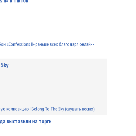
II» в TikTok
 «Confessions II» раньше всех благодаря онлайн-
 Sky
ую композицию I Belong To The Sky (слушать песню).
нда выставили на торги