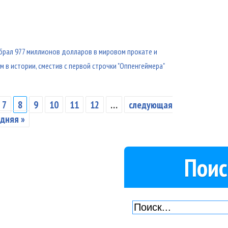
брал 977 миллионов долларов в мировом прокате и
в истории, сместив с первой строчки "Оппенгеймера"
7
8
9
10
11
12
…
следующая
дняя »
Поис