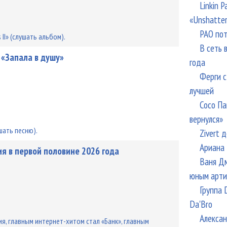
Linkin 
«Unshatte
РАО пот
I» (слушать альбом).
В сеть 
 «Запала в душу»
года
Ферги с
лучшей
Сосо Па
вернулся»
шать песню).
Zivert 
Ариана 
сия в первой половине 2026 года
Ваня Дм
юным арти
Группа 
Da'Bro
Алексан
я, главным интернет-хитом стал «Банк», главным