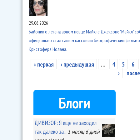
29.06.2026
Байопик о легендарном певце Майкле Джексоне "Майкл" со
официально стал самым кассовым биографическим фильмом 
Кристофера Нолана.
« первая
‹ предыдущая
…
4
5
6
Страницы
›
после
Блоги
ДИВИЗОР: Я еще не заходил
так далеко за...
1 месяц 6 дней