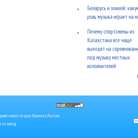
Беларусь и хоккей: каку
роль музыка играет на 
Почему спортсмены из
Казахстана все чаще
выходят на соревнован
под музыку местных
исполнителей
ние новости шоу-бизнеса России
ото звезд