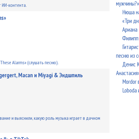
мужчины?»
т ИИ-контента.
Нюша н
ms»
«Три дн
Ариана 
Филипп 
Гитарис
песню из с
These Alarms» (слушать песню).
Денис К
Анастасия
ergert, Macan и Miyagi & Эндшпиль
Mordor 
Loboda 
ание и выяснили, какую роль музыка играет в дачном