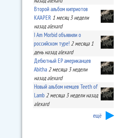
назад
alexard
Второй альбом киприотов
KA'APER
1 месяц 3 недели
назад
alexard
I Am Morbid объявили о
российском туре!
2 месяца 1
день
назад
alexard
Дебютный EP американцев
Abitha
2 месяца 3 недели
назад
alexard
Новый альбом немцев Teeth of
Lamb
2 месяца 3 недели
назад
alexard
ещё