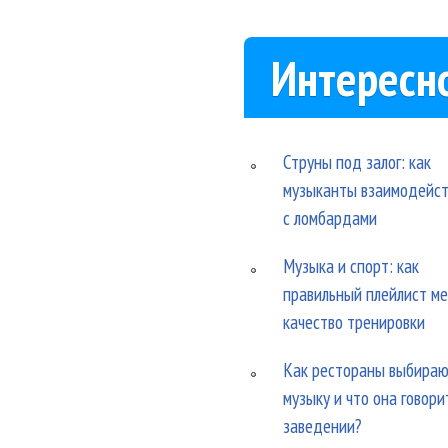
Интересн
Струны под залог: как
музыканты взаимодейс
с ломбардами
Музыка и спорт: как
правильный плейлист м
качество тренировки
Как рестораны выбира
музыку и что она говори
заведении?