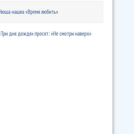
Нюша нашла «Время любить»
«Три дня дождя» просят: «Не смотри наверх»
 стала артистом Первого канала