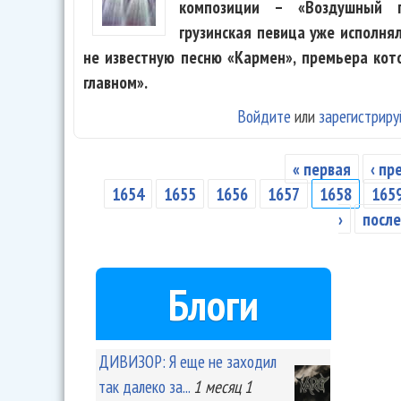
композиции – «Воздушный п
грузинская певица уже исполнял
не известную песню «Кармен», премьера кот
главном».
Войдите
или
зарегистриру
« первая
‹ п
Страницы
1654
1655
1656
1657
1658
165
›
после
Блоги
ДИВИЗОР: Я еще не заходил
так далеко за...
1 месяц 1