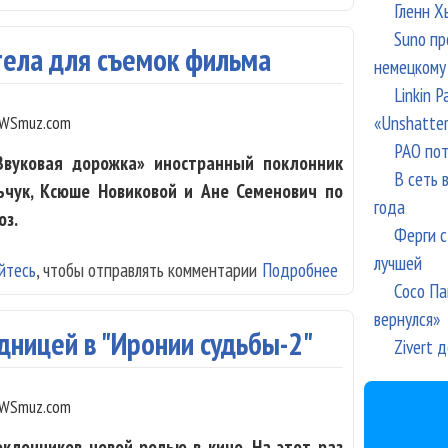
Гленн Х
Suno пр
тела для съемок фильма
немецкому
Linkin 
«Unshatte
WSmuz.com
РАО пот
Звуковая дорожка» иностранный поклонник
В сеть 
ьчук, Ксюше Новиковой и Ане Семенович по
года
оз.
Ферги с
лучшей
йтесь
, чтобы отправлять комментарии
Подробнее
о Ксюша Новико
Сосо Па
вернулся»
дницей в "Иронии судьбы-2"
Zivert 
WSmuz.com
клонников новой ролью в кино. На этот раз