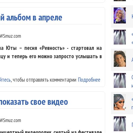
й альбом в апреле
WSmuz.com
ма Юты – песня «Ревность» - стартовал на
цу и теперь его можно запросто услышать в
йтесь
, чтобы отправлять комментарии
Подробнее
о Юта выпустит
 показать свое видео
WSmuz.com
концертный видеоролик, снятый на фестивале