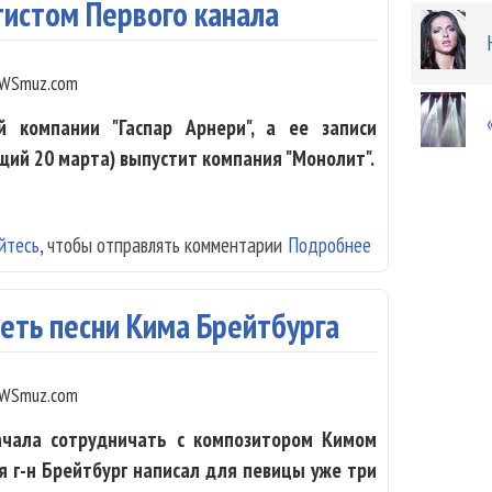
тистом Первого канала
WSmuz.com
й компании "Гаспар Арнери", а ее записи
щий 20 марта) выпустит компания "Монолит".
йтесь
, чтобы отправлять комментарии
Подробнее
о Лера Массква
петь песни Кима Брейтбурга
WSmuz.com
ачала сотрудничать с композитором Кимом
я г-н Брейтбург написал для певицы уже три