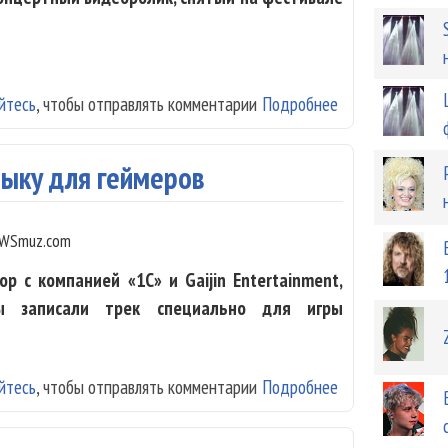
йтесь
, чтобы отправлять комментарии
Подробнее
о Петкун не зна
зыку для геймеров
WSmuz.com
р с компанией «1С» и Gaijin Entertainment,
ты записали трек специально для игры
йтесь
, чтобы отправлять комментарии
Подробнее
о «Наив» записа