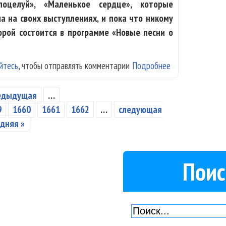
оцелуй», «Маленькое сердце», которые
а на своих выступлениях, и пока что никому
орой состоится в программе «Новые песни о
йтесь
, чтобы отправлять комментарии
Подробнее
о Тамара Гверд
редыдущая
…
9
1660
1661
1662
…
следующая
дняя »
Поис