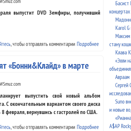
WSmuz.com
Басист 
концертах
враля выпустит DVD Земфиры, получивший
Мадонна
Karol G
Максим 
йтесь
, чтобы отправлять комментарии
Подробнее
о «Zemfira. DVD
стану кош
Клава К
«Элли н
ят «Бонни&Клайд» в марте
объединил
Авраам 
WSmuz.com
Сергей 
исследова
ланирует выпустить свой новый альбом
Suno вн
а. C окончательным вариантом своего диска
и новые в
8 февраля, вернувшись с гастролей по США.
«Рианна
A$AP Rock
йтесь
, чтобы отправлять комментарии
Подробнее
о «Ночные снай