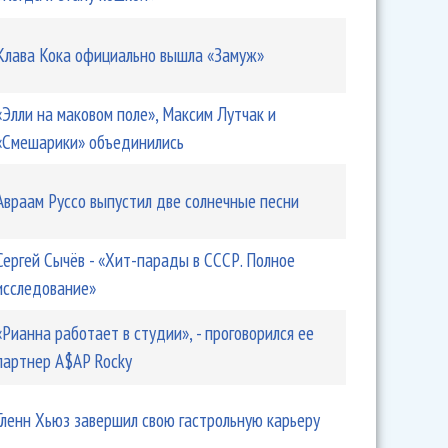
Клава Кока официально вышла «Замуж»
«Элли на маковом поле», Максим Лутчак и
«Смешарики» объединились
Авраам Руссо выпустил две солнечные песни
Сергей Сычёв - «Хит-парады в СССР. Полное
 новый альбом в апреле
исследование»
«Рианна работает в студии», - проговорился ее
партнер A$AP Rocky
Гленн Хьюз завершил свою гастрольную карьеру