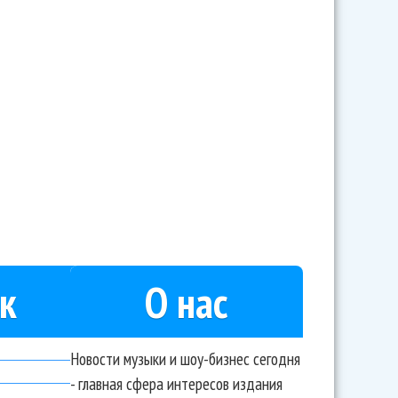
цители стала петь песни Кима Брейтбурга
к
О нас
Новости музыки и шоу-бизнес сегодня
- главная сфера интересов издания