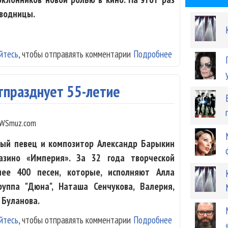
оводницы.
йтесь
, чтобы отправлять комментарии
Подробнее
о Жанна Фриске
тпразднует 55-летие
WSmuz.com
ный певец и композитор Александр Барыкин
азино «Империя». За 32 года творческой
лее 400 песен, которые, исполняют Алла
руппа "Дюна", Наташа Сенчукова, Валерия,
 Буланова.
йтесь
, чтобы отправлять комментарии
Подробнее
о Александр Ба