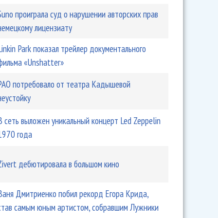
Suno проиграла суд о нарушении авторских прав
немецкому лицензиату
Linkin Park показал трейлер документального
ет, где показать свое видео
фильма «Unshatter»
РАО потребовало от театра Кадышевой
неустойку
В сеть выложен уникальный концерт Led Zeppelin
1970 года
Zivert дебютировала в большом кино
л музыку для геймеров
Ваня Дмитриенко побил рекорд Егора Крида,
став самым юным артистом, собравшим Лужники