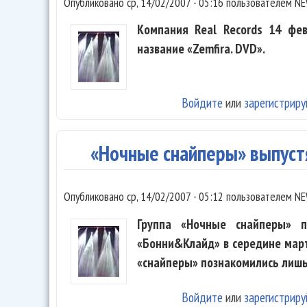
Опубликовано
ср, 14/02/2007 - 05:16
пользователем
NE
Компания Real Records 14 фе
название «Zemfira. DVD».
Войдите
или
зарегистриру
«Ночные снайперы» выпуст
Опубликовано
ср, 14/02/2007 - 05:12
пользователем
NE
Группа «Ночные снайперы» п
«Бонни&Клайд» в середине март
«снайперы» познакомились лишь 
Войдите
или
зарегистриру