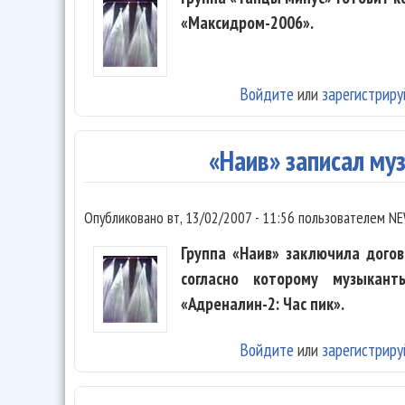
«Максидром-2006».
Войдите
или
зарегистриру
«Наив» записал му
Опубликовано
вт, 13/02/2007 - 11:56
пользователем
NE
Группа «Наив» заключила догово
согласно которому музыкан
«Адреналин-2: Час пик».
Войдите
или
зарегистриру