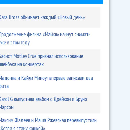
Kara Kross обнимает каждый «Новый день»
 станет проводницей в "Иронии судьбы-2"
Продолжение фильма «Майкл» начнут снимать
уже в этом году
Басист Mötley Crüe признал использование
плейбэка на концертах
Мадонна и Кайли Миноуг впервые записали два
фита
Karol G выпустила альбом с Дрейком и Бруно
Марсом
Максим Фадеев и Маша Ржевская перевыпустили
рыкин отпразднует 55-летие
«Когда я стану кошкой»