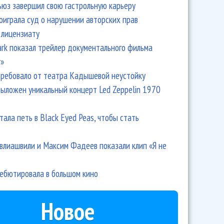
ьюз завершил свою гастрольную карьеру
оиграла суд о нарушении авторских прав
 лицензиату
Park показал трейлер документального фильма
r»
ребовало от театра Кадышевой неустойку
выложен уникальный концерт Led Zeppelin 1970
тала петь в Black Eyed Peas, чтобы стать
ва потолстела для съемок фильма
влиашвили и Максим Фадеев показали клип «Я не
дебютировала в большом кино
Новое