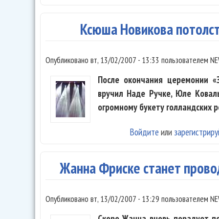
Ксюша Новикова потолс
Опубликовано
вт, 13/02/2007 - 13:33
пользователем
NE
После окончания церемонии «
вручил Наде Ручке, Юле Ковал
огромному букету голландских р
Войдите
или
зарегистриру
Жанна Фриске станет прово
Опубликовано
вт, 13/02/2007 - 13:29
пользователем
NE
Скоро Жанна вновь порадует по