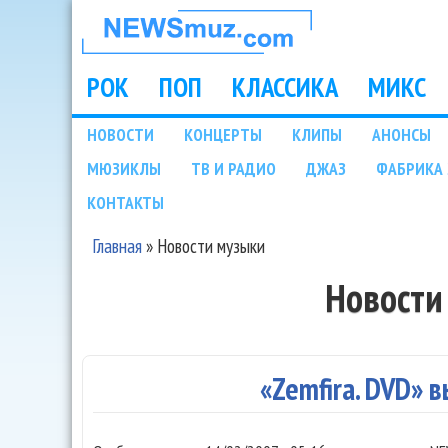
НОВОСТИ
МУЗЫКИ И
РОК
ПОП
КЛАССИКА
МИКС
Main menu
ШОУ БИЗНЕСА
НОВОСТИ
КОНЦЕРТЫ
КЛИПЫ
АНОНСЫ
Подразделы
МЮЗИКЛЫ
ТВ И РАДИО
ДЖАЗ
ФАБРИКА 
NEWSMUZ.COM
КОНТАКТЫ
Главная
»
Новости музыки
Вы здесь
Новости
«Zemfira. DVD» 