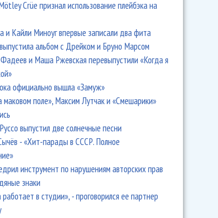
Mötley Crüe признал использование плейбэка на
 и Кайли Миноуг впервые записали два фита
 выпустила альбом с Дрейком и Бруно Марсом
Фадеев и Маша Ржевская перевыпустили «Когда я
» выходит сегодня
кой»
ока официально вышла «Замуж»
а маковом поле», Максим Лутчак и «Смешарики»
ись
Руссо выпустил две солнечные песни
Сычёв - «Хит-парады в СССР. Полное
ние»
едрил инструмент по нарушениям авторских прав
одяные знаки
 работает в студии», - проговорился ее партнер
y
перы» выпустят «Бонни&Клайд» в марте