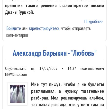
принятии такого решения сталооткрытое письмо
Дианы Гурцкой.
Подробнее
о Д
Войдите
или
зарегистрируйтесь
, чтобы отправлять
Гур
комментарии
ста
зас
арт
Александр Барыкин - "Любовь"
Чеч
обр
Опубликовано
вт, 17/05/2005 - 14:37
пользователем
к д
NEWSmuz.com
сме
Мне тут пишут, чтобы я не буклеты
разглядывал, а музыку тщательнее
разбирал. Мол, рецензируешь альбом,
так какая разница, что у него там на