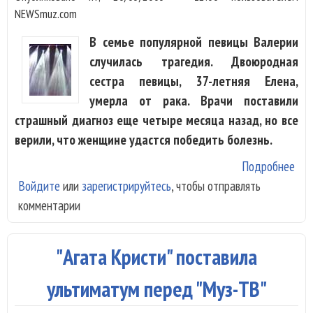
NEWSmuz.com
В семье популярной певицы Валерии
случилась трагедия. Двоюродная
сестра певицы, 37-летняя Елена,
умерла от рака. Врачи поставили
страшный диагноз еще четыре месяца назад, но все
верили, что женщине удастся победить болезнь.
Подробнее
о В
Войдите
или
зарегистрируйтесь
, чтобы отправлять
ост
комментарии
без
дв
сес
"Агата Кристи" поставила
ультиматум перед "Муз-ТВ"