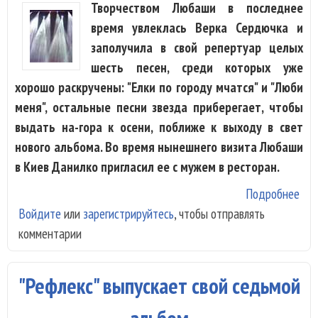
Творчеством Любаши в последнее
время увлеклась Верка Сердючка и
заполучила в свой репертуар целых
шесть песен, среди которых уже
хорошо раскручены: "Елки по городу мчатся" и "Люби
меня", остальные песни звезда приберегает, чтобы
выдать на-гора к осени, поближе к выходу в свет
нового альбома. Во время нынешнего визита Любаши
в Киев Данилко пригласил ее с мужем в ресторан.
Подробнее
о В
Войдите
или
зарегистрируйтесь
, чтобы отправлять
Сер
комментарии
спо
дуэ
Лю
"Рефлекс" выпускает свой седьмой