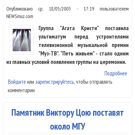
Опубликовано
ср, 18/05/2005 - 17:19
пользователем
NEWSmuz.com
Группа "Агата Кристи" поставила
ультиматум перед устроителями
телевизионной музыкальной премии
"Муз-ТВ". "Петь живьем" - стало одним
из главных условий появления группы на церемонии.
Подробнее
о "
Войдите
или
зарегистрируйтесь
, чтобы отправлять
Кри
комментарии
пос
уль
пер
Памятник Виктору Цою поставят
"Му
около МГУ