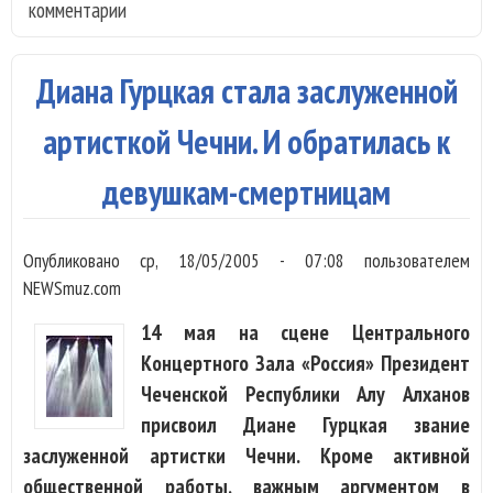
комментарии
пол
кор
это
Диана Гурцкая стала заслуженной
"Му
лет
артисткой Чечни. И обратилась к
девушкам-смертницам
Опубликовано
ср, 18/05/2005 - 07:08
пользователем
NEWSmuz.com
14 мая на сцене Центрального
Концертного Зала «Россия» Президент
Чеченской Республики Алу Алханов
присвоил Диане Гурцкая звание
заслуженной артистки Чечни. Кроме активной
общественной работы, важным аргументом в