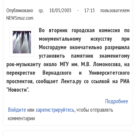
Опубликовано
ср, 18/05/2005 - 17:15
пользователем
NEWSmuz.com
Во вторник городская комиссия по
монументальному искусству при
Мосгордуме окончательно разрешила
установить памятник знаменитому
рок-музыканту около МГУ им. М.В. Ломоносова, на
перекрестке Вернадского и Университетского
проспектов, сообщает Лента.ру со ссылкой на РИА
"Новости".
Подробнее
о
Войдите
или
зарегистрируйтесь
, чтобы отправлять
Пам
комментарии
Вик
Цо
пос