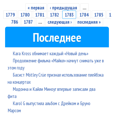
сед
« первая
‹ предыдущая
…
Страницы
аль
1779
1780
1781
1782
1783
1784
1785
1
786
1787
…
следующая ›
последняя »
Последнее
Kara Kross обнимает каждый «Новый день»
Продолжение фильма «Майкл» начнут снимать уже в
этом году
Басист Mötley Crüe признал использование плейбэка
на концертах
Мадонна и Кайли Миноуг впервые записали два
фита
Karol G выпустила альбом с Дрейком и Бруно
Марсом