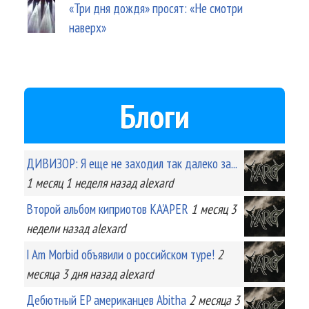
«Три дня дождя» просят: «Не смотри
наверх»
Блоги
ДИВИЗОР: Я еще не заходил так далеко за...
1 месяц 1 неделя
назад
alexard
Второй альбом киприотов KA'APER
1 месяц 3
недели
назад
alexard
I Am Morbid объявили о российском туре!
2
месяца 3 дня
назад
alexard
Дебютный EP американцев Abitha
2 месяца 3