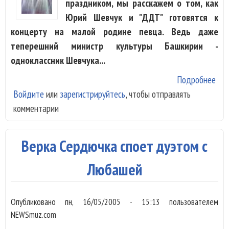
праздником, мы расскажем о том, как
Юрий Шевчук и "ДДТ" готовятся к
концерту на малой родине певца. Ведь даже
теперешний министр культуры Башкирии -
одноклассник Шевчука...
Подробнее
о 
Войдите
или
зарегистрируйтесь
, чтобы отправлять
Шев
комментарии
вру
зва
нар
Верка Сердючка споет дуэтом с
арт
Баш
Любашей
спу
два
Опубликовано
пн, 16/05/2005 - 15:13
пользователем
NEWSmuz.com