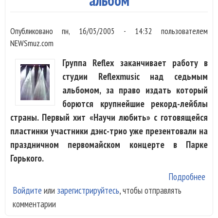
альбом
Опубликовано
пн, 16/05/2005 - 14:32
пользователем
NEWSmuz.com
Группа Reflex заканчивает работу в
студии Reflexmusic над седьмым
альбомом, за право издать который
борются крупнейшие рекорд-лейблы
страны. Первый хит «Научи любить» с готовящейся
пластинки участники дэнс-трио уже презентовали на
праздничном первомайском концерте в Парке
Горького.
Подробнее
о
Войдите
или
зарегистрируйтесь
, чтобы отправлять
"Ре
комментарии
вып
сво