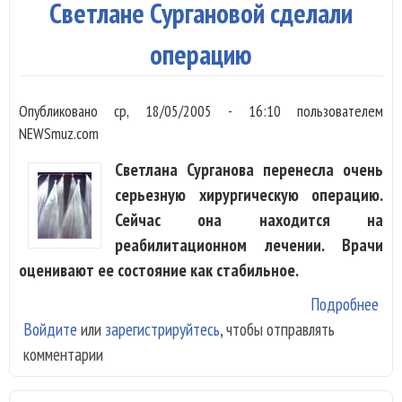
Светлане Сургановой сделали
око
МГ
операцию
Опубликовано
ср, 18/05/2005 - 16:10
пользователем
NEWSmuz.com
Светлана Сурганова перенесла очень
серьезную хирургическую операцию.
Сейчас она находится на
реабилитационном лечении. Врачи
оценивают ее состояние как стабильное.
Подробнее
о С
Войдите
или
зарегистрируйтесь
, чтобы отправлять
Сур
комментарии
сде
опе