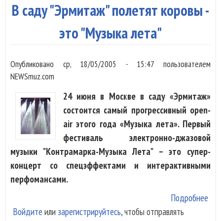
В саду "Эрмитаж" полетят коровы -
это "Музыка лета"
Опубликовано
ср, 18/05/2005 - 15:47
пользователем
NEWSmuz.com
24 июня в Москве в cаду «Эрмитаж»
состоится самый прогрессивный open-
air этого года «Музыка лета». Первый
фестиваль электронно-джазовой
музыки "Контрамарка-Музыка Лета" – это супер-
концерт со спецэффектами и интерактивными
перфомансами.
Подробнее
о В
Войдите
или
зарегистрируйтесь
, чтобы отправлять
"Эр