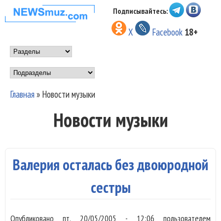
Перейти к основному
Подписывайтесь:
НОВОСТИ
содержанию
X
Facebook
18+
МУЗЫКИ И
Main menu
ШОУ БИЗНЕСА
Подразделы
NEWSMUZ.COM
Главная
»
Новости музыки
Вы здесь
Новости музыки
Валерия осталась без двоюродной
сестры
Опубликовано
пт, 20/05/2005 - 12:06
пользователем