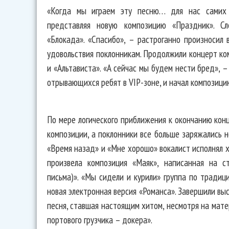
«Когда мы играем эту песню… для нас самих э
представляя новую композицию «Праздник». С
«Блокада». «Спасибо», – растроганно произносил 
удовольствия поклонникам. Продолжили концерт ко
и «Альтависта». «А сейчас мы будем нести бред», 
отрывающихся ребят в VIP-зоне, и начал композици
По мере логического приближения к окончанию кон
композиции, а поклонники все больше заряжались н
«Время назад» и «Мне хорошо» вокалист исполнял х
произвела композиция «Маяк», написанная на с
письма)». «Мы сидели и курили» группа по традиц
новая электронная версия «Романса». Завершили вы
песня, ставшая настоящим хитом, несмотря на мате
портового грузчика – докера».