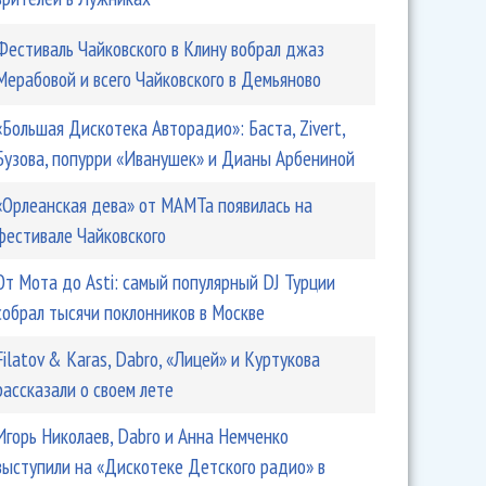
Фестиваль Чайковского в Клину вобрал джаз
Мерабовой и всего Чайковского в Демьяново
«Большая Дискотека Авторадио»: Баста, Zivert,
Бузова, попурри «Иванушек» и Дианы Арбениной
«Орлеанская дева» от МАМТа появилась на
фестивале Чайковского
От Мота до Asti: самый популярный DJ Турции
собрал тысячи поклонников в Москве
Filatov & Karas, Dabro, «Лицей» и Куртукова
рассказали о своем лете
Игорь Николаев, Dabro и Анна Немченко
выступили на «Дискотеке Детского радио» в