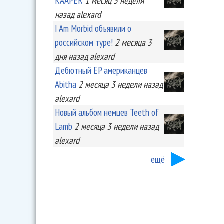
KA'APER
1 месяц 3 недели
назад
alexard
I Am Morbid объявили о
российском туре!
2 месяца 3
дня
назад
alexard
Дебютный EP американцев
Abitha
2 месяца 3 недели
назад
alexard
Новый альбом немцев Teeth of
Lamb
2 месяца 3 недели
назад
alexard
ещё