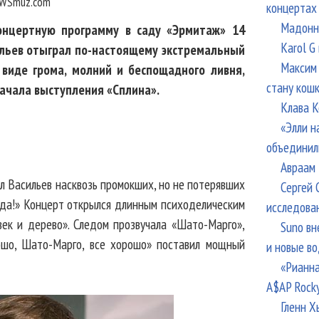
WSmuz.com
концертах
Мадонна
онцертную программу в саду «Эрмитаж» 14
Karol G
сильев отыграл по-настоящему экстремальный
Максим 
виде грома, молний и беспощадного ливня,
стану кош
начала выступления «Сплина».
Клава К
«Элли н
объединил
Авраам 
ал Васильев насквозь промокших, но не потерявших
Сергей 
ода!» Концерт открылся длинным психоделическим
исследова
ек и дерево». Следом прозвучала «Шато-Марго»,
Suno вн
ошо, Шато-Марго, все хорошо» поставил мощный
и новые в
«Рианна
A$AP Rock
Гленн Х