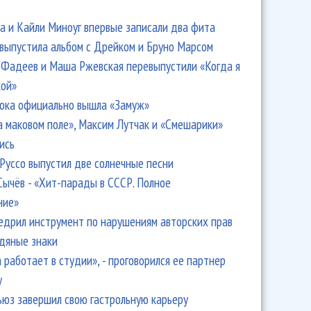
 и Кайли Миноуг впервые записали два фита
 выпустила альбом с Дрейком и Бруно Марсом
Фадеев и Маша Ржевская перевыпустили «Когда я
кой»
ока официально вышла «Замуж»
а маковом поле», Максим Лутчак и «Смешарики»
ись
Руссо выпустил две солнечные песни
Сычёв - «Хит-парады в СССР. Полное
ние»
едрил инструмент по нарушениям авторских прав
одяные знаки
 работает в студии», - проговорился ее партнер
y
ьюз завершил свою гастрольную карьеру