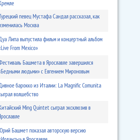
Кремле
Турецкий певец Мустафа Сандал рассказал, как
изменилась Москва
Дуа Липа выпустила фильм и концертный альбом
«Live From Mexico»
Фестиваль Башмета в Ярославле завершился
«Бедными людьми» с Евгением Мироновым
Дивное барокко из Италии: La Magnific Comunita
сыграл волшебство
Китайский Ming Quintet сыграл эксклюзив в
Ярославле
Юрий Башмет показал авторскую версию
«Иоланты» в Ярославле