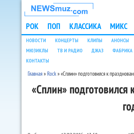
НОВОСТИ
МУЗЫКИ И
РОК
ПОП
КЛАССИКА
МИКС
Main menu
ШОУ БИЗНЕСА
НОВОСТИ
КОНЦЕРТЫ
КЛИПЫ
АНОНСЫ
Подразделы
МЮЗИКЛЫ
ТВ И РАДИО
ДЖАЗ
ФАБРИКА 
NEWSMUZ.COM
КОНТАКТЫ
Главная
»
Rock
»
«Сплин» подготовился к празднован
Вы здесь
«Сплин» подготовился 
го