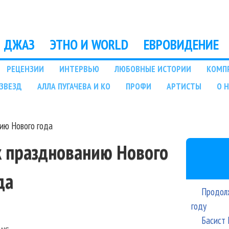
Перейти к основному
содержанию
ДЖАЗ
ЭТНО И WORLD
ЕВРОВИДЕНИЕ
РЕЦЕНЗИИ
ИНТЕРВЬЮ
ЛЮБОВНЫЕ ИСТОРИИ
КОМП
ЗВЕЗД
АЛЛА ПУГАЧЕВА И КО
ПРОФИ
АРТИСТЫ
О 
ию Нового года
к празднованию Нового
да
Продолж
году
Басист 