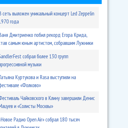
В сеть выложен уникальный концерт Led Zeppelin
1970 года
Ваня Дмитриенко побил рекорд Егора Крида,
став самым юным артистом, собравшим Лужники
SandlerFest собрал более 130 групп
прогрессивной музыки
Татьяна Куртукова и Rasa выступили на
фестивале «Фолково»
Фестиваль Чайковского в Клину завершили Денис
Мацуев и «Солисты Москвы»
«Новое Радио Open Air» собрал 180 тысяч
зрителей в Лужниках