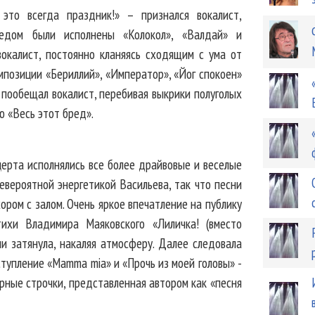
то всегда праздник!» – признался вокалист,
ледом были исполнены «Колокол», «Валдай» и
вокалист, постоянно кланяясь сходящим с ума от
мпозиции «Бериллий», «Император», «Йог спокоен»
– пообещал вокалист, перебивая выкрики полуголых
ю «Весь этот бред».
церта исполнялись все более драйвовые и веселые
евероятной энергетикой Васильева, так что песни
ором с залом. Очень яркое впечатление на публику
тихи Владимира Маяковского «Лиличка! (вместо
ии затянула, накаляя атмосферу. Далее следовала
ступление «Mamma mia» и «Прочь из моей головы» -
рные строчки, представленная автором как «песня