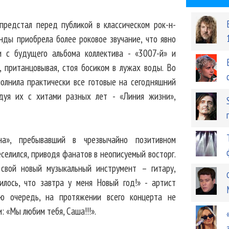
предстал перед публикой в классическом рок-н-
нды приобрела более роковое звучание, что явно
и с будущего альбома коллектива - «3007-й» и
, пританцовывая, стоя босиком в лужах воды. Во
полнила практически все готовые на сегодняшний
едуя их с хитами разных лет - «Линия жизни»,
а», пребывавший в чрезвычайно позитивном
еселился, приводя фанатов в неописуемый восторг.
свой новый музыкальный инструмент – гитару,
илось, что завтра у меня Новый год!» - артист
ою очередь, на протяжении всего концерта не
: «Мы любим тебя, Саша!!!».