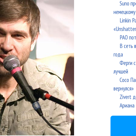
Suno пр
немецкому
Linkin 
«Unshatte
РАО пот
В сеть 
года
Ферги с
лучшей
Сосо Па
вернулся»
Zivert 
Ариана 