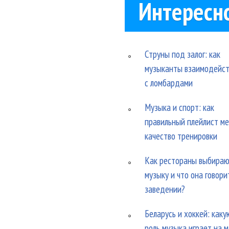
Интересн
Струны под залог: как
музыканты взаимодейс
с ломбардами
Музыка и спорт: как
правильный плейлист м
качество тренировки
Как рестораны выбира
музыку и что она говори
заведении?
Беларусь и хоккей: каку
роль музыка играет на 