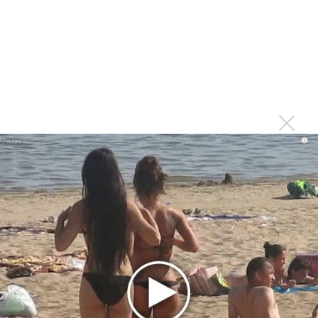
Гленн Хьюз завершил свою гастрольную карьеру
Suno проиграла суд о нарушении авторских прав
немецкому лицензиату
Linkin Park показал трейлер документального фильма
«Unshatter»
РАО потребовало от театра Кадышевой неустойку
В сеть выложен уникальный концерт Led Zeppelin
1970 года
i
Ферги стала петь в Black Eyed Peas, чтобы стать
лучшей
Сосо Павлиашвили и Максим Фадеев показали клип «Я
не вернулся»
Zivert дебютировала в большом кино
Ариана Гранде сделает перерыв в публичности
Ваня Дмитриенко побил рекорд Егора Крида, став
самым юным артистом, собравшим Лужники