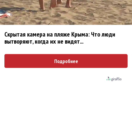
не вернулся»
Zivert дебютировала в большом кино
Ариана Гранде сделает перерыв в публичности
Скрытая камера на пляже Крыма: Что люди
Новое
вытворяют, когда их не видят...
Подробнее
В сеть выложен уникальный концерт Led
Zeppelin 1970 года
Ваня Дмитриенко побил рекорд Егора
Крида, став самым юным артистом,
собравшим Лужники
SandlerFest собрал более 130 групп
прогрессивной музыки