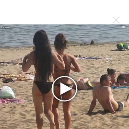
исследование»
Suno внедрил инструмент по нарушениям авторских
прав и новые водяные знаки
i
«Рианна работает в студии», - проговорился ее
партнер A$AP Rocky
Гленн Хьюз завершил свою гастрольную карьеру
Suno проиграла суд о нарушении авторских прав
немецкому лицензиату
Linkin Park показал трейлер документального фильма
«Unshatter»
РАО потребовало от театра Кадышевой неустойку
В сеть выложен уникальный концерт Led Zeppelin
1970 года
Ферги стала петь в Black Eyed Peas, чтобы стать
лучшей
Сосо Павлиашвили и Максим Фадеев показали клип «Я