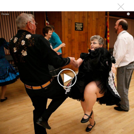
не вернулся»
i
Zivert дебютировала в большом кино
Новое
Kara Kross обнимает каждый «Новый день»
Продолжение фильма «Майкл» начнут
снимать уже в этом году
Басист Mötley Crüe признал использование
плейбэка на концертах
Мадонна и Кайли Миноуг впервые записали