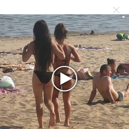
Ариана Гранде сделает перерыв в публичности
i
Новое
Татьяна Куртукова и фолктроника:
фестиваль «Фолково»
В Москве пройдет международный
фестиваль прогрессивной музыки
SandlerFest
Юбилей Свердловского рок‑клуба в Москве —
40 лет легенде
В Лужниках пройдет «Новое Радио Open Air»