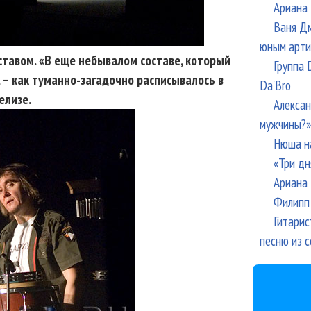
Ариана 
Ваня Дм
юным арти
ставом. «В еще небывалом составе, который
Группа 
 – как туманно-загадочно расписывалось в
Da'Bro
елизе.
Алексан
мужчины?»
Нюша н
«Три дн
Ариана 
Филипп 
Гитарис
песню из с