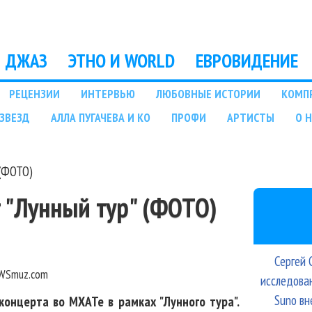
Перейти к основному
содержанию
ДЖАЗ
ЭТНО И WORLD
ЕВРОВИДЕНИЕ
РЕЦЕНЗИИ
ИНТЕРВЬЮ
ЛЮБОВНЫЕ ИСТОРИИ
КОМП
ЗВЕЗД
АЛЛА ПУГАЧЕВА И КО
ПРОФИ
АРТИСТЫ
О 
 (ФОТО)
 "Лунный тур" (ФОТО)
Сергей 
WSmuz.com
исследова
Suno вн
концерта во МХАТе в рамках "Лунного тура".