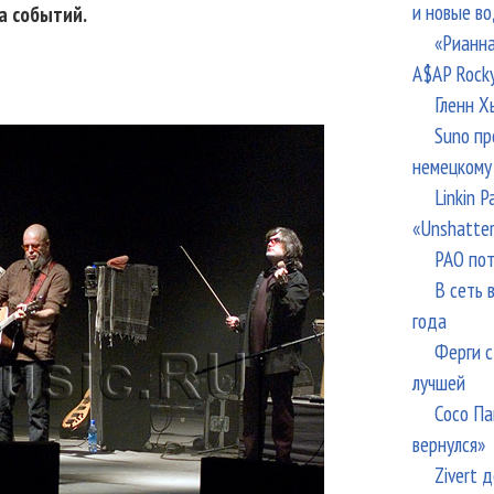
и новые в
а событий.
«Рианна
A$AP Rock
Гленн Х
Suno пр
немецкому
Linkin 
«Unshatte
РАО пот
В сеть 
года
Ферги с
лучшей
Сосо Па
вернулся»
Zivert 