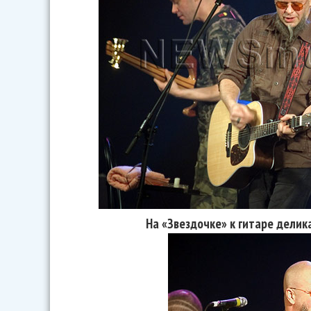
На «Звездочке» к гитаре делик