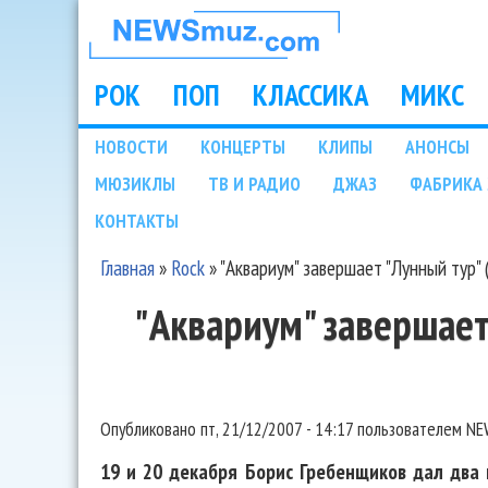
НОВОСТИ
МУЗЫКИ И
РОК
ПОП
КЛАССИКА
МИКС
Main menu
ШОУ БИЗНЕСА
НОВОСТИ
КОНЦЕРТЫ
КЛИПЫ
АНОНСЫ
Подразделы
МЮЗИКЛЫ
ТВ И РАДИО
ДЖАЗ
ФАБРИКА 
NEWSMUZ.COM
КОНТАКТЫ
Главная
»
Rock
»
"Аквариум" завершает "Лунный тур"
Вы здесь
"Аквариум" завершает
Опубликовано
пт, 21/12/2007 - 14:17
пользователем
NE
19 и 20 декабря Борис Гребенщиков дал два 