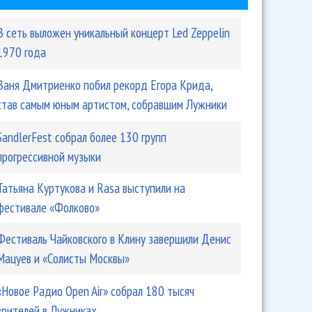
В сеть выложен уникальный концерт Led Zeppelin
1970 года
Ваня Дмитриенко побил рекорд Егора Крида,
став самым юным артистом, собравшим Лужники
SandlerFest собрал более 130 групп
прогрессивной музыки
Татьяна Куртукова и Rasa выступили на
фестивале «Фолково»
Фестиваль Чайковского в Клину завершили Денис
Мацуев и «Солисты Москвы»
«Новое Радио Open Air» собрал 180 тысяч
зрителей в Лужниках