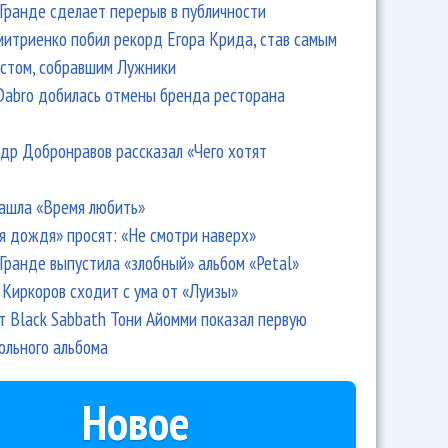
Гранде сделает перерыв в публичности
итриенко побил рекорд Егора Крида, став самым
стом, собравшим Лужники
Dabro добилась отмены бренда ресторана
др Добронравов рассказал «Чего хотят
ашла «Время любить»
я дождя» просят: «Не смотри наверх»
Гранде выпустила «злобный» альбом «Petal»
Киркоров сходит с ума от «Луизы»
т Black Sabbath Тони Айомми показал первую
ольного альбома
Новое