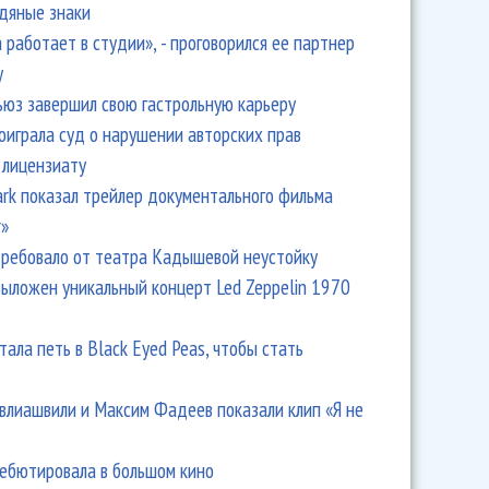
одяные знаки
 работает в студии», - проговорился ее партнер
y
ьюз завершил свою гастрольную карьеру
оиграла суд о нарушении авторских прав
 лицензиату
Park показал трейлер документального фильма
r»
ребовало от театра Кадышевой неустойку
выложен уникальный концерт Led Zeppelin 1970
тала петь в Black Eyed Peas, чтобы стать
влиашвили и Максим Фадеев показали клип «Я не
дебютировала в большом кино