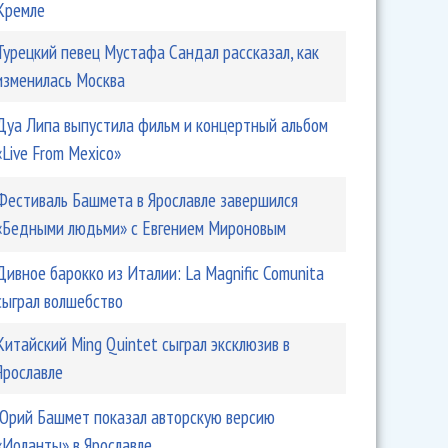
Кремле
Турецкий певец Мустафа Сандал рассказал, как
изменилась Москва
Дуа Липа выпустила фильм и концертный альбом
«Live From Mexico»
Фестиваль Башмета в Ярославле завершился
«Бедными людьми» с Евгением Мироновым
Дивное барокко из Италии: La Magnific Comunita
сыграл волшебство
Китайский Ming Quintet сыграл эксклюзив в
Ярославле
Юрий Башмет показал авторскую версию
«Иоланты» в Ярославле