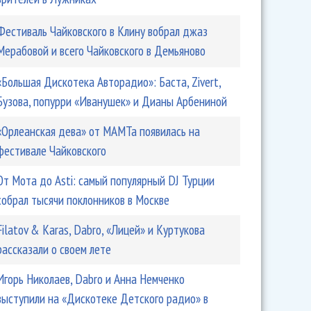
Фестиваль Чайковского в Клину вобрал джаз
Мерабовой и всего Чайковского в Демьяново
«Большая Дискотека Авторадио»: Баста, Zivert,
Бузова, попурри «Иванушек» и Дианы Арбениной
«Орлеанская дева» от МАМТа появилась на
фестивале Чайковского
От Мота до Asti: самый популярный DJ Турции
собрал тысячи поклонников в Москве
Filatov & Karas, Dabro, «Лицей» и Куртукова
рассказали о своем лете
Игорь Николаев, Dabro и Анна Немченко
выступили на «Дискотеке Детского радио» в