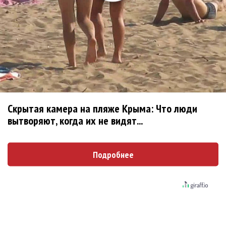
Шер придется заплатить миллион долларов
из-за споров с вдовой ее бывшего мужа
Kesha попросила фанатов присылать ей свои
зубы
Московские власти потребовали от Navai 91
т.р. после крушения его Ferrari
Скрытая камера на пляже Крыма: Что люди
вытворяют, когда их не видят...
Монеточка получила заочно год колонии
Подробнее
Песню группы Lumen «Государство» удалили
со стримингов
Диана Арбенина упала в воду во время
выступления на сап-фестивале