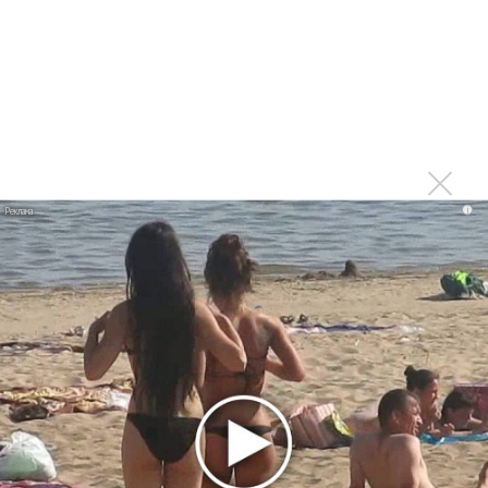
Ариана Гранде сделает перерыв в
публичности
Группа Dabro добилась отмены бренда
ресторана Da'Bro
Солиста 30 Seconds To Mars несколько
женщин обвинили в сексуальном насилии над
i
детьми
BTS обиделись и не станут принимать
участие в Grammy
Ариана Гранде подала в суд против
укравших у нее музыку и фото
Суд заблокировал сайты с пиратскими
копиями песен Artik & Asti