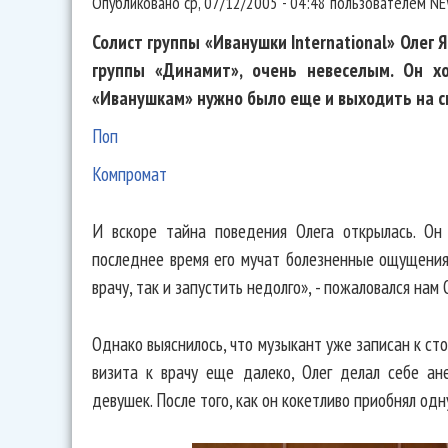
Опубликовано
ср, 07/12/2005 - 04:48
пользователем
NE
Солист группы «Иванушки International» Олег 
группы «Динамит», очень невеселым. Он х
«Иванушкам» нужно было еще и выходить на с
Поп
Компромат
И вскоре тайна поведения Олега открылась. Он
последнее время его мучат болезненные ощущения 
врачу, так и запустить недолго», - пожаловался нам 
Однако выяснилось, что музыкант уже записан к ст
визита к врачу еще далеко, Олег делал себе а
девушек. После того, как он кокетливо приобнял одну