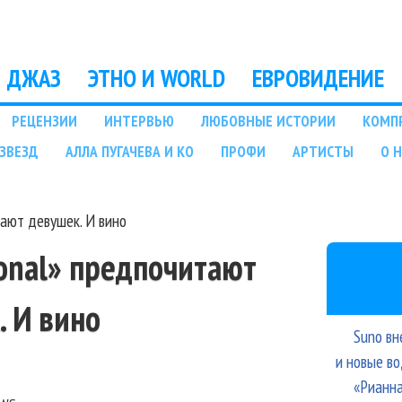
Перейти к основному
содержанию
ДЖАЗ
ЭТНО И WORLD
ЕВРОВИДЕНИЕ
РЕЦЕНЗИИ
ИНТЕРВЬЮ
ЛЮБОВНЫЕ ИСТОРИИ
КОМП
ЗВЕЗД
АЛЛА ПУГАЧЕВА И КО
ПРОФИ
АРТИСТЫ
О 
тают девушек. И вино
ional» предпочитают
. И вино
Suno вн
и новые в
«Рианна