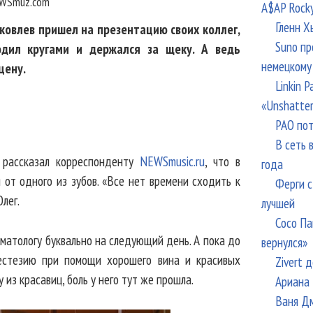
WSmuz.com
A$AP Rock
Гленн Х
Яковлев пришел на презентацию своих коллег,
Suno пр
одил кругами и держался за щеку. А ведь
немецкому
цену.
Linkin 
«Unshatte
РАО пот
В сеть 
 рассказал корреспонденту
NEWSmusic.ru
, что в
года
от одного из зубов. «Все нет времени сходить к
Ферги с
Олег.
лучшей
Сосо Па
оматологу буквально на следующий день. А пока до
вернулся»
нестезию при помощи хорошего вина и красивых
Zivert 
 из красавиц, боль у него тут же прошла.
Ариана 
Ваня Дм