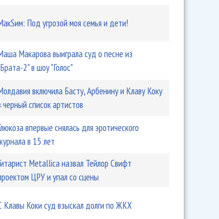
МакSим: Под угрозой моя семья и дети!
Маша Макарова выиграла суд о песне из
"Брата-2" в шоу "Голос"
Молдавия включила Басту, Арбенину и Клаву Коку
в черный список артистов
Глюкоза впервые снялась для эротического
журнала в 15 лет
Гитарист Metallica назвал Тейлор Свифт
проектом ЦРУ и упал со сцены
С Клавы Коки суд взыскал долги по ЖКХ