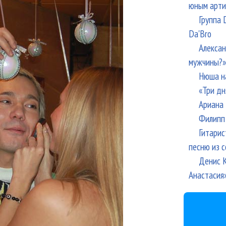
юным арти
Группа 
Da'Bro
Алексан
мужчины?»
Нюша н
«Три дн
Ариана 
Филипп 
Гитарис
песню из с
Денис К
Анастасия