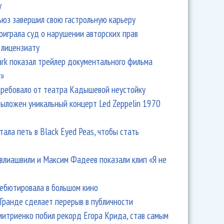
y
ьюз завершил свою гастрольную карьеру
оиграла суд о нарушении авторских прав
 лицензиату
Park показал трейлер документального фильма
r»
ребовало от театра Кадышевой неустойку
выложен уникальный концерт Led Zeppelin 1970
тала петь в Black Eyed Peas, чтобы стать
влиашвили и Максим Фадеев показали клип «Я не
дебютировала в большом кино
Гранде сделает перерыв в публичности
итриенко побил рекорд Егора Крида, став самым