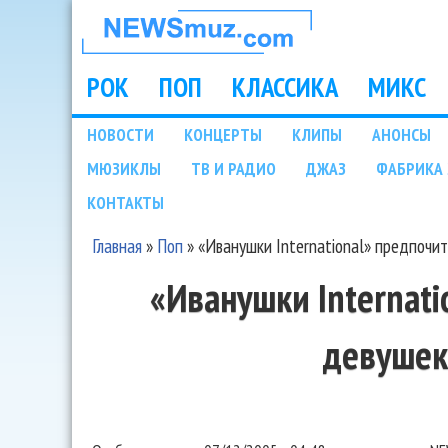
НОВОСТИ
МУЗЫКИ И
РОК
ПОП
КЛАССИКА
МИКС
Main menu
ШОУ БИЗНЕСА
НОВОСТИ
КОНЦЕРТЫ
КЛИПЫ
АНОНСЫ
Подразделы
МЮЗИКЛЫ
ТВ И РАДИО
ДЖАЗ
ФАБРИКА 
NEWSMUZ.COM
КОНТАКТЫ
Главная
»
Поп
»
«Иванушки International» предпочи
Вы здесь
«Иванушки Internat
девушек