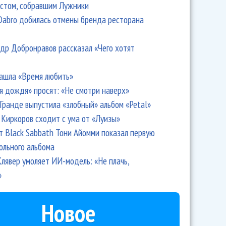
стом, собравшим Лужники
Dabro добилась отмены бренда ресторана
др Добронравов рассказал «Чего хотят
ашла «Время любить»
я дождя» просят: «Не смотри наверх»
Гранде выпустила «злобный» альбом «Petal»
Киркоров сходит с ума от «Луизы»
т Black Sabbath Тони Айомми показал первую
ольного альбома
лявер умоляет ИИ-модель: «Не плачь,
»
Новое