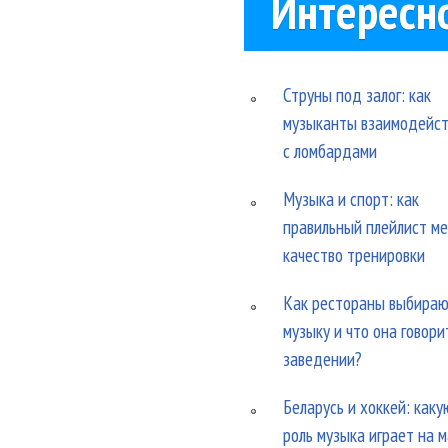
Интересн
Струны под залог: как
музыканты взаимодейс
с ломбардами
Музыка и спорт: как
правильный плейлист м
качество тренировки
Как рестораны выбира
музыку и что она говори
заведении?
Беларусь и хоккей: каку
роль музыка играет на 