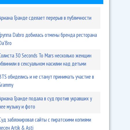
Ариана Гранде сделает перерыв в публичности
Группа Dabro добилась отмены бренда ресторана
Da'Bro
Солиста 30 Seconds To Mars несколько женщин
обвинили в сексуальном насилии над детьми
BTS обиделись и не станут принимать участие в
Grammy
Ариана Гранде подала в суд против укравших у
нее музыку и фото
Суд заблокировал сайты с пиратскими копиями
песен Artik & Asti