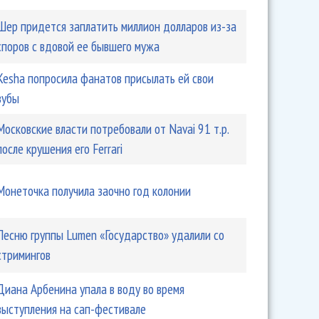
Шер придется заплатить миллион долларов из-за
споров с вдовой ее бывшего мужа
Kesha попросила фанатов присылать ей свои
зубы
Московские власти потребовали от Navai 91 т.р.
после крушения его Ferrari
Монеточка получила заочно год колонии
Песню группы Lumen «Государство» удалили со
стримингов
Диана Арбенина упала в воду во время
выступления на сап-фестивале