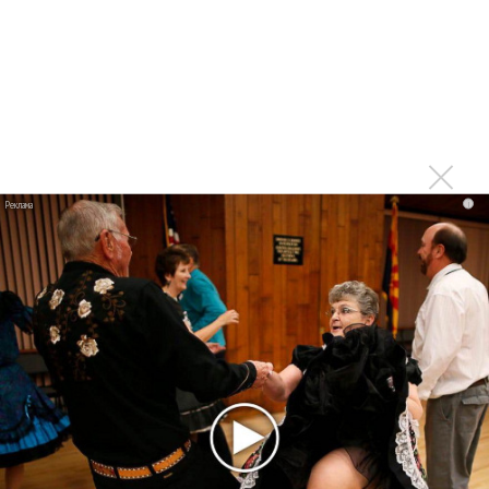
(DJ Сканер – Андрей Репников)
Войдите
или
зарегистрируйтесь
, чтобы отправлять
комментарии
ПРОЧИТАЙ НОВОСТИ ПЕРВЫМ:
i
Последнее
Kara Kross обнимает каждый «Новый день»
Продолжение фильма «Майкл» начнут снимать уже в
этом году
Басист Mötley Crüe признал использование плейбэка
на концертах
Мадонна и Кайли Миноуг впервые записали два