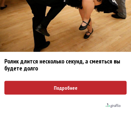
фита
Karol G выпустила альбом с Дрейком и Бруно
Марсом
Максим Фадеев и Маша Ржевская перевыпустили
«Когда я стану кошкой»
Клава Кока официально вышла «Замуж»
«Элли на маковом поле», Максим Лутчак и
Ролик длится несколько секунд, а смеяться вы
«Смешарики» объединились
будете долго
Авраам Руссо выпустил две солнечные песни
Сергей Сычёв - «Хит-парады в СССР. Полное
Подробнее
исследование»
Suno внедрил инструмент по нарушениям авторских
прав и новые водяные знаки
«Рианна работает в студии», - проговорился ее
партнер A$AP Rocky
Гленн Хьюз завершил свою гастрольную карьеру