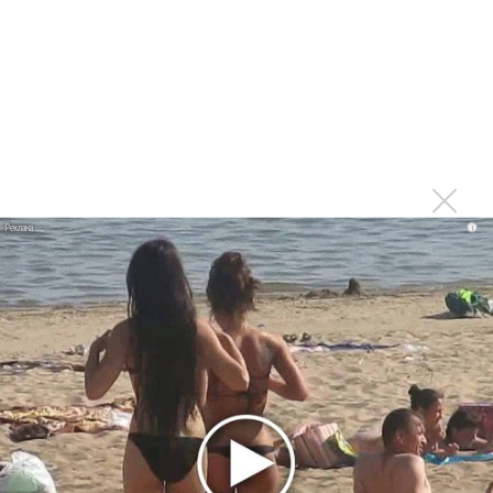
Гленн Хьюз завершил свою гастрольную карьеру
Suno проиграла суд о нарушении авторских прав
немецкому лицензиату
Linkin Park показал трейлер документального фильма
«Unshatter»
РАО потребовало от театра Кадышевой неустойку
В сеть выложен уникальный концерт Led Zeppelin
i
1970 года
Ферги стала петь в Black Eyed Peas, чтобы стать
лучшей
Сосо Павлиашвили и Максим Фадеев показали клип «Я
не вернулся»
Zivert дебютировала в большом кино
Ариана Гранде сделает перерыв в публичности
Ваня Дмитриенко побил рекорд Егора Крида, став
самым юным артистом, собравшим Лужники