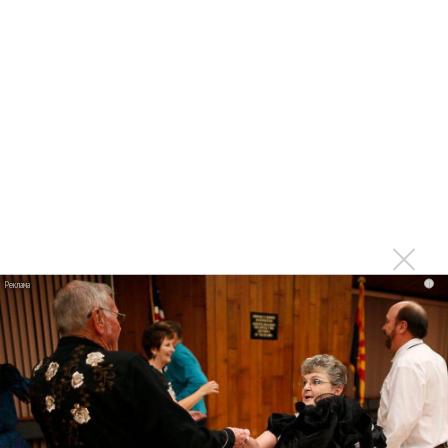
Сосо Павлиашвили и Максим Фадеев показали клип «Я
не вернулся»
Zivert дебютировала в большом кино
Новое
Kara Kross обнимает каждый «Новый день»
i
Продолжение фильма «Майкл» начнут
снимать уже в этом году
Басист Mötley Crüe признал использование
плейбэка на концертах
Мадонна и Кайли Миноуг впервые записали