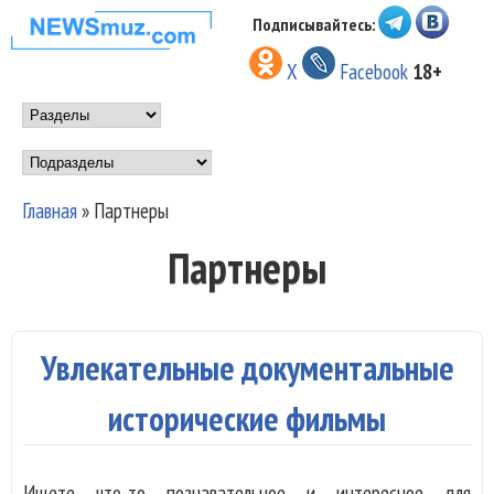
Перейти к основному
Подписывайтесь:
НОВОСТИ
содержанию
X
Facebook
18+
МУЗЫКИ И
Main menu
ШОУ БИЗНЕСА
Подразделы
NEWSMUZ.COM
Главная
»
Партнеры
Вы здесь
Партнеры
Увлекательные документальные
исторические фильмы
Ищете что-то познавательное и интересное для