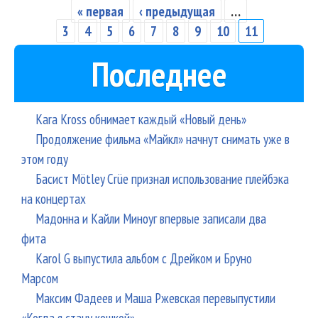
« первая
‹ предыдущая
…
Страницы
3
4
5
6
7
8
9
10
11
Последнее
Kara Kross обнимает каждый «Новый день»
Продолжение фильма «Майкл» начнут снимать уже в
этом году
Басист Mötley Crüe признал использование плейбэка
на концертах
Мадонна и Кайли Миноуг впервые записали два
фита
Karol G выпустила альбом с Дрейком и Бруно
Марсом
Максим Фадеев и Маша Ржевская перевыпустили
«Когда я стану кошкой»