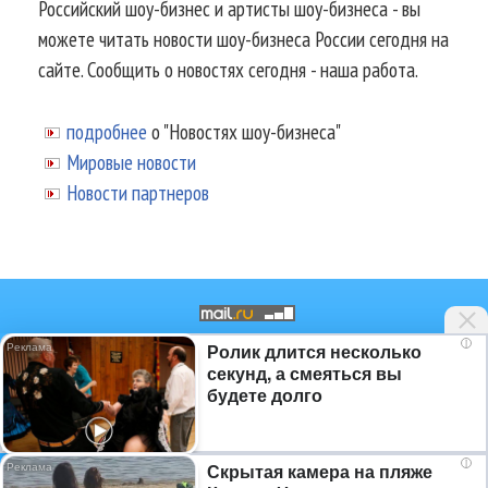
Российский шоу-бизнес и артисты шоу-бизнеса - вы
можете читать новости шоу-бизнеса России сегодня на
сайте. Сообщить о новостях сегодня - наша работа.
подробнее
о "Новостях шоу-бизнеса"
Мировые новости
Новости партнеров
i
Ролик длится несколько
© 2002-2026.
Информационное
секунд, а смеяться вы
агентство NEWSmuz - последние
будете долго
новости шоу-бизнеса России
сегодня
.
Аналитика шоу-бизнеса
,
Фото звезд
i
Скрытая камера на пляже