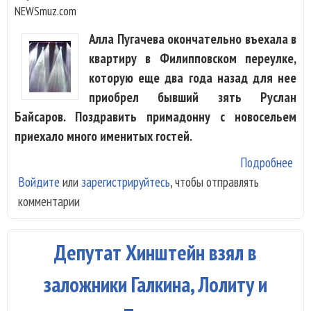
NEWSmuz.com
Алла Пугачева окончательно въехала в
квартиру в Филипповском переулке,
которую еще два года назад для нее
приобрел бывший зять Руслан
Байсаров. Поздравить примадонну с новосельем
приехало много именитых гостей.
Подробнее
о А
Войдите
или
зарегистрируйтесь
, чтобы отправлять
Пуг
комментарии
пер
нов
Депутат Хинштейн взял в
заложники Галкина, Лолиту и