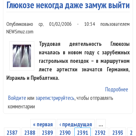
Глюкозе некогда даже замуж выйти
ста
в м
Опубликовано
ср, 01/02/2006 - 10:54
пользователем
NEWSmuz.com
Трудовая деятельность Глюкозы
началась в новом году с зарубежных
гастрольных поездок – в маршрутном
листе артистки значатся Германия,
Израиль и Прибалтика.
Подробнее
о
Войдите
или
зарегистрируйтесь
, чтобы отправлять
Глю
комментарии
нек
да
зам
« первая
‹ предыдущая
…
Страницы
вый
2387
2388
2389
2390
2391
2392
2393
2