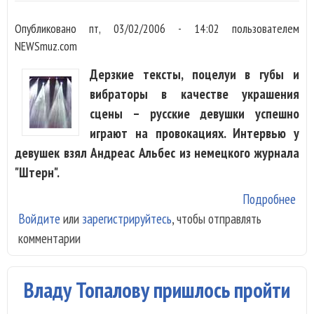
Опубликовано
пт, 03/02/2006 - 14:02
пользователем
NEWSmuz.com
Дерзкие тексты, поцелуи в губы и
вибраторы в качестве украшения
сцены – русские девушки успешно
играют на провокациях. Интервью у
девушек взял Андреас Альбес из немецкого журнала
"Штерн".
Подробнее
о Ч
Войдите
или
зарегистрируйтесь
, чтобы отправлять
зан
комментарии
"Та
сде
або
Владу Топалову пришлось пройти
ход