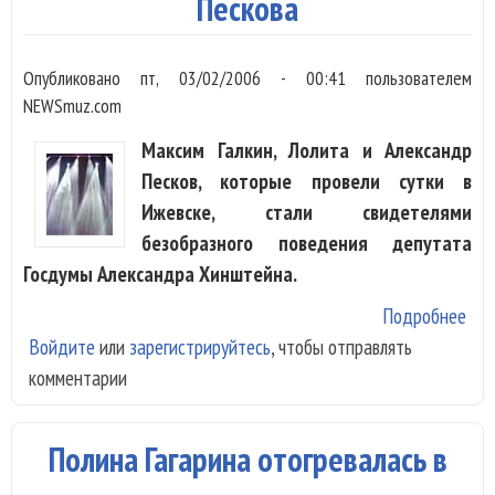
Пескова
Опубликовано
пт, 03/02/2006 - 00:41
пользователем
NEWSmuz.com
Максим Галкин, Лолита и Александр
Песков, которые провели сутки в
Ижевске, стали свидетелями
безобразного поведения депутата
Госдумы Александра Хинштейна.
Подробнее
о Д
Войдите
или
зарегистрируйтесь
, чтобы отправлять
Хи
комментарии
взя
зал
Гал
Полина Гагарина отогревалась в
Лол