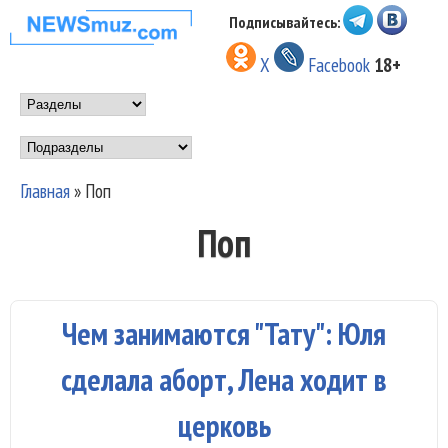
Перейти к основному
Подписывайтесь:
НОВОСТИ
содержанию
X
Facebook
18+
МУЗЫКИ И
Main menu
ШОУ БИЗНЕСА
Подразделы
NEWSMUZ.COM
Главная
»
Поп
Вы здесь
Поп
Чем занимаются "Тату": Юля
сделала аборт, Лена ходит в
церковь