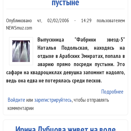
пустыне
Опубликовано
чт, 02/02/2006 - 14:29
пользователем
NEWSmuz.com
Выпускница "Фабрики звезд-5"
Наталья Подольская, находясь на
отдыхе в Арабских Эмиратах, попала в
аварию прямо посреди пустыни. Это
сафари на квадроциклах девушка запомнит надолго,
ведь она едва не потерялась среди песков.
Подробнее
о Н
Войдите
или
зарегистрируйтесь
, чтобы отправлять
Под
комментарии
зам
пус
Ирина Дубцова живет на воде