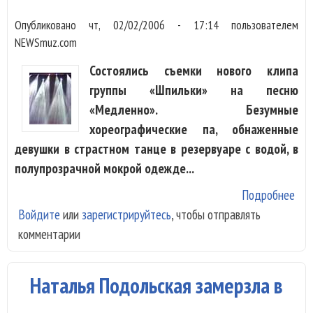
Опубликовано
чт, 02/02/2006 - 17:14
пользователем
NEWSmuz.com
Состоялись съемки нового клипа
группы «Шпильки» на песню
«Медленно». Безумные
хореографические па, обнаженные
девушки в страстном танце в резервуаре с водой, в
полупрозрачной мокрой одежде...
Подробнее
о
Войдите
или
зарегистрируйтесь
, чтобы отправлять
«Шп
комментарии
раз
без
муж
Наталья Подольская замерзла в