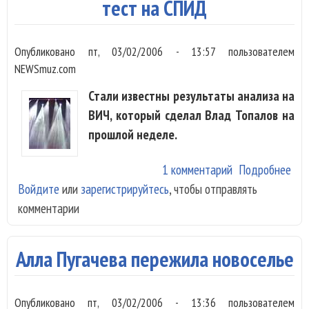
цер
тест на СПИД
Опубликовано
пт, 03/02/2006 - 13:57
пользователем
NEWSmuz.com
Стали известны результаты анализа на
ВИЧ, который сделал Влад Топалов на
прошлой неделе.
1 комментарий
Подробнее
о В
Войдите
или
зарегистрируйтесь
, чтобы отправлять
Топ
комментарии
при
про
тес
Алла Пугачева пережила новоселье
СП
Опубликовано
пт, 03/02/2006 - 13:36
пользователем