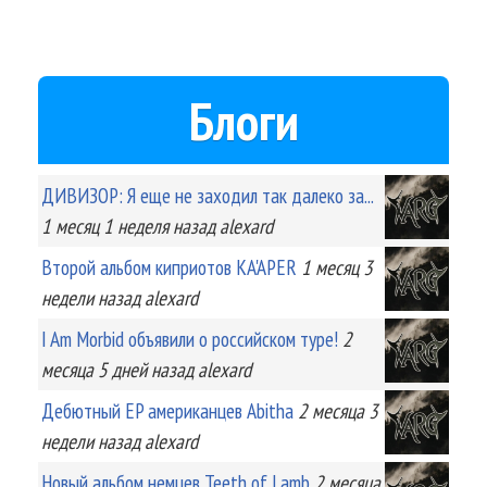
Блоги
ДИВИЗОР: Я еще не заходил так далеко за...
1 месяц 1 неделя
назад
alexard
Второй альбом киприотов KA'APER
1 месяц 3
недели
назад
alexard
I Am Morbid объявили о российском туре!
2
месяца 5 дней
назад
alexard
Дебютный EP американцев Abitha
2 месяца 3
недели
назад
alexard
Новый альбом немцев Teeth of Lamb
2 месяца