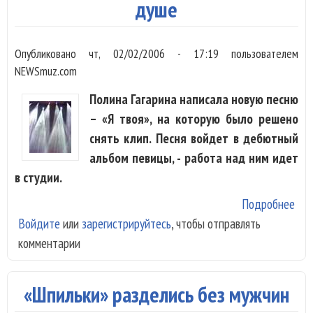
Пес
душе
Опубликовано
чт, 02/02/2006 - 17:19
пользователем
NEWSmuz.com
Полина Гагарина написала новую песню
– «Я твоя», на которую было решено
снять клип. Песня войдет в дебютный
альбом певицы, - работа над ним идет
в студии.
Подробнее
о П
Войдите
или
зарегистрируйтесь
, чтобы отправлять
Гаг
комментарии
ото
в д
«Шпильки» разделись без мужчин