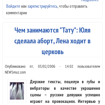
Войдите
или
зарегистрируйтесь
, чтобы отправлять
Вал
комментарии
Лео
бро
кур
Чем занимаются "Тату": Юля
сделала аборт, Лена ходит в
церковь
Опубликовано
пт, 03/02/2006 - 14:02
пользователем
NEWSmuz.com
Дерзкие тексты, поцелуи в губы и
вибраторы в качестве украшения
сцены – русские девушки успешно
играют на провокациях. Интервью у