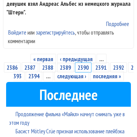
девушек взял Андреас Альбес из немецкого журнала
"Штерн".
Подробнее
о Ч
Войдите
или
зарегистрируйтесь
, чтобы отправлять
зан
комментарии
"Та
сде
або
« первая
‹ предыдущая
…
Страницы
ход
2386
2387
2388
2389
2390
2391
2392
2
цер
393
2394
…
следующая ›
последняя »
Последнее
Продолжение фильма «Майкл» начнут снимать уже в
этом году
Басист Mötley Crüe признал использование плейбэка