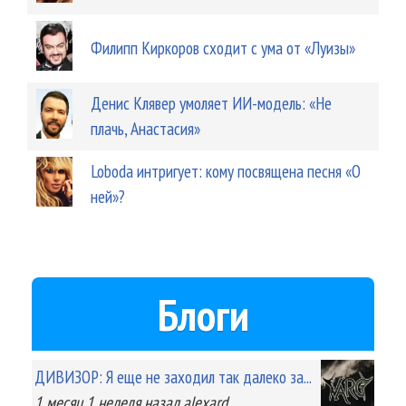
Филипп Киркоров сходит с ума от «Луизы»
Денис Клявер умоляет ИИ-модель: «Не
плачь, Анастасия»
Loboda интригует: кому посвящена песня «О
ней»?
Блоги
ДИВИЗОР: Я еще не заходил так далеко за...
1 месяц 1 неделя
назад
alexard