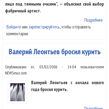
лицо под темными очками”, — объяснил свой выбор
фабричный артист.
Подробнее
о С
Войдите
или
зарегистрируйтесь
, чтобы отправлять
Пье
комментарии
хва
ден
ори
Валерий Леонтьев бросил курить
Сал
Да
Опубликовано
пт, 03/02/2006 - 14:04
пользователем
NEWSmuz.com
Валерий Леонтьев с начала нового
года бросил курить.
Подробнее
о