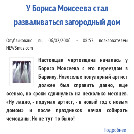
20
У Бориса Моисеева стал
жил
дом
разваливаться загородный дом
огн
Опубликовано
пн, 06/02/2006 - 08:57
пользователем
NEWSmuz.com
Настоящая чертовщина началась у
Бориса Моисеева с его переездом в
Барвиху. Новоселье популярный артист
должен был справить давно, еще
осенью, но сроки сдвинулись на несколько месяцев.
«Ну ладно, - подумал артист, - в новый год с новым
домом» и после праздников начал собирать
чемоданы. Но не тут-то было!
Подробнее
о У