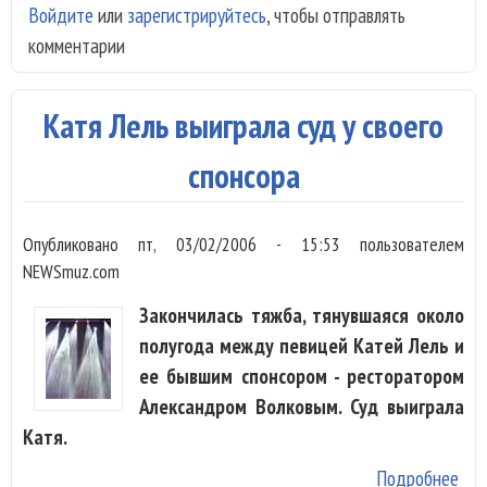
Войдите
или
зарегистрируйтесь
, чтобы отправлять
Мои
комментарии
ста
раз
заг
Катя Лель выиграла суд у своего
до
спонсора
Опубликовано
пт, 03/02/2006 - 15:53
пользователем
NEWSmuz.com
Закончилась тяжба, тянувшаяся около
полугода между певицей Катей Лель и
ее бывшим спонсором - ресторатором
Александром Волковым. Суд выиграла
Катя.
Подробнее
о К