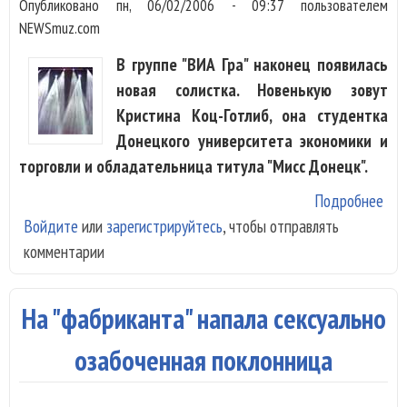
Опубликовано
пн, 06/02/2006 - 09:37
пользователем
NEWSmuz.com
В группе "ВИА Гра" наконец появилась
новая солистка. Новенькую зовут
Кристина Коц-Готлиб, она студентка
Донецкого университета экономики и
торговли и обладательница титула "Мисс Донецк".
Подробнее
о "
Войдите
или
зарегистрируйтесь
, чтобы отправлять
наш
комментарии
по
сол
На "фабриканта" напала сексуально
озабоченная поклонница