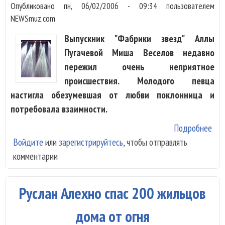
Опубликовано
пн, 06/02/2006 - 09:34
пользователем
NEWSmuz.com
Выпускник "Фабрики звезд" Аллы
Пугачевой Миша Веселов недавно
пережил очень неприятное
происшествия. Молодого певца
настигла обезумевшая от любви поклонница и
потребовала взаимности.
Подробнее
о Н
Войдите
или
зарегистрируйтесь
, чтобы отправлять
"фа
комментарии
нап
сек
оза
Руслан Алехно спас 200 жильцов
пок
дома от огня