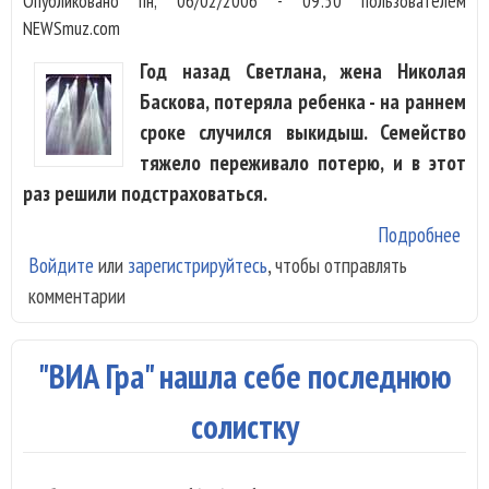
Опубликовано
пн, 06/02/2006 - 09:50
пользователем
NEWSmuz.com
Год назад Светлана, жена Николая
Баскова, потеряла ребенка - на раннем
сроке случился выкидыш. Семейство
тяжело переживало потерю, и в этот
раз решили подстраховаться.
Подробнее
о У
Войдите
или
зарегистрируйтесь
, чтобы отправлять
Ник
комментарии
Бас
реб
род
"ВИА Гра" нашла себе последнюю
ран
сро
солистку