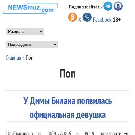
Перейти к основному
Подписывайтесь:
НОВОСТИ
содержанию
X
Facebook
18+
МУЗЫКИ И
Main menu
ШОУ БИЗНЕСА
Подразделы
NEWSMUZ.COM
Главная
»
Поп
Вы здесь
Поп
У Димы Билана появилась
официальная девушка
Опубликовано
пн, 06/02/2006 - 09:59
пользователем