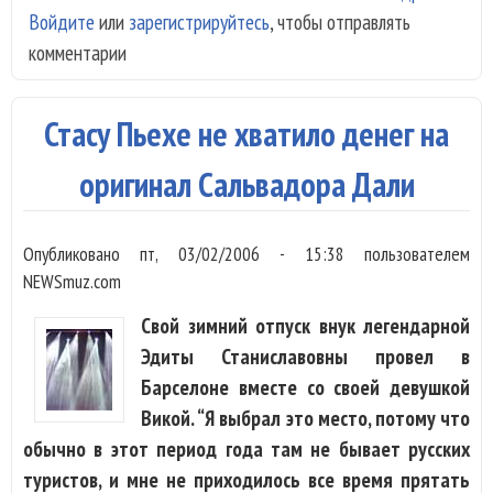
Войдите
или
зарегистрируйтесь
, чтобы отправлять
Лел
комментарии
выи
суд
сво
Стасу Пьехе не хватило денег на
спо
оригинал Сальвадора Дали
Опубликовано
пт, 03/02/2006 - 15:38
пользователем
NEWSmuz.com
Свой зимний отпуск внук легендарной
Эдиты Станиславовны провел в
Барселоне вместе со своей девушкой
Викой. “Я выбрал это место, потому что
обычно в этот период года там не бывает русских
туристов, и мне не приходилось все время прятать