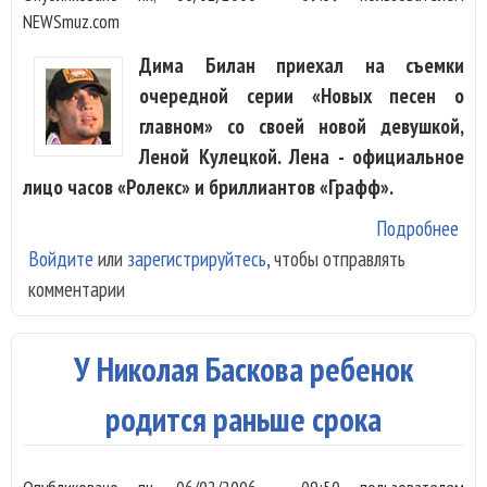
NEWSmuz.com
Дима Билан приехал на съемки
очередной серии «Новых песен о
главном» со своей новой девушкой,
Леной Кулецкой. Лена - официальное
лицо часов «Ролекс» и бриллиантов «Графф».
Подробнее
о У
Войдите
или
зарегистрируйтесь
, чтобы отправлять
Бил
комментарии
поя
офи
дев
У Николая Баскова ребенок
родится раньше срока