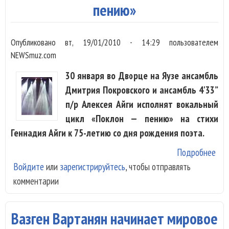
пению»
Опубликовано
вт, 19/01/2010 - 14:29
пользователем
NEWSmuz.com
30 января во Дворце на Яузе ансамбль
Дмитрия Покровского и ансамбль 4'33”
п/р Алексея Айги исполнят вокальный
цикл «Поклон — пению» на стихи
Геннадия Айги к 75-летию со дня рождения поэта.
Подробнее
о А
Войдите
или
зарегистрируйтесь
, чтобы отправлять
Але
комментарии
Айг
Дми
Пок
Вазген Вартанян начинает мировое
исп