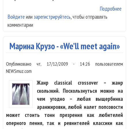
Подробнее
о
Войдите
или
зарегистрируйтесь
, чтобы отправлять
Rast
комментарии
Cel
Qua
сыг
Марина Крузо - «We’ll meet again»
пер
кон
Опубликовано
чт, 17/12/2009 - 14:26
пользователем
в М
NEWSmuz.com
Жанр classical crossover – жанр
скользкий. Поскользнуться можно на
чем угодно – любая выщербинка
аранжировки, любой налет попсовости
может стоить тонн презрения как любителей
оперного пения, так и ревнителей классики как