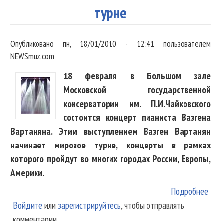
«По
турне
пен
Опубликовано
пн, 18/01/2010 - 12:41
пользователем
NEWSmuz.com
18 февраля в Большом зале
Московской государственной
консерватории им. П.И.Чайковского
состоится концерт пианиста Вазгена
Вартаняна. Этим выступлением Вазген Вартанян
начинает мировое турне, концерты в рамках
которого пройдут во многих городах России, Европы,
Америки.
Подробнее
о В
Войдите
или
зарегистрируйтесь
, чтобы отправлять
Вар
комментарии
нач