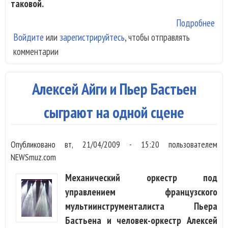
таковой.
Подробнее
о
Войдите
или
зарегистрируйтесь
, чтобы отправлять
Ма
комментарии
Кру
«We
mee
Алексей Айги и Пьер Бастьен
aga
сыграют на одной сцене
Опубликовано
вт, 21/04/2009 - 15:20
пользователем
NEWSmuz.com
Механический оркестр под
управлением французского
мультиинструменталиста Пьера
Бастьена и человек-оркестр Алексей