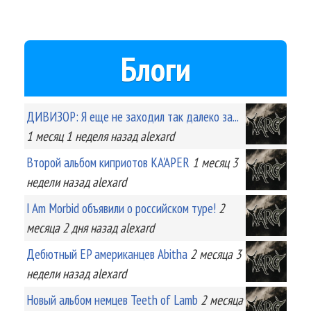
Блоги
ДИВИЗОР: Я еще не заходил так далеко за...
1 месяц 1 неделя
назад
alexard
Второй альбом киприотов KA'APER
1 месяц 3
недели
назад
alexard
I Am Morbid объявили о российском туре!
2
месяца 2 дня
назад
alexard
Дебютный EP американцев Abitha
2 месяца 3
недели
назад
alexard
Новый альбом немцев Teeth of Lamb
2 месяца