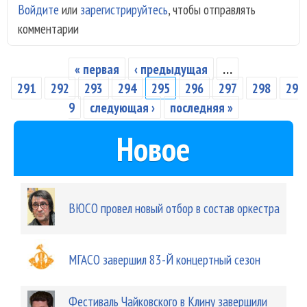
Войдите
или
зарегистрируйтесь
, чтобы отправлять
Айг
комментарии
«Бл
« первая
‹ предыдущая
…
Страницы
291
292
293
294
295
296
297
298
29
9
следующая ›
последняя »
Новое
ВЮСО провел новый отбор в состав оркестра
МГАСО завершил 83-Й концертный сезон
Фестиваль Чайковского в Клину завершили