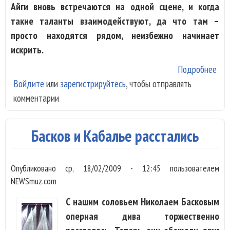
Айги вновь встречаются на одной сцене, и когда
такие таланты взаимодействуют, да что там –
просто находятся рядом, неизбежно начинает
искрить.
Подробнее
о
Войдите
или
зарегистрируйтесь
, чтобы отправлять
Але
комментарии
Айг
Пье
Бас
Басков и Кабалье расстались
сыг
на
Опубликовано
ср, 18/02/2009 - 12:45
пользователем
одн
NEWSmuz.com
сце
С нашим соловьем Николаем Басковым
оперная дива торжественно