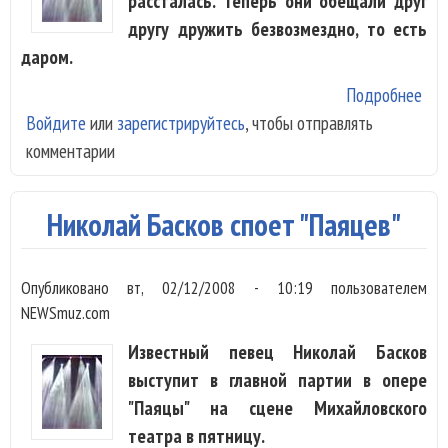
рассталась. Теперь они обещали друг
другу дружить безвозмездно, то есть
даром.
Подробнее
о Б
Войдите
или
зарегистрируйтесь
, чтобы отправлять
Каб
комментарии
рас
Николай Басков споет "Паяцев"
Опубликовано
вт, 02/12/2008 - 10:19
пользователем
NEWSmuz.com
Известный певец Николай Басков
выступит в главной партии в опере
"Паяцы" на сцене Михайловского
театра в пятницу.