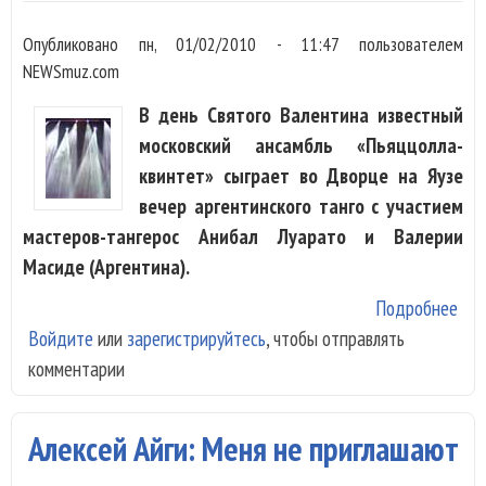
Опубликовано
пн, 01/02/2010 - 11:47
пользователем
NEWSmuz.com
В день Святого Валентина известный
московский ансамбль «Пьяццолла-
квинтет» сыграет во Дворце на Яузе
вечер аргентинского танго с участием
мастеров-тангерос Анибал Луарато и Валерии
Масиде (Аргентина).
Подробнее
о
Войдите
или
зарегистрируйтесь
, чтобы отправлять
«Пь
комментарии
кви
сыг
Пья
Алексей Айги: Меня не приглашают
ден