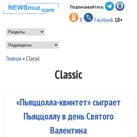
Перейти к основному
Подписывайтесь:
НОВОСТИ
содержанию
X
Facebook
18+
МУЗЫКИ И
Main menu
ШОУ БИЗНЕСА
Подразделы
NEWSMUZ.COM
Главная
»
Classic
Вы здесь
Classic
«Пьяццолла-квинтет» сыграет
Пьяццоллу в день Святого
Валентина