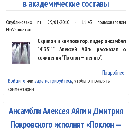
Свя
в академические составы
Вал
Опубликовано
пт, 29/01/2010 - 11:43
пользователем
NEWSmuz.com
Скрипач и композитор, лидер ансамбля
"4`33``" Алексей Айги рассказал о
сочинении "Поклон — пению".
Подробнее
о А
Войдите
или
зарегистрируйтесь
, чтобы отправлять
Айг
комментарии
при
ака
сос
Ансамбли Алексея Айги и Дмитрия
Покровского исполнят «Поклон —