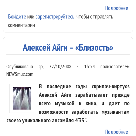
Подробнее
о
Войдите
или
зарегистрируйтесь
, чтобы отправлять
Ник
комментарии
Бас
спо
"Па
Алексей Айги – «Близость»
Опубликовано
ср, 22/10/2008 - 16:54
пользователем
NEWSmuz.com
В последние годы скрипач-виртуоз
Алексей Айги зарабатывает прежде
всего музыкой к кино, и дает по
возможности заработать музыкантам
своего уникального ансамбля 4’33”.
Подробнее
о А