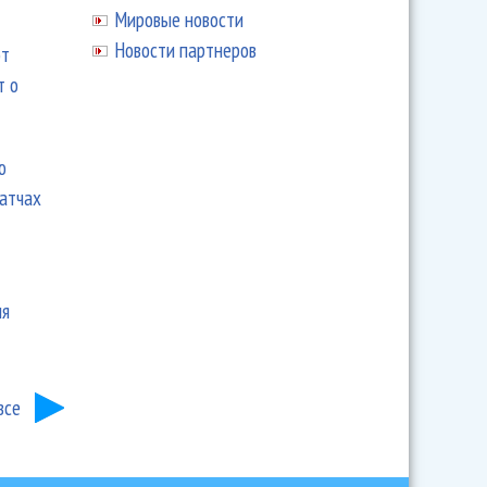
Мировые новости
Новости партнеров
ют
т о
ю
матчах
ия
все