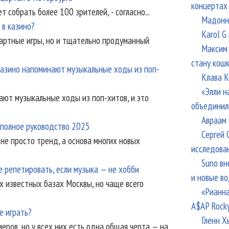
концертах
 собрать более 100 зрителей, - согласно...
Мадонна
 в казино?
Karol G
зартные игры, но и тщательно продуманный
Максим 
стану кош
казино напоминают музыкальные ходы из поп-
Клава К
«Элли н
ают музыкальные ходы из поп-хитов, и это
объединил
Авраам 
: полное руководство 2025
Сергей 
не просто тренд, а основа многих новых
исследова
Suno вн
де репетировать, если музыка — не хобби
и новые в
х известных базах Москвы, но чаще всего
«Рианна
A$AP Rock
е играть?
Гленн Х
ров, но у всех них есть одна общая черта — на