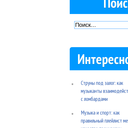
Поис
Интересн
Струны под залог: как
музыканты взаимодейс
с ломбардами
Музыка и спорт: как
правильный плейлист м