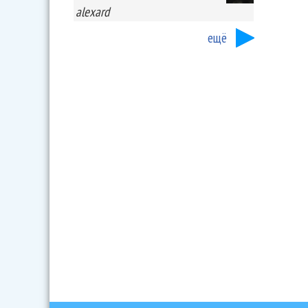
alexard
ещё