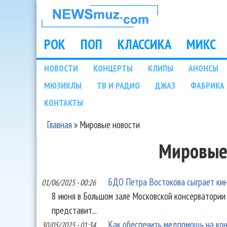
НОВОСТИ
МУЗЫКИ И
РОК
ПОП
КЛАССИКА
МИКС
Main menu
ШОУ БИЗНЕСА
НОВОСТИ
КОНЦЕРТЫ
КЛИПЫ
АНОНСЫ
Подразделы
МЮЗИКЛЫ
ТВ И РАДИО
ДЖАЗ
ФАБРИКА 
NEWSMUZ.COM
КОНТАКТЫ
Главная
»
Мировые новости
Вы здесь
Мировые
БДО Петра Востокова сыграет кин
01/06/2025 - 00:26
8 июня в Большом зале Московской консерватори
представит...
Как обеспечить медпомощь на кон
30/05/2025 - 01:34