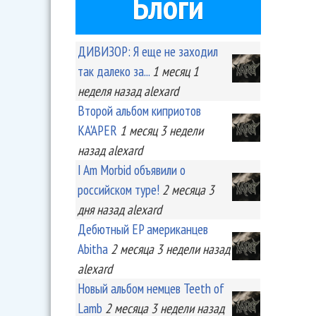
Блоги
ДИВИЗОР: Я еще не заходил
так далеко за...
1 месяц 1
неделя
назад
alexard
Второй альбом киприотов
KA'APER
1 месяц 3 недели
назад
alexard
I Am Morbid объявили о
российском туре!
2 месяца 3
дня
назад
alexard
Дебютный EP американцев
Abitha
2 месяца 3 недели
назад
alexard
Новый альбом немцев Teeth of
Lamb
2 месяца 3 недели
назад