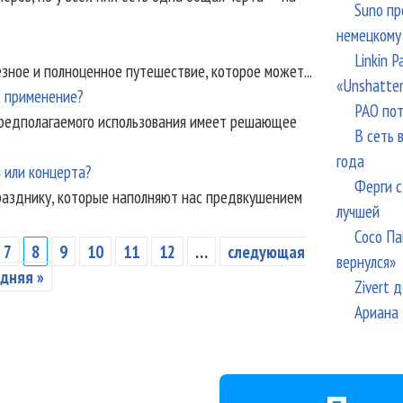
Suno пр
немецкому
Linkin 
езное и полноценное путешествие, которое может...
«Unshatte
х применение?
РАО пот
предполагаемого использования имеет решающее
В сеть 
года
 или концерта?
Ферги с
разднику, которые наполняют нас предвкушением
лучшей
Сосо Па
7
8
9
10
11
12
…
следующая
вернулся»
дняя »
Zivert 
Ариана 