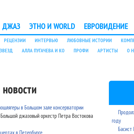
Перейти к основному
содержанию
ДЖАЗ
ЭТНО И WORLD
ЕВРОВИДЕНИЕ
РЕЦЕНЗИИ
ИНТЕРВЬЮ
ЛЮБОВНЫЕ ИСТОРИИ
КОМП
ЗВЕЗД
АЛЛА ПУГАЧЕВА И КО
ПРОФИ
АРТИСТЫ
О 
 новости
ошлягеры в Большом зале консерватории
Продолж
и Большой джазовый оркестр Петра Востокова
году
Басист 
цертах в Петербурге