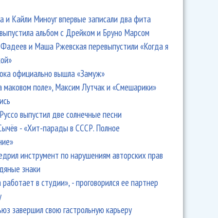
 и Кайли Миноуг впервые записали два фита
 выпустила альбом с Дрейком и Бруно Марсом
Фадеев и Маша Ржевская перевыпустили «Когда я
кой»
ока официально вышла «Замуж»
а маковом поле», Максим Лутчак и «Смешарики»
ись
Руссо выпустил две солнечные песни
Сычёв - «Хит-парады в СССР. Полное
ние»
едрил инструмент по нарушениям авторских прав
одяные знаки
 работает в студии», - проговорился ее партнер
y
ьюз завершил свою гастрольную карьеру