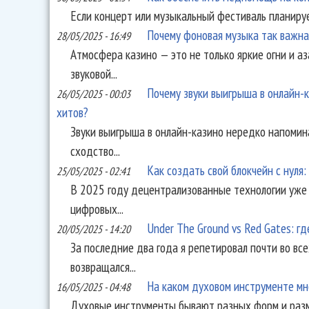
Если концерт или музыкальный фестиваль планирует
Почему фоновая музыка так важна
28/05/2025 - 16:49
Атмосфера казино — это не только яркие огни и а
звуковой...
Почему звуки выигрыша в онлайн-
26/05/2025 - 00:03
хитов?
Звуки выигрыша в онлайн-казино нередко напомин
сходство...
Как создать свой блокчейн с нуля
25/05/2025 - 02:41
В 2025 году децентрализованные технологии уже 
цифровых...
Under The Ground vs Red Gates: г
20/05/2025 - 14:20
За последние два года я репетировал почти во все
возвращался...
На каком духовом инструменте мн
16/05/2025 - 04:48
Духовые инструменты бывают разных форм и разме