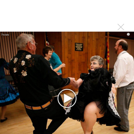
В сеть выложен уникальный концерт Led Zeppelin
1970 года
Ферги стала петь в Black Eyed Peas, чтобы стать
лучшей
i
Сосо Павлиашвили и Максим Фадеев показали клип «Я
не вернулся»
Zivert дебютировала в большом кино
Новое
Ариана Гранде сделает перерыв в
публичности
Группа Dabro добилась отмены бренда
ресторана Da'Bro