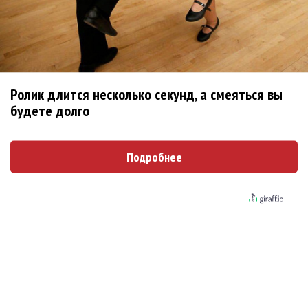
Солиста 30 Seconds To Mars несколько
женщин обвинили в сексуальном насилии над
детьми
BTS обиделись и не станут принимать
Ролик длится несколько секунд, а смеяться вы
участие в Grammy
будете долго
Ариана Гранде подала в суд против
укравших у нее музыку и фото
Подробнее
Суд заблокировал сайты с пиратскими
копиями песен Artik & Asti
Шер придется заплатить миллион долларов
из-за споров с вдовой ее бывшего мужа
Kesha попросила фанатов присылать ей свои
зубы