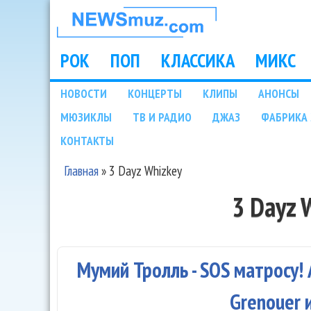
НОВОСТИ
МУЗЫКИ И
РОК
ПОП
КЛАССИКА
МИКС
Main menu
ШОУ БИЗНЕСА
НОВОСТИ
КОНЦЕРТЫ
КЛИПЫ
АНОНСЫ
Подразделы
МЮЗИКЛЫ
ТВ И РАДИО
ДЖАЗ
ФАБРИКА 
NEWSMUZ.COM
КОНТАКТЫ
Главная
»
3 Dayz Whizkey
Вы здесь
3 Dayz 
Мумий Тролль - SOS матросу! А
Grenouer 