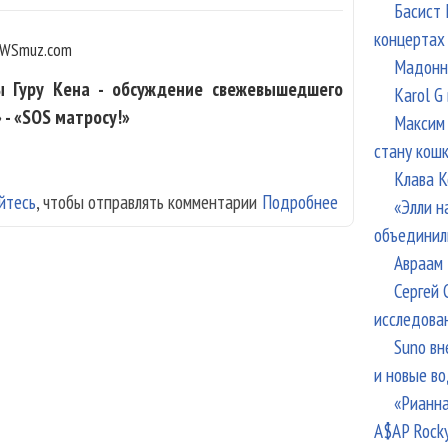
Басист 
концертах
WSmuz.com
Мадонна
ы Гуру Кена - обсуждение свежевышедшего
Karol G
- «SOS матросу!»
Максим 
стану кош
Клава К
йтесь
, чтобы отправлять комментарии
Подробнее
о Мумий Тролль 
«Элли н
Ко. №43
объединил
Авраам 
Сергей 
исследова
Suno вн
и новые в
«Рианна
A$AP Rock