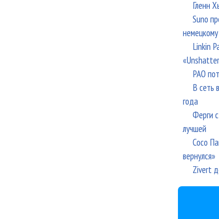
Гленн Х
Suno пр
немецкому
Linkin 
«Unshatte
РАО пот
В сеть 
года
Ферги с
лучшей
Сосо Па
вернулся»
Zivert 