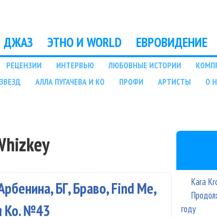
Перейти к основному
содержанию
ДЖАЗ
ЭТНО И WORLD
ЕВРОВИДЕНИЕ
РЕЦЕНЗИИ
ИНТЕРВЬЮ
ЛЮБОВНЫЕ ИСТОРИИ
КОМП
ЗВЕЗД
АЛЛА ПУГАЧЕВА И КО
ПРОФИ
АРТИСТЫ
О 
Whizkey
Kara Kr
рбенина, БГ, Браво, Find Me,
Продолж
и Ко. №43
году