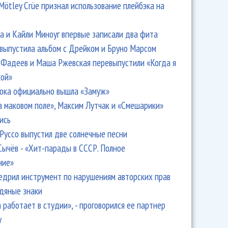
Mötley Crüe признал использование плейбэка на
 и Кайли Миноуг впервые записали два фита
 выпустила альбом с Дрейком и Бруно Марсом
Фадеев и Маша Ржевская перевыпустили «Когда я
кой»
ока официально вышла «Замуж»
- SOS матросу! Арбенина, БГ, Браво, Find Me, Grenouer и
а маковом поле», Максим Лутчак и «Смешарики»
ись
Руссо выпустил две солнечные песни
Сычёв - «Хит-парады в СССР. Полное
ние»
едрил инструмент по нарушениям авторских прав
одяные знаки
 работает в студии», - проговорился ее партнер
y