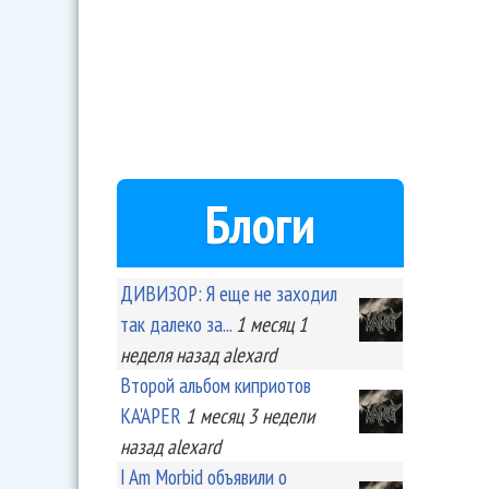
Блоги
ДИВИЗОР: Я еще не заходил
так далеко за...
1 месяц 1
неделя
назад
alexard
Второй альбом киприотов
KA'APER
1 месяц 3 недели
назад
alexard
I Am Morbid объявили о