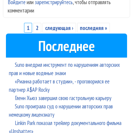
Войдите
или
зарегистрируйтесь
, чтобы отправлять
Сла
комментарии
- н
зве
шан
1
2
следующая ›
последняя »
Страницы
Последнее
Suno внедрил инструмент по нарушениям авторских
прав и новые водяные знаки
«Рианна работает в студии», - проговорился ее
партнер A$AP Rocky
Гленн Хьюз завершил свою гастрольную карьеру
Suno проиграла суд о нарушении авторских прав
немецкому лицензиату
Linkin Park показал трейлер документального фильма
«Unshatter»