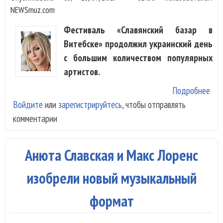
NEWSmuz.com
Фестиваль «Славянский базар в
Витебске» продолжил украинский день
с большим количеством популярных
артистов.
Подробнее
о И
Войдите
или
зарегистрируйтесь
, чтобы отправлять
Бил
комментарии
Ник
Гна
пре
Анюта Славская и Макс Лоренс
Укр
Вит
изобрели новый музыкальный
формат