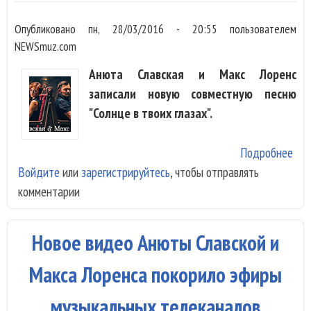
Опубликовано
пн, 28/03/2016 - 20:55
пользователем
NEWSmuz.com
Анюта Славская и Макс Лоренс
записали новую совместную песню
"Солнце в твоих глазах".
Подробнее
о А
Войдите
или
зарегистрируйтесь
, чтобы отправлять
Сла
комментарии
Мак
пре
лет
Новое видео Анюты Славской и
рад
"Со
Макса Лоренса покорило эфиры
тво
музыкальных телеканалов