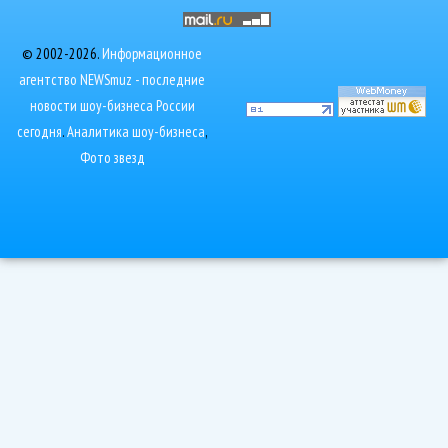
© 2002-2026.
Информационное
агентство NEWSmuz - последние
новости шоу-бизнеса России
сегодня
.
Аналитика шоу-бизнеса
,
Фото звезд