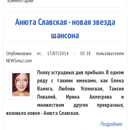
комментарии
под
пес
Коб
Анюта Славская - новая звезда
шансона
Опубликовано
чт, 17/07/2014 - 03:18
пользователем
NEWSmuz.com
Полку эстрадных див прибыло. В одном
ряду с такими именами, как Елена
Ваенга, Любовь Успенская, Таисия
Повалий, Ирина Аллегрова и
множеством других прекрасных,
возникло новое - Анюта Славская.
Подробнее
о А