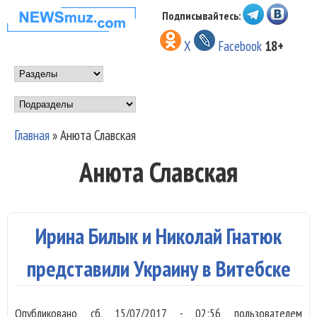
Перейти к основному
Подписывайтесь:
НОВОСТИ
содержанию
X
Facebook
18+
МУЗЫКИ И
Main menu
ШОУ БИЗНЕСА
Подразделы
NEWSMUZ.COM
Главная
»
Анюта Славская
Вы здесь
Анюта Славская
Ирина Билык и Николай Гнатюк
представили Украину в Витебске
Опубликовано
сб, 15/07/2017 - 02:56
пользователем