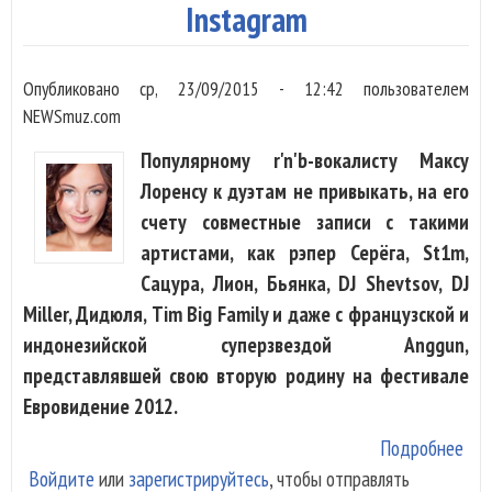
Instagram
муз
тел
Опубликовано
ср, 23/09/2015 - 12:42
пользователем
NEWSmuz.com
Популярному r'n'b-вокалисту Максу
Лоренсу к дуэтам не привыкать, на его
счету совместные записи с такими
артистами, как рэпер Серёга, St1m,
Сацура, Лион, Бьянка, DJ Shevtsov, DJ
Miller, Дидюля, Tim Big Family и даже с французской и
индонезийской суперзвездой Anggun,
представлявшей свою вторую родину на фестивале
Евровидение 2012.
Подробнее
о М
Войдите
или
зарегистрируйтесь
, чтобы отправлять
Лор