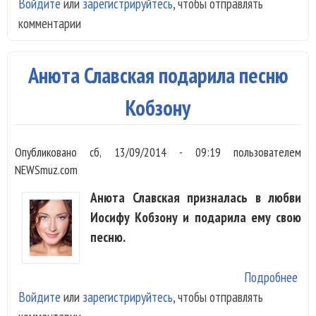
Войдите
или
зарегистрируйтесь
, чтобы отправлять
Лау
комментарии
"Пе
Год
под
Анюта Славская подарила песню
Ан
Сла
Кобзону
гла
хит
Опубликовано
сб, 13/09/2014 - 09:19
пользователем
сез
NEWSmuz.com
Анюта Славская призналась в любви
Иосифу Кобзону и подарила ему свою
песню.
Подробнее
о А
Войдите
или
зарегистрируйтесь
, чтобы отправлять
Сла