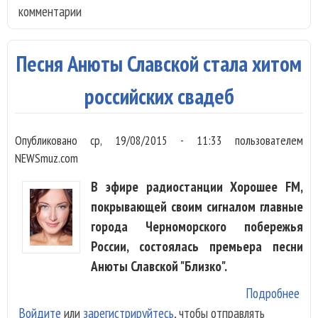
комментарии
Ан
Сла
зап
Песня Анюты Славской стала хитом
пес
люб
российских свадеб
Ins
Опубликовано
ср, 19/08/2015 - 11:33
пользователем
NEWSmuz.com
В эфире радиостанции Хорошее FM,
покрывающей своим сигналом главные
города Черноморского побережья
России, состоялась премьера песни
Анюты Славской "Близко".
Подробнее
о П
Войдите
или
зарегистрируйтесь
, чтобы отправлять
Ан