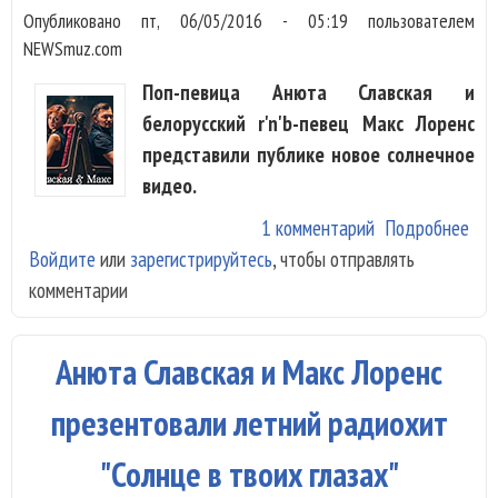
Опубликовано
пт, 06/05/2016 - 05:19
пользователем
NEWSmuz.com
Поп-певица Анюта Славская и
белорусский r'n'b-певец Макс Лоренс
представили публике новое солнечное
видео.
1 комментарий
Подробнее
о А
Войдите
или
зарегистрируйтесь
, чтобы отправлять
Сла
комментарии
Мак
изо
нов
Анюта Славская и Макс Лоренс
муз
фо
презентовали летний радиохит
"Солнце в твоих глазах"