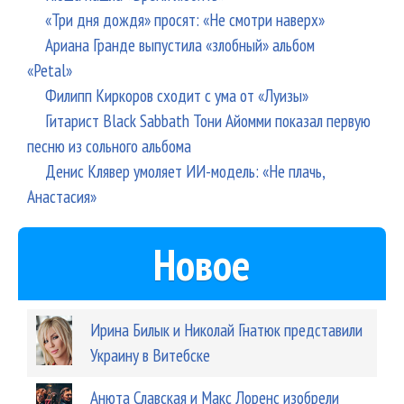
«Три дня дождя» просят: «Не смотри наверх»
Ариана Гранде выпустила «злобный» альбом
«Petal»
Филипп Киркоров сходит с ума от «Луизы»
Гитарист Black Sabbath Тони Айомми показал первую
песню из сольного альбома
Денис Клявер умоляет ИИ-модель: «Не плачь,
Анастасия»
Новое
Ирина Билык и Николай Гнатюк представили
Украину в Витебске
Анюта Славская и Макс Лоренс изобрели