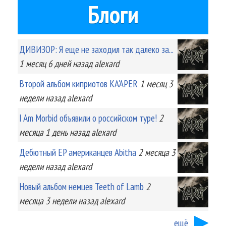
Блоги
ДИВИЗОР: Я еще не заходил так далеко за...
1 месяц 6 дней
назад
alexard
Второй альбом киприотов KA'APER
1 месяц 3
недели
назад
alexard
I Am Morbid объявили о российском туре!
2
месяца 1 день
назад
alexard
Дебютный EP американцев Abitha
2 месяца 3
недели
назад
alexard
Новый альбом немцев Teeth of Lamb
2
месяца 3 недели
назад
alexard
ещё