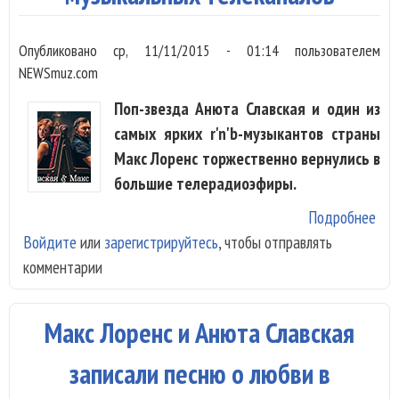
Опубликовано
ср, 11/11/2015 - 01:14
пользователем
NEWSmuz.com
Поп-звезда Анюта Славская и один из
самых ярких r'n'b-музыкантов страны
Макс Лоренс торжественно вернулись в
большие телерадиоэфиры.
Подробнее
о Н
Войдите
или
зарегистрируйтесь
, чтобы отправлять
вид
комментарии
Ан
Сла
Мак
Макс Лоренс и Анюта Славская
Лор
пок
записали песню о любви в
эф