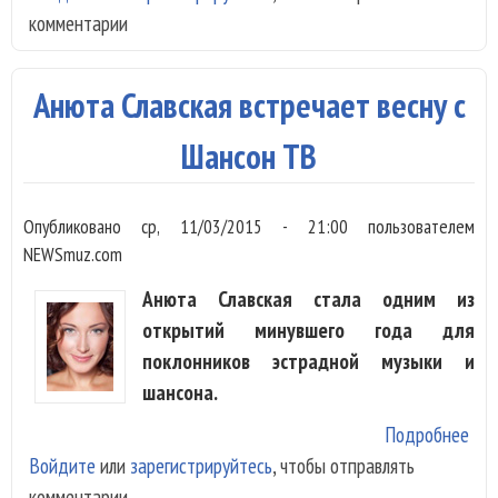
комментарии
Сла
ста
хит
Анюта Славская встречает весну с
рос
сва
Шансон ТВ
Опубликовано
ср, 11/03/2015 - 21:00
пользователем
NEWSmuz.com
Анюта Славская стала одним из
открытий минувшего года для
поклонников эстрадной музыки и
шансона.
Подробнее
о А
Войдите
или
зарегистрируйтесь
, чтобы отправлять
Сла
комментарии
вст