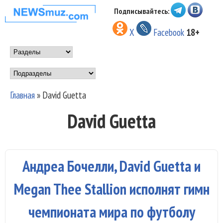
Перейти к основному
Подписывайтесь:
НОВОСТИ
содержанию
X
Facebook
18+
МУЗЫКИ И
Main menu
ШОУ БИЗНЕСА
Подразделы
NEWSMUZ.COM
Главная
»
David Guetta
Вы здесь
David Guetta
Андреа Бочелли, David Guetta и
Megan Thee Stallion исполнят гимн
чемпионата мира по футболу