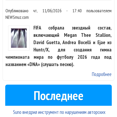
Опубликовано
чт, 11/06/2026 - 17:40
пользователем
NEWSmuz.com
FIFA собрала звездный состав,
включающий Megan Thee Stallion,
David Guetta, Andrea Bocelli и Ejae из
Huntr/X, для создания гимна
чемпионата мира по футболу 2026 года под
названием «DNA» (слушать песню).
Подробнее
о 
Бо
Da
Последнее
Gu
Me
Th
Suno внедрил инструмент по нарушениям авторских