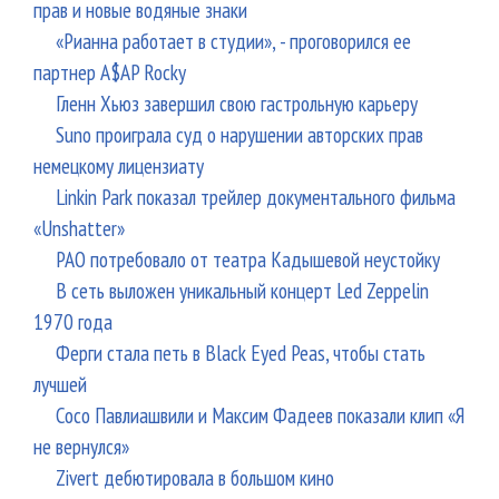
Sta
прав и новые водяные знаки
ис
«Рианна работает в студии», - проговорился ее
ги
партнер A$AP Rocky
че
Гленн Хьюз завершил свою гастрольную карьеру
ми
Suno проиграла суд о нарушении авторских прав
фу
немецкому лицензиату
Linkin Park показал трейлер документального фильма
«Unshatter»
РАО потребовало от театра Кадышевой неустойку
В сеть выложен уникальный концерт Led Zeppelin
1970 года
Ферги стала петь в Black Eyed Peas, чтобы стать
лучшей
Сосо Павлиашвили и Максим Фадеев показали клип «Я
не вернулся»
Zivert дебютировала в большом кино