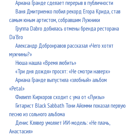
Ариана Гранде сделает перерыв в публичности
Ваня Дмитриенко побил рекорд Егора Крида, став
самым юным артистом, собравшим Лужники
Группа Dabro добилась отмены бренда ресторана
Da'Bro
Александр Добронравов рассказал «Чего хотят
мужчины?»
Нюша нашла «Время любить»
«Три дня дождя» просят: «Не смотри наверх»
Ариана Гранде выпустила «злобный» альбом
«Petal»
Филипп Киркоров сходит с ума от «Луизы»
Гитарист Black Sabbath Тони Айомми показал первую
песню из сольного альбома
Денис Клявер умоляет ИИ-модель: «Не плачь,
Анастасия»