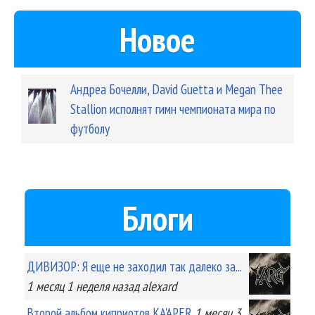
Новое
Андреа Бочелли, David Guetta и Megan Thee
Stallion исполнят гимн чемпионата мира по
футболу
Блоги
ДИВИЗОР: Я еще не заходил так далеко за...
1 месяц 1 неделя
назад
alexard
Второй альбом киприотов KA'APER
1 месяц 3