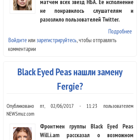
матчем всех звезд НБА. Ее исполнение
не понравилось слушателям и
разозлило пользователей Twitter.
Подробнее
о F
Войдите
или
зарегистрируйтесь
, чтобы отправлять
спе
комментарии
СШ
сли
сек
Black Eyed Peas нашли замену
Fergie?
Опубликовано
пт, 02/06/2017 - 11:23
пользователем
NEWSmuz.com
Фронтмен группы Black Eyed Peas
Will.i.am рассказал о возможном