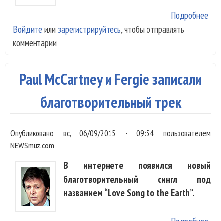
Подробнее
о M
Войдите
или
зарегистрируйтесь
, чтобы отправлять
Fer
комментарии
бла
син
Paul McCartney и Fergie записали
благотворительный трек
Опубликовано
вс, 06/09/2015 - 09:54
пользователем
NEWSmuz.com
В интернете появился новый
благотворительный сингл под
названием “Love Song to the Earth”.
Подробнее
о P