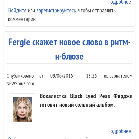
Подробнее
о F
Войдите
или
зарегистрируйтесь
, чтобы отправлять
вып
комментарии
вто
сол
тек
Fergie скажет новое слово в ритм-
год
н-блюзе
Опубликовано
вт, 09/06/2015 - 13:25
пользователем
NEWSmuz.com
Вокалистка Black Eyed Peas Ферджи
готовит новый сольный альбом.
Подробнее
о