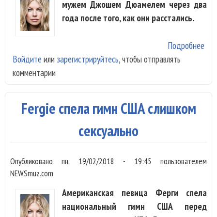
мужем Джошем Дюамелем через два
года после того, как они расстались.
Подробнее
о F
Войдите
или
зарегистрируйтесь
, чтобы отправлять
под
комментарии
раз
Дю
Fergie спела гимн США слишком
сексуально
Опубликовано
пн, 19/02/2018 - 19:45
пользователем
NEWSmuz.com
Американская певица Ферги спела
национальный гимн США перед