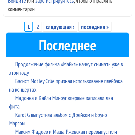
Войдите
или
зарегистрируйтесь
, чтобы отправлять
Fer
комментарии
ска
нов
сло
1
2
следующая ›
последняя »
Страницы
рит
Последнее
н-
блю
Продолжение фильма «Майкл» начнут снимать уже в
этом году
Басист Mötley Crüe признал использование плейбэка
на концертах
Мадонна и Кайли Миноуг впервые записали два
фита
Karol G выпустила альбом с Дрейком и Бруно
Марсом
Максим Фадеев и Маша Ржевская перевыпустили