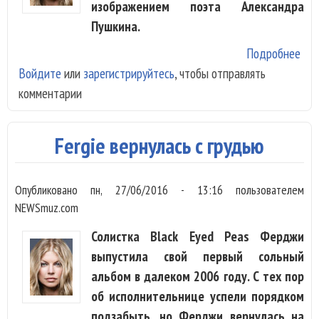
изображением поэта Александра
Пушкина.
Подробнее
о F
Войдите
или
зарегистрируйтесь
, чтобы отправлять
сня
комментарии
кли
фут
с
Fergie вернулась с грудью
Пу
Опубликовано
пн, 27/06/2016 - 13:16
пользователем
NEWSmuz.com
Солистка Black Eyed Peas Ферджи
выпустила свой первый сольный
альбом в далеком 2006 году. С тех пор
об исполнительнице успели порядком
подзабыть, но Ферджи вернулась на