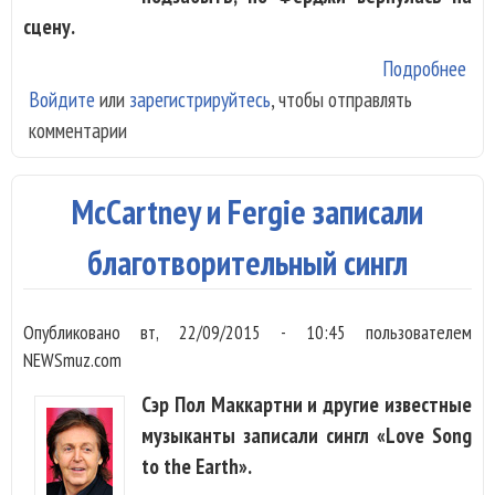
сцену.
Подробнее
о F
Войдите
или
зарегистрируйтесь
, чтобы отправлять
вер
комментарии
с г
McCartney и Fergie записали
благотворительный сингл
Опубликовано
вт, 22/09/2015 - 10:45
пользователем
NEWSmuz.com
Сэр Пол Маккартни и другие известные
музыканты записали сингл «Love Song
to the Earth».