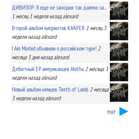
ДИВИЗОР: Я еще не заходил так далеко за...
1 месяц 1 неделя
назад
alexard
Второй альбом киприотов KA'APER
1 месяц 3
недели
назад
alexard
I Am Morbid объявили о российском туре!
2
месяца 3 дня
назад
alexard
Дебютный EP американцев Abitha
2 месяца 3
недели
назад
alexard
Новый альбом немцев Teeth of Lamb
2 месяца
3 недели
назад
alexard
ещё