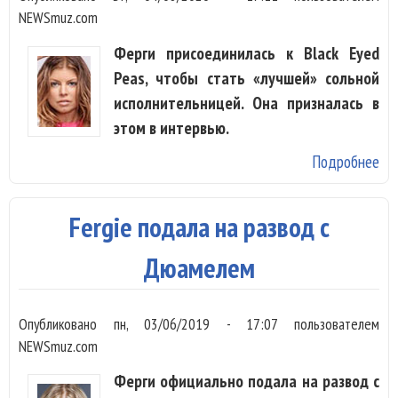
NEWSmuz.com
Ферги присоединилась к Black Eyed
Peas, чтобы стать «лучшей» сольной
исполнительницей. Она призналась в
этом в интервью.
Подробнее
о
Фе
ст
Fergie подала на развод с
пет
Bl
Дюамелем
Ey
Pea
Опубликовано
пн, 03/06/2019 - 17:07
пользователем
чт
NEWSmuz.com
ст
Ферги официально подала на развод с
лу