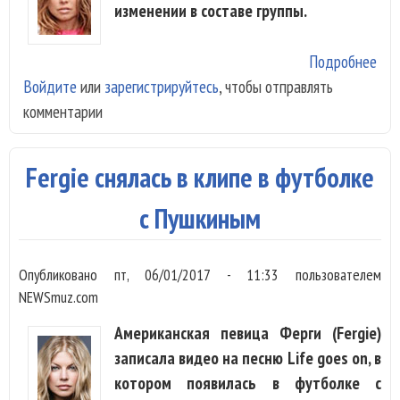
изменении в составе группы.
Подробнее
о
Войдите
или
зарегистрируйтесь
, чтобы отправлять
Bla
комментарии
Eye
Pea
наш
Fergie снялась в клипе в футболке
зам
Fer
с Пушкиным
Опубликовано
пт, 06/01/2017 - 11:33
пользователем
NEWSmuz.com
Американская певица Ферги (Fergie)
записала видео на песню Life goes on, в
котором появилась в футболке с