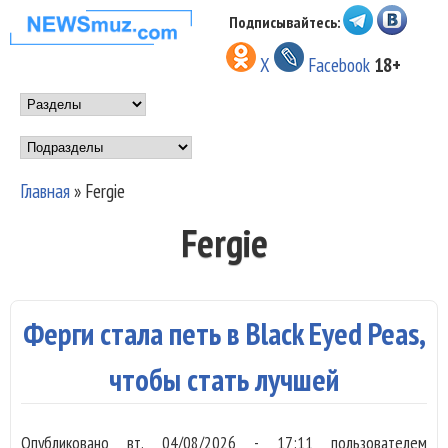
Перейти к основному
Подписывайтесь:
НОВОСТИ
содержанию
X
Facebook
18+
МУЗЫКИ И
Main menu
ШОУ БИЗНЕСА
Подразделы
NEWSMUZ.COM
Главная
»
Fergie
Вы здесь
Fergie
Ферги стала петь в Black Eyed Peas,
чтобы стать лучшей
Опубликовано
вт, 04/08/2026 - 17:11
пользователем