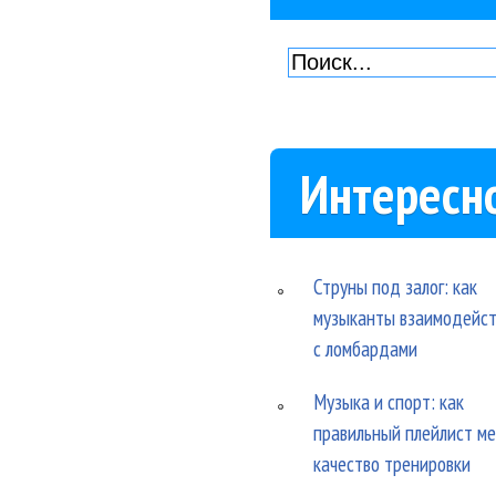
Интересн
Струны под залог: как
музыканты взаимодейс
с ломбардами
Музыка и спорт: как
правильный плейлист м
качество тренировки