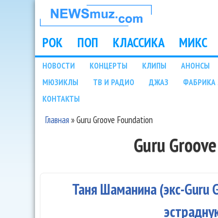
НОВОСТИ
МУЗЫКИ И
РОК
ПОП
КЛАССИКА
МИКС
Main menu
ШОУ БИЗНЕСА
НОВОСТИ
КОНЦЕРТЫ
КЛИПЫ
АНОНСЫ
Подразделы
МЮЗИКЛЫ
ТВ И РАДИО
ДЖАЗ
ФАБРИКА 
NEWSMUZ.COM
КОНТАКТЫ
Главная
»
Guru Groove Foundation
Вы здесь
Guru Groove
Таня Шаманина (экс-Guru G
эстрадну