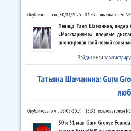
Опубликовано
вс, 30/03/2025 - 04:43
пользователем
NE
Певица Таня Шаманина, лидер G
«Москвариуме», впервые диста
анонсировав свой новый сольны
Войдите
или
зарегистриру
Татьяна Шаманина: Guru Gro
люб
Опубликовано
чт, 16/05/2019 - 15:32
пользователем
NE
30 и 31 мая Guru Groove Founda
театре Атма360° на территории