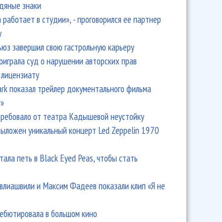
одяные знаки
 работает в студии», - проговорился ее партнер
y
ьюз завершил свою гастрольную карьеру
оиграла суд о нарушении авторских прав
 лицензиату
Park показал трейлер документального фильма
 (экс-Guru Groove Foundation) ушла в эстрадную
r»
ребовало от театра Кадышевой неустойку
выложен уникальный концерт Led Zeppelin 1970
тала петь в Black Eyed Peas, чтобы стать
влиашвили и Максим Фадеев показали клип «Я не
дебютировала в большом кино