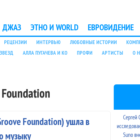
Перейти к основному
содержанию
ДЖАЗ
ЭТНО И WORLD
ЕВРОВИДЕНИЕ
РЕЦЕНЗИИ
ИНТЕРВЬЮ
ЛЮБОВНЫЕ ИСТОРИИ
КОМП
ЗВЕЗД
АЛЛА ПУГАЧЕВА И КО
ПРОФИ
АРТИСТЫ
О 
 Foundation
Сергей 
roove Foundation) ушла в
исследова
ю музыку
Suno вн