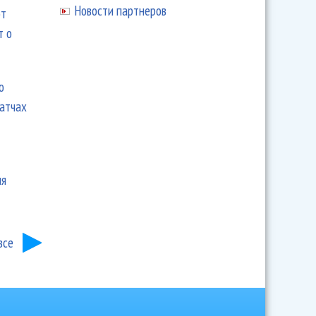
Новости партнеров
ют
т о
ю
матчах
ия
все