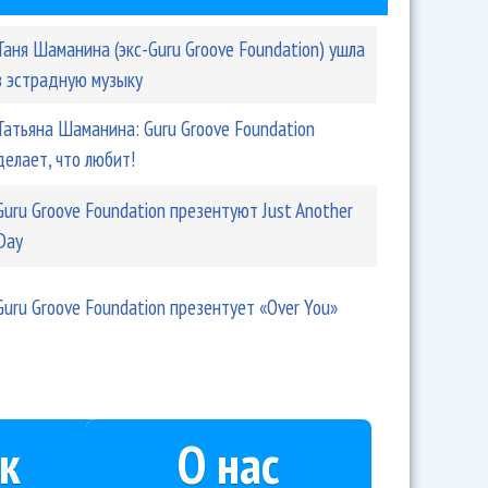
Таня Шаманина (экс-Guru Groove Foundation) ушла
в эстрадную музыку
Татьяна Шаманина: Guru Groove Foundation
делает, что любит!
Guru Groove Foundation презентуют Just Another
Day
oundation презентует «Over You»
Guru Groove Foundation презентует «Over You»
к
О нас