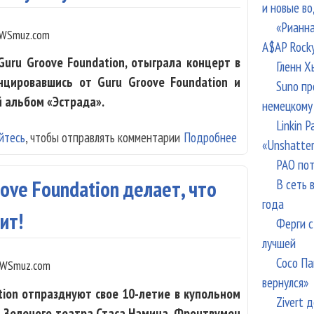
и новые в
«Рианна
WSmuz.com
A$AP Rock
uru Groove Foundation, отыграла концерт в
Гленн Х
нцировавшись от Guru Groove Foundation и
Suno пр
й альбом «Эстрада».
немецкому
Linkin 
йтесь
, чтобы отправлять комментарии
Подробнее
о Таня Шаманина
«Unshatte
музыку
РАО пот
В сеть 
ove Foundation делает, что
года
ит!
Ферги с
лучшей
Сосо Па
WSmuz.com
вернулся»
tion отпразднуют свое 10-летие в купольном
Zivert 
 Зеленого театра Стаса Намина. Фронтвумен