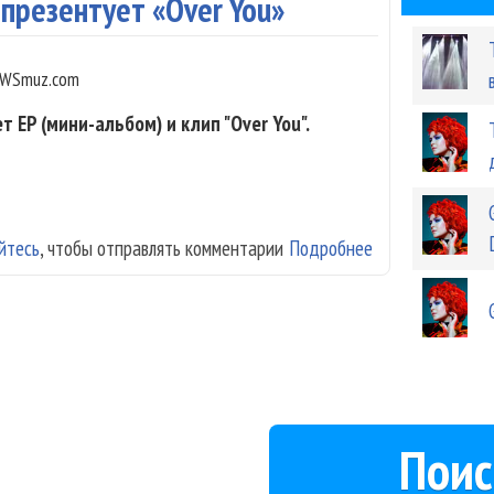
 презентует «Over You»
WSmuz.com
т EP (мини-альбом) и клип "Over You".
йтесь
, чтобы отправлять комментарии
Подробнее
о Guru Groove F
Поис