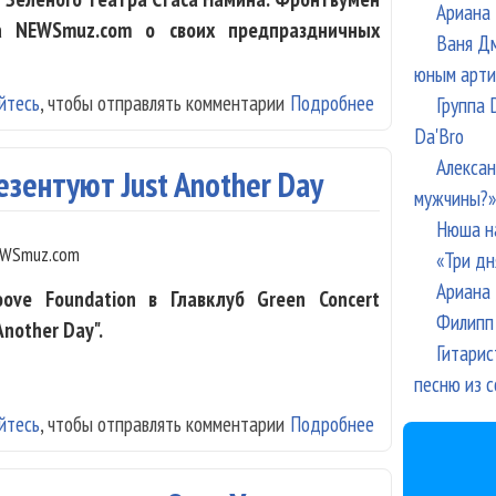
Ариана 
а NEWSmuz.com о своих предпраздничных
Ваня Дм
юным арти
йтесь
, чтобы отправлять комментарии
Подробнее
о Татьяна Шаман
Группа 
Da'Bro
Алексан
езентуют Just Another Day
мужчины?»
Нюша н
WSmuz.com
«Три дн
Ариана 
ove Foundation в Главклуб Green Concert
Филипп 
nother Day".
Гитарис
песню из с
йтесь
, чтобы отправлять комментарии
Подробнее
о Guru Groove F