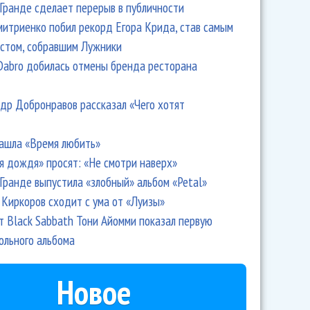
Гранде сделает перерыв в публичности
итриенко побил рекорд Егора Крида, став самым
стом, собравшим Лужники
ина: Guru Groove Foundation делает, что любит!
Dabro добилась отмены бренда ресторана
др Добронравов рассказал «Чего хотят
ашла «Время любить»
я дождя» просят: «Не смотри наверх»
Гранде выпустила «злобный» альбом «Petal»
Киркоров сходит с ума от «Луизы»
т Black Sabbath Тони Айомми показал первую
ольного альбома
oundation презентуют Just Another Day
Новое