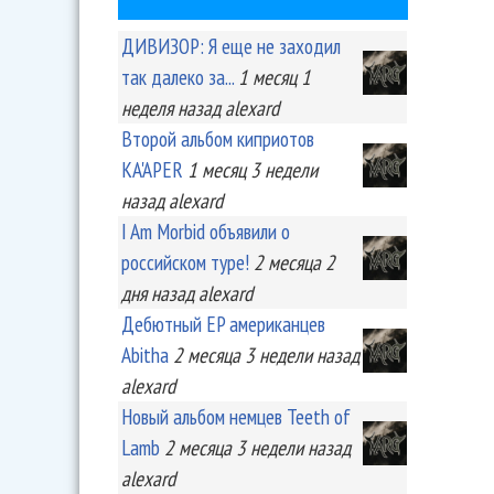
ДИВИЗОР: Я еще не заходил
так далеко за...
1 месяц 1
неделя
назад
alexard
Второй альбом киприотов
KA'APER
1 месяц 3 недели
назад
alexard
I Am Morbid объявили о
российском туре!
2 месяца 2
дня
назад
alexard
Дебютный EP американцев
Abitha
2 месяца 3 недели
назад
alexard
Новый альбом немцев Teeth of
Lamb
2 месяца 3 недели
назад
alexard