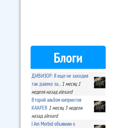
Блоги
ДИВИЗОР: Я еще не заходил
так далеко за...
1 месяц 1
неделя
назад
alexard
Второй альбом киприотов
KA'APER
1 месяц 3 недели
назад
alexard
I Am Morbid объявили о