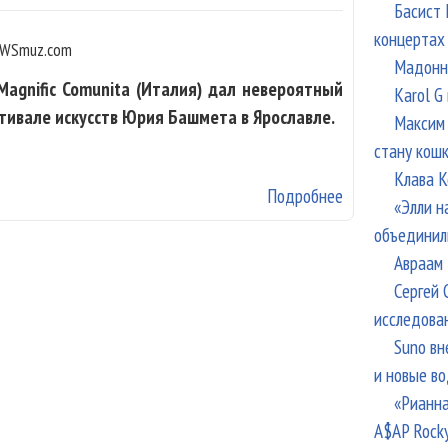
Басист 
концертах
WSmuz.com
Мадонна
Magnific Comunita (Италия) дал невероятный
Karol G
ивале искусств Юрия Башмета в Ярославле.
Максим 
стану кош
Клава К
Подробнее
о Дивное барок
«Элли н
объединил
Авраам 
Сергей 
исследова
Suno вн
и новые в
«Рианна
A$AP Rock