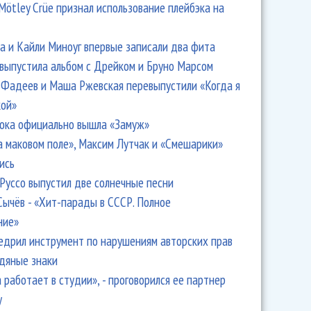
Mötley Crüe признал использование плейбэка на
 и Кайли Миноуг впервые записали два фита
 выпустила альбом с Дрейком и Бруно Марсом
Фадеев и Маша Ржевская перевыпустили «Когда я
кой»
ока официально вышла «Замуж»
ко из Италии: La Magnific Comunita сыграл волшебство
а маковом поле», Максим Лутчак и «Смешарики»
ись
Руссо выпустил две солнечные песни
Сычёв - «Хит-парады в СССР. Полное
ние»
едрил инструмент по нарушениям авторских прав
одяные знаки
 работает в студии», - проговорился ее партнер
y