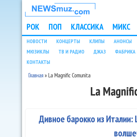
НОВОСТИ
МУЗЫКИ И
РОК
ПОП
КЛАССИКА
МИКС
Main menu
ШОУ БИЗНЕСА
НОВОСТИ
КОНЦЕРТЫ
КЛИПЫ
АНОНСЫ
Подразделы
МЮЗИКЛЫ
ТВ И РАДИО
ДЖАЗ
ФАБРИКА 
NEWSMUZ.COM
КОНТАКТЫ
Главная
»
La Magnific Comunita
Вы здесь
La Magnifi
Дивное барокко из Италии: L
волше