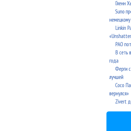
Гленн Х
Suno пр
немецкому
Linkin 
«Unshatte
РАО пот
В сеть 
года
Ферги с
лучшей
Сосо Па
вернулся»
Zivert 