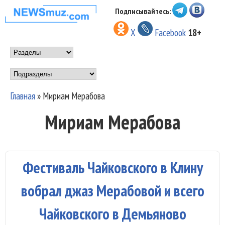
Перейти к основному
Подписывайтесь:
НОВОСТИ
содержанию
X
Facebook
18+
МУЗЫКИ И
Main menu
ШОУ БИЗНЕСА
Подразделы
NEWSMUZ.COM
Главная
»
Мириам Мерабова
Вы здесь
Мириам Мерабова
Фестиваль Чайковского в Клину
вобрал джаз Мерабовой и всего
Чайковского в Демьяново