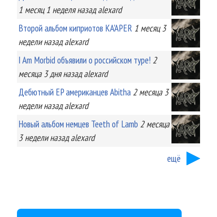
1 месяц 1 неделя
назад
alexard
Второй альбом киприотов KA'APER
1 месяц 3
недели
назад
alexard
I Am Morbid объявили о российском туре!
2
месяца 3 дня
назад
alexard
Дебютный EP американцев Abitha
2 месяца 3
недели
назад
alexard
Новый альбом немцев Teeth of Lamb
2 месяца
3 недели
назад
alexard
ещё