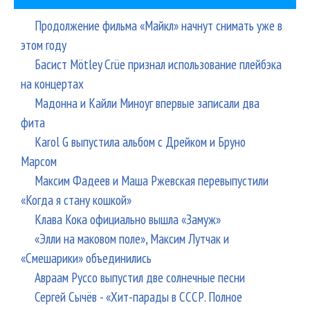
во
дж
Продолжение фильма «Майкл» начнут снимать уже в
Ме
этом году
и в
Басист Mötley Crüe признал использование плейбэка
Ча
на концертах
в
Мадонна и Кайли Миноуг впервые записали два
Де
фита
Karol G выпустила альбом с Дрейком и Бруно
Марсом
Максим Фадеев и Маша Ржевская перевыпустили
«Когда я стану кошкой»
Клава Кока официально вышла «Замуж»
«Элли на маковом поле», Максим Лутчак и
«Смешарики» объединились
Авраам Руссо выпустил две солнечные песни
Сергей Сычёв - «Хит-парады в СССР. Полное