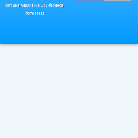
сегодня
.
Аналитика шоу-бизнеса
,
Фото звезд