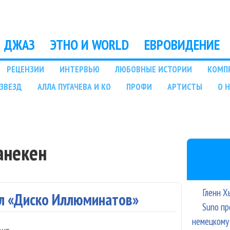
Перейти к основному
содержанию
ДЖАЗ
ЭТНО И WORLD
ЕВРОВИДЕНИЕ
РЕЦЕНЗИИ
ИНТЕРВЬЮ
ЛЮБОВНЫЕ ИСТОРИИ
КОМП
ЗВЕЗД
АЛЛА ПУГАЧЕВА И КО
ПРОФИ
АРТИСТЫ
О 
анекен
Гленн Х
л «Диско Иллюминатов»
Suno пр
немецкому