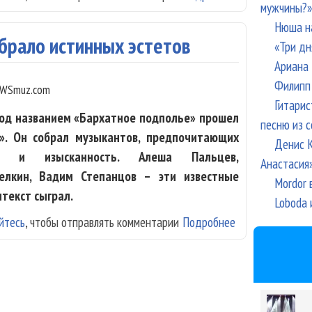
мужчины?»
Нюша н
обрало истинных эстетов
«Три дн
Ариана 
Филипп 
WSmuz.com
Гитарис
од названием «Бархатное подполье» прошел
песню из с
». Он собрал музыкантов, предпочитающих
Денис К
ство и изысканность. Алеша Пальцев,
Анастасия
елкин, Вадим Степанцов – эти известные
Mordor 
нтекст сыграл.
Loboda 
йтесь
, чтобы отправлять комментарии
Подробнее
о "Бархатное п