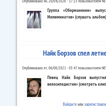
Опубликовано
пн, 20/04/2026 - 17:23
пользователем
NE
Группа «Оберманекен» выпу
Иллюминатов» (слушать альбом)
Найк Борзов спел летн
Опубликовано
пт, 06/08/2021 - 03:47
пользователем
NE
Певец Найк Борзов выпусти
велосипедистки» (смотреть клип
Войдите
или
зарегистриру