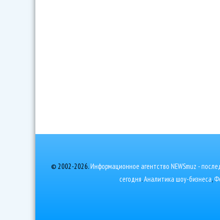
© 2002-2026.
Информационное агентство NEWSmuz - послед
сегодня
.
Аналитика шоу-бизнеса
,
Ф