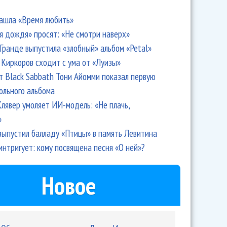
ашла «Время любить»
я дождя» просят: «Не смотри наверх»
Гранде выпустила «злобный» альбом «Petal»
Киркоров сходит с ума от «Луизы»
т Black Sabbath Тони Айомми показал первую
ольного альбома
лявер умоляет ИИ-модель: «Не плачь,
»
выпустил балладу «Птицы» в память Левитина
интригует: кому посвящена песня «О ней»?
одполье" собрало истинных эстетов
Новое