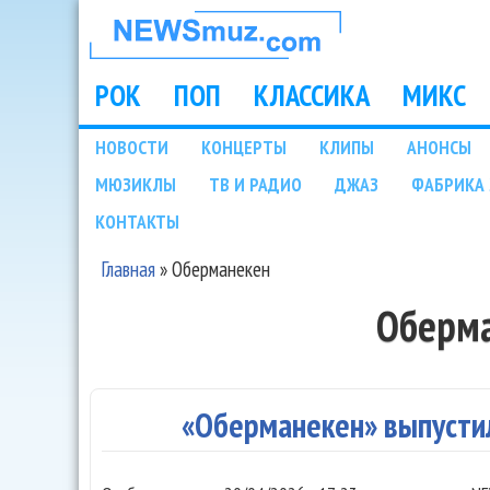
НОВОСТИ
МУЗЫКИ И
РОК
ПОП
КЛАССИКА
МИКС
Main menu
ШОУ БИЗНЕСА
НОВОСТИ
КОНЦЕРТЫ
КЛИПЫ
АНОНСЫ
Подразделы
МЮЗИКЛЫ
ТВ И РАДИО
ДЖАЗ
ФАБРИКА 
NEWSMUZ.COM
КОНТАКТЫ
Главная
»
Оберманекен
Вы здесь
Оберм
«Оберманекен» выпусти