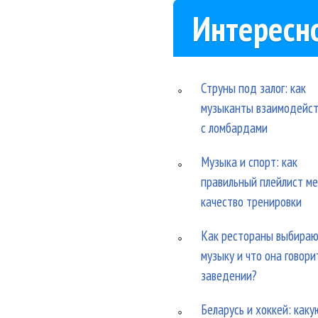
Интересн
Струны под залог: как
музыканты взаимодейс
с ломбардами
Музыка и спорт: как
правильный плейлист м
качество тренировки
Как рестораны выбира
музыку и что она говори
заведении?
Беларусь и хоккей: каку