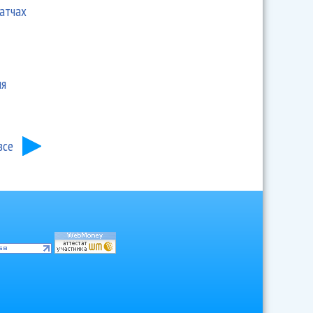
матчах
ия
все