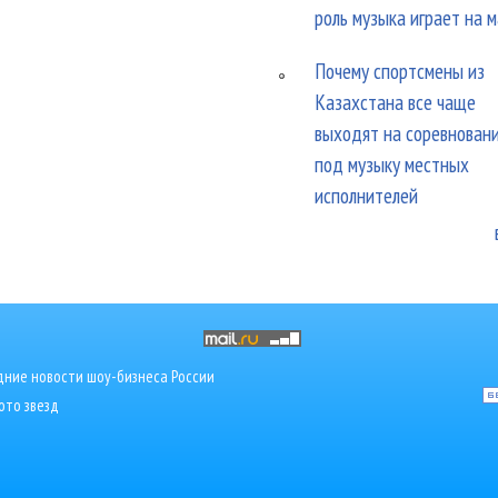
роль музыка играет на 
Почему спортсмены из
Казахстана все чаще
выходят на соревнован
под музыку местных
исполнителей
ние новости шоу-бизнеса России
ото звезд