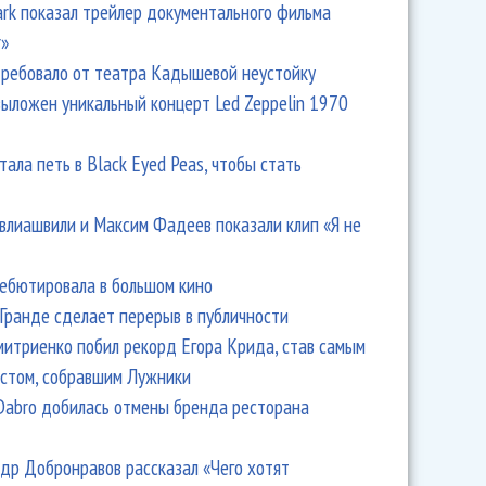
Park показал трейлер документального фильма
r»
ребовало от театра Кадышевой неустойку
выложен уникальный концерт Led Zeppelin 1970
н» выпустил «Диско Иллюминатов»
тала петь в Black Eyed Peas, чтобы стать
влиашвили и Максим Фадеев показали клип «Я не
дебютировала в большом кино
Гранде сделает перерыв в публичности
итриенко побил рекорд Егора Крида, став самым
стом, собравшим Лужники
Dabro добилась отмены бренда ресторана
др Добронравов рассказал «Чего хотят
пел летнее про велосипедисток