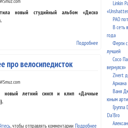
WSmuz.com
Linkin 
«Unshatte
стила новый студийный альбом «Диско
РАО пот
.
В сеть 
года
Подробнее
о «Оберманеке
Ферги с
лучшей
Сосо Па
ее про велосипедисток
вернулся»
Zivert 
WSmuz.com
Ариана 
Ваня Дм
л новый летний сингл и клип «Дачные
юным арти
).
Группа 
Da'Bro
Алексан
йтесь
, чтобы отправлять комментарии
Подробнее
о Найк Борзов с