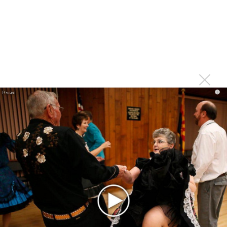
Suno проиграла суд о нарушении авторских прав
немецкому лицензиату
Linkin Park показал трейлер документального фильма
«Unshatter»
РАО потребовало от театра Кадышевой неустойку
В сеть выложен уникальный концерт Led Zeppelin
1970 года
i
Ферги стала петь в Black Eyed Peas, чтобы стать
лучшей
Сосо Павлиашвили и Максим Фадеев показали клип «Я
не вернулся»
Zivert дебютировала в большом кино
Новое