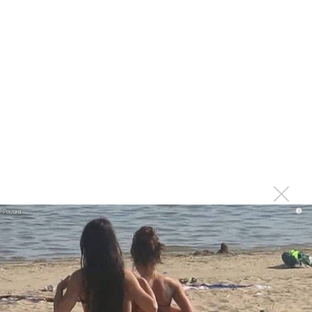
Продолжение фильма «Майкл» начнут снимать уже в
этом году
Басист Mötley Crüe признал использование плейбэка
на концертах
Мадонна и Кайли Миноуг впервые записали два
фита
Karol G выпустила альбом с Дрейком и Бруно
Марсом
Максим Фадеев и Маша Ржевская перевыпустили
«Когда я стану кошкой»
i
Клава Кока официально вышла «Замуж»
«Элли на маковом поле», Максим Лутчак и
«Смешарики» объединились
Авраам Руссо выпустил две солнечные песни
Сергей Сычёв - «Хит-парады в СССР. Полное