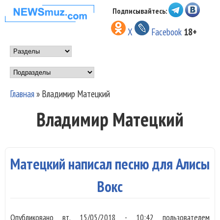
Перейти к основному
Подписывайтесь:
НОВОСТИ
содержанию
X
Facebook
18+
МУЗЫКИ И
Main menu
ШОУ БИЗНЕСА
Подразделы
NEWSMUZ.COM
Главная
»
Владимир Матецкий
Вы здесь
Владимир Матецкий
Матецкий написал песню для Алисы
Вокс
Опубликовано
вт, 15/05/2018 - 10:42
пользователем