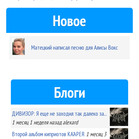
Новое
Матецкий написал песню для Алисы Вокс
Блоги
ДИВИЗОР: Я еще не заходил так далеко за...
1 месяц 1 неделя
назад
alexard
Второй альбом киприотов KA'APER
1 месяц 3