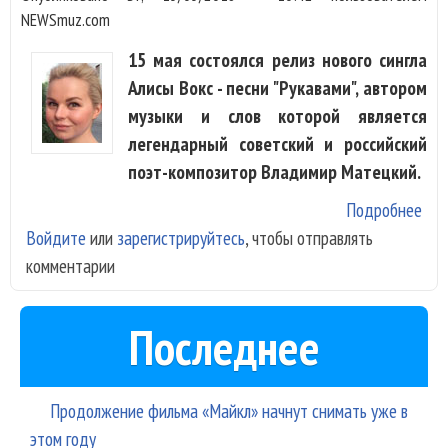
NEWSmuz.com
15 мая состоялся релиз нового сингла
Алисы Вокс - песни "Рукавами", автором
музыки и слов которой является
легендарный советский и российский
поэт-композитор Владимир Матецкий.
Подробнее
о
Войдите
или
зарегистрируйтесь
, чтобы отправлять
Мат
комментарии
нап
пес
для
Последнее
Али
Вок
Продолжение фильма «Майкл» начнут снимать уже в
этом году