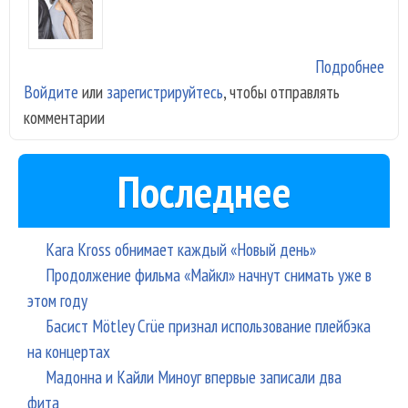
Подробнее
о «
Войдите
или
зарегистрируйтесь
, чтобы отправлять
Ян»
комментарии
пок
«Кр
Последнее
Kara Kross обнимает каждый «Новый день»
Продолжение фильма «Майкл» начнут снимать уже в
этом году
Басист Mötley Crüe признал использование плейбэка
на концертах
Мадонна и Кайли Миноуг впервые записали два
фита