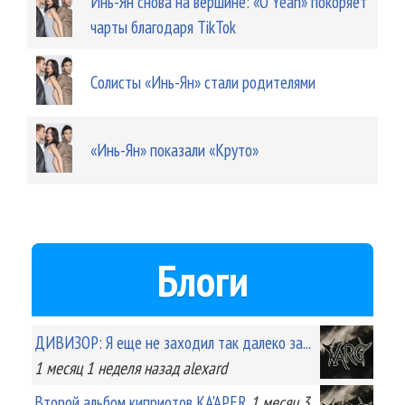
Инь-Ян снова на вершине: «O Yeah» покоряет
чарты благодаря TikTok
Солисты «Инь-Ян» стали родителями
«Инь-Ян» показали «Круто»
Блоги
ДИВИЗОР: Я еще не заходил так далеко за...
1 месяц 1 неделя
назад
alexard
Второй альбом киприотов KA'APER
1 месяц 3