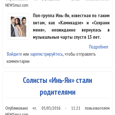
NEWSmuz.com
Поп-группа Инь-Ян, известная по таким
хитам, как «Камикадзе» и «Сохрани
меня», неожиданно вернулась в
музыкальные чарты спустя 13 лет.
Подробнее
о И
Войдите
или
зарегистрируйтесь
, чтобы отправлять
сно
комментарии
вер
«O 
пок
Солисты «Инь-Ян» стали
чар
бла
родителями
Tik
Опубликовано
чт, 05/05/2016 - 11:21
пользователем
NEWSmuz.com