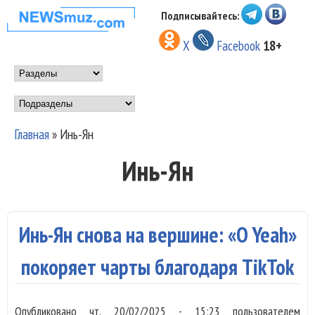
Перейти к основному
Подписывайтесь:
НОВОСТИ
содержанию
X
Facebook
18+
МУЗЫКИ И
Main menu
ШОУ БИЗНЕСА
Подразделы
NEWSMUZ.COM
Главная
»
Инь-Ян
Вы здесь
Инь-Ян
Инь-Ян снова на вершине: «O Yeah»
покоряет чарты благодаря TikTok
Опубликовано
чт, 20/02/2025 - 15:23
пользователем