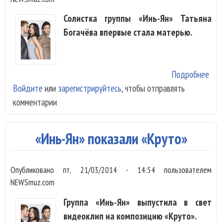
Солистка группы «Инь-Ян» Татьяна
Богачёва впервые стала матерью.
Подробнее
о С
Войдите
или
зарегистрируйтесь
, чтобы отправлять
«Ин
комментарии
ста
род
«Инь-Ян» показали «Круто»
Опубликовано
пт, 21/03/2014 - 14:54
пользователем
NEWSmuz.com
Группа «Инь-Ян» выпустила в свет
видеоклип на композицию «Круто».