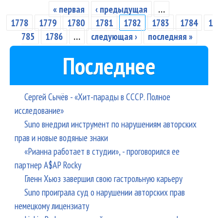
« первая
‹ предыдущая
…
Страницы
1778
1779
1780
1781
1782
1783
1784
1
785
1786
…
следующая ›
последняя »
Последнее
Сергей Сычёв - «Хит-парады в СССР. Полное
исследование»
Suno внедрил инструмент по нарушениям авторских
прав и новые водяные знаки
«Рианна работает в студии», - проговорился ее
партнер A$AP Rocky
Гленн Хьюз завершил свою гастрольную карьеру
Suno проиграла суд о нарушении авторских прав
немецкому лицензиату