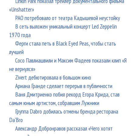
Linkin Park показал трейлер документального фильма
«Unshatter»
РАО потребовало от театра Кадышевой неустойку
В сеть выложен уникальный концерт Led Zeppelin
1970 года
Ферги стала петь в Black Eyed Peas, чтобы стать
лучшей
Сосо Павлиашвили и Максим Фадеев показали клип «Я
не вернулся»
Zivert дебютировала в большом кино
Ариана Гранде сделает перерыв в публичности
Ваня Дмитриенко побил рекорд Егора Крида, став
самым юным артистом, собравшим Лужники
Группа Dabro добилась отмены бренда ресторана
Da'Bro
Александр Добронравов рассказал «Чего хотят