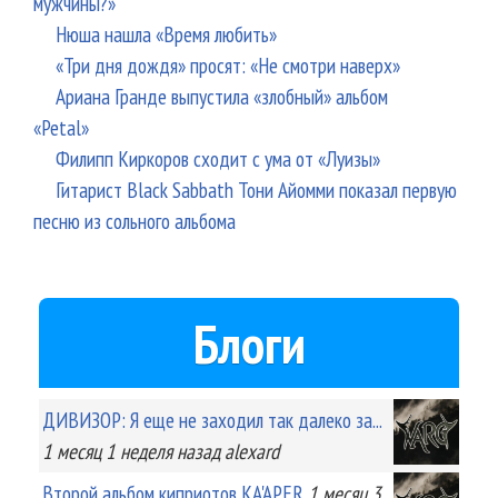
мужчины?»
Нюша нашла «Время любить»
«Три дня дождя» просят: «Не смотри наверх»
Ариана Гранде выпустила «злобный» альбом
«Petal»
Филипп Киркоров сходит с ума от «Луизы»
Гитарист Black Sabbath Тони Айомми показал первую
песню из сольного альбома
Блоги
ДИВИЗОР: Я еще не заходил так далеко за...
1 месяц 1 неделя
назад
alexard
Второй альбом киприотов KA'APER
1 месяц 3