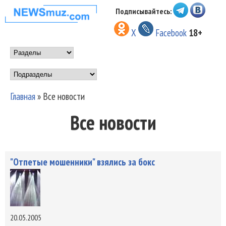
Перейти к основному
Подписывайтесь:
НОВОСТИ
содержанию
X
Facebook
18+
МУЗЫКИ И
Main menu
ШОУ БИЗНЕСА
Подразделы
NEWSMUZ.COM
Главная
»
Все новости
Вы здесь
Все новости
"Отпетые мошенники" взялись за бокс
20.05.2005