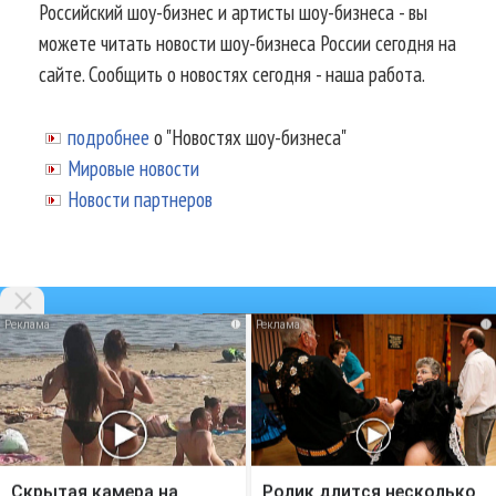
Российский шоу-бизнес и артисты шоу-бизнеса - вы
можете читать новости шоу-бизнеса России сегодня на
сайте. Сообщить о новостях сегодня - наша работа.
подробнее
о "Новостях шоу-бизнеса"
Мировые новости
Новости партнеров
i
i
© 2002-2026.
Информационное
агентство NEWSmuz - последние
новости шоу-бизнеса России
сегодня
.
Аналитика шоу-бизнеса
,
Фото звезд
Скрытая камера на
Ролик длится несколько