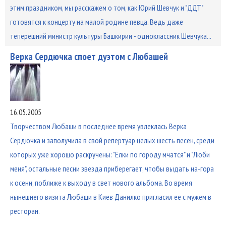
этим праздником, мы расскажем о том, как Юрий Шевчук и "ДДТ"
готовятся к концерту на малой родине певца. Ведь даже
теперешний министр культуры Башкирии - одноклассник Шевчука...
Верка Сердючка споет дуэтом с Любашей
16.05.2005
Творчеством Любаши в последнее время увлеклась Верка
Сердючка и заполучила в свой репертуар целых шесть песен, среди
которых уже хорошо раскручены: "Елки по городу мчатся" и "Люби
меня", остальные песни звезда приберегает, чтобы выдать на-гора
к осени, поближе к выходу в свет нового альбома. Во время
нынешнего визита Любаши в Киев Данилко пригласил ее с мужем в
ресторан.