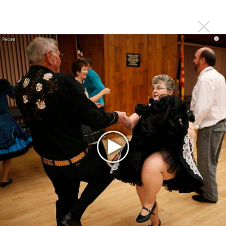
«Смешарики» объединились
Авраам Руссо выпустил две солнечные песни
Сергей Сычёв - «Хит-парады в СССР. Полное
i
исследование»
Suno внедрил инструмент по нарушениям авторских
прав и новые водяные знаки
«Рианна работает в студии», - проговорился ее
партнер A$AP Rocky
Гленн Хьюз завершил свою гастрольную карьеру
Suno проиграла суд о нарушении авторских прав
немецкому лицензиату
Linkin Park показал трейлер документального фильма
«Unshatter»
РАО потребовало от театра Кадышевой неустойку
В сеть выложен уникальный концерт Led Zeppelin
1970 года