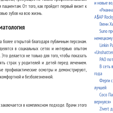
и новые в
 пациентам. От того, как пройдет первый визит к
«Рианна
овью зубов на всю жизнь.
A$AP Rock
Гленн Х
матология
Suno пр
немецкому
а более открытой благодаря публичным персонам.
Linkin 
делятся в социальных сетях и интервью опытом
«Unshatte
 Это делается не только для того, чтобы показать
РАО пот
нять страх у родителей и детей перед лечением.
В сеть 
ные профилактические осмотры и демонстрируют,
года
 комфортной и безболезненной.
Ферги с
лучшей
Сосо Па
вернулся»
 заключается в комплексном подходе. Врачи этого
Zivert 