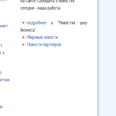
на сайте. Сообщить о новостях
сегодня - наша работа.
подробнее
о "Новостях шоу-
еняет
бизнеса"
Мировые новости
Новости партнеров
ют
т о
ю
матчах
ия