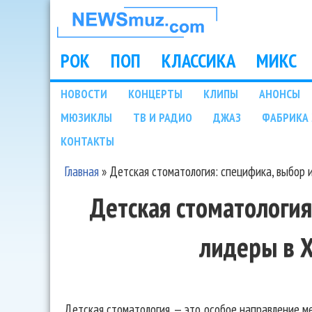
НОВОСТИ
МУЗЫКИ И
РОК
ПОП
КЛАССИКА
МИКС
Main menu
ШОУ БИЗНЕСА
НОВОСТИ
КОНЦЕРТЫ
КЛИПЫ
АНОНСЫ
Подразделы
МЮЗИКЛЫ
ТВ И РАДИО
ДЖАЗ
ФАБРИКА 
NEWSMUZ.COM
КОНТАКТЫ
Главная
»
Детская стоматология: специфика, выбор 
Вы здесь
Детская стоматология
лидеры в 
Детская стоматология — это особое направление 