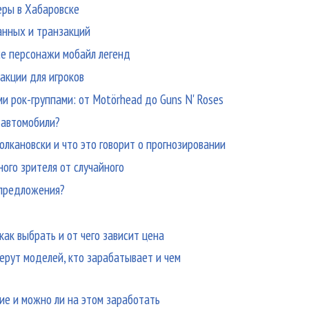
еры в Хабаровске
анных и транзакций
все персонажи мобайл легенд
акции для игроков
и рок-группами: от Motörhead до Guns N' Roses
 автомобили?
лкановски и что это говорит о прогнозировании
ного зрителя от случайного
 предложения?
ак выбрать и от чего зависит цена
берут моделей, кто зарабатывает и чем
е и можно ли на этом заработать