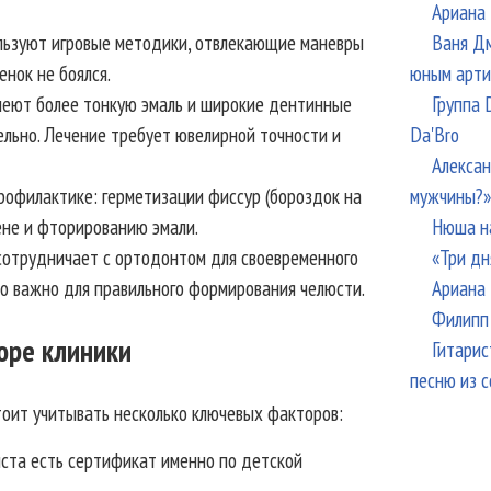
Ариана 
Ваня Дм
льзуют игровые методики, отвлекающие маневры
юным арти
нок не боялся.
Группа 
меют более тонкую эмаль и широкие дентинные
Da'Bro
ельно. Лечение требует ювелирной точности и
Алексан
мужчины?»
рофилактике: герметизации фиссур (бороздок на
Нюша н
ене и фторированию эмали.
«Три дн
 сотрудничает с ортодонтом для своевременного
Ариана 
то важно для правильного формирования челюсти.
Филипп 
оре клиники
Гитарис
песню из с
тоит учитывать несколько ключевых факторов:
иста есть сертификат именно по детской