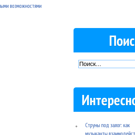
чными возможностями
Поис
Интересн
Струны под залог: как
музыканты взаимодейс