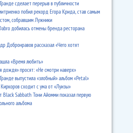
Гранде сделает перерыв в публичности
итриенко побил рекорд Егора Крида, став самым
стом, собравшим Лужники
Dabro добилась отмены бренда ресторана
др Добронравов рассказал «Чего хотят
ашла «Время любить»
я дождя» просят: «Не смотри наверх»
Гранде выпустила «злобный» альбом «Petal»
Киркоров сходит с ума от «Луизы»
т Black Sabbath Тони Айомми показал первую
ольного альбома