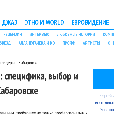
Перейти к основному
содержанию
ДЖАЗ
ЭТНО И WORLD
ЕВРОВИДЕНИЕ
РЕЦЕНЗИИ
ИНТЕРВЬЮ
ЛЮБОВНЫЕ ИСТОРИИ
КОМП
ЗВЕЗД
АЛЛА ПУГАЧЕВА И КО
ПРОФИ
АРТИСТЫ
О 
и лидеры в Хабаровске
: специфика, выбор и
Хабаровске
Сергей 
исследова
Suno вн
медицины, требующее не только профессиональных