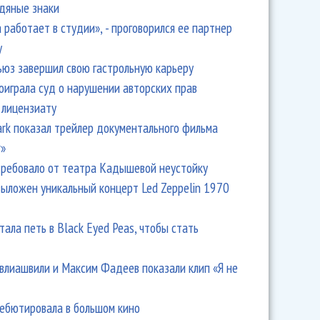
одяные знаки
 работает в студии», - проговорился ее партнер
y
ьюз завершил свою гастрольную карьеру
оиграла суд о нарушении авторских прав
 лицензиату
Park показал трейлер документального фильма
r»
ребовало от театра Кадышевой неустойку
выложен уникальный концерт Led Zeppelin 1970
тала петь в Black Eyed Peas, чтобы стать
влиашвили и Максим Фадеев показали клип «Я не
дебютировала в большом кино