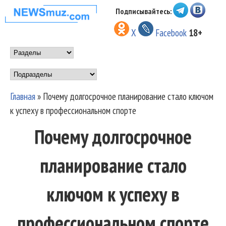
Перейти к основному
Подписывайтесь:
НОВОСТИ
содержанию
X
Facebook
18+
МУЗЫКИ И
Main menu
ШОУ БИЗНЕСА
Подразделы
NEWSMUZ.COM
Главная
»
Почему долгосрочное планирование стало ключом
Вы здесь
к успеху в профессиональном спорте
Почему долгосрочное
планирование стало
ключом к успеху в
профессиональном спорте