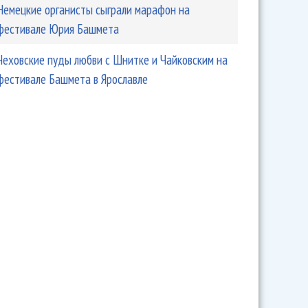
Немецкие органисты сыграли марафон на
фестивале Юрия Башмета
Чеховские пуды любви с Шнитке и Чайковским на
фестивале Башмета в Ярославле
ьяный барабанщик "Сплина" получил в глаз