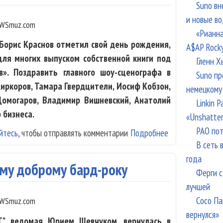
Suno вн
и новые в
WSmuz.com
«Рианна
Борис Краснов отметил свой день рождения,
A$AP Rock
для многих выпуском собственной книги под
Гленн Х
». Поздравить главного шоу-сценографа в
Suno пр
ркоров, Тамара Гвердцители, Иосиф Кобзон,
немецкому
Домогаров, Владимир Вишневский, Анатолий
Linkin 
 бизнеса.
«Unshatte
РАО пот
йтесь
, чтобы отправлять комментарии
Подробнее
о Борис Краснов
В сеть 
года
ому доброму бард-року
Ферги с
лучшей
Сосо Па
WSmuz.com
вернулся»
Т", ведомая Юрием Шевчуком, вернулась в