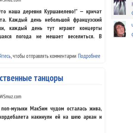
Это наша деревня Куршавелево!” — кричат
рта. Каждый день небольшой французский
рки, каждый день тут играют концерты
вшаяся погода не мешает веселиться. В
йтесь
, чтобы отправлять комментарии
Подробнее
о В Куршавеле п
бственные танцоры
WSmuz.com
 поп-музыки МакSим чудом осталась жива,
кордебалета накинули ей на шею аркан и