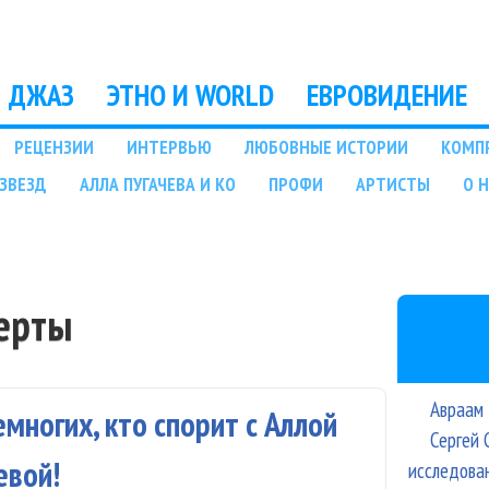
Перейти к основному
содержанию
ДЖАЗ
ЭТНО И WORLD
ЕВРОВИДЕНИЕ
РЕЦЕНЗИИ
ИНТЕРВЬЮ
ЛЮБОВНЫЕ ИСТОРИИ
КОМП
ЗВЕЗД
АЛЛА ПУГАЧЕВА И КО
ПРОФИ
АРТИСТЫ
О 
ерты
Авраам 
емногих, кто спорит с Аллой
Сергей 
евой!
исследова