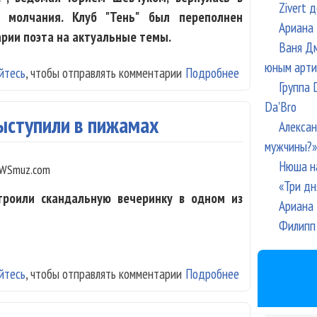
Zivert 
о молчания. Клуб "Тень" был переполнен
Ариана 
ии поэта на актуальные темы.
Ваня Дм
юным арти
йтесь
, чтобы отправлять комментарии
Подробнее
о "ДДТ" вернулс
Группа 
Da'Bro
выступили в пижамах
Алексан
мужчины?»
Нюша н
WSmuz.com
«Три дн
троили скандальную вечеринку в одном из
Ариана 
Филипп 
йтесь
, чтобы отправлять комментарии
Подробнее
о "Тату" и "Фаб