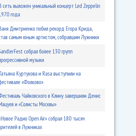
В сеть выложен уникальный концерт Led Zeppelin
1970 года
Ваня Дмитриенко побил рекорд Егора Крида,
став самым юным артистом, собравшим Лужники
SandlerFest собрал более 130 групп
прогрессивной музыки
англичане перепутали с Басковым
Татьяна Куртукова и Rasa выступили на
фестивале «Фолково»
Фестиваль Чайковского в Клину завершили Денис
Мацуев и «Солисты Москвы»
«Новое Радио Open Air» собрал 180 тысяч
зрителей в Лужниках