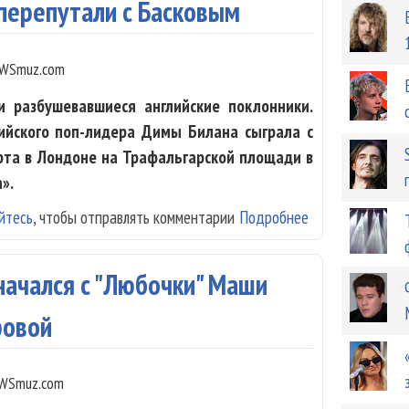
 перепутали с Басковым
WSmuz.com
 разбушевавшиеся английские поклонники.
сийского поп-лидера Димы Билана сыграла с
рта в Лондоне на Трафальгарской площади в
».
йтесь
, чтобы отправлять комментарии
Подробнее
о Диму Билана 
начался с "Любочки" Маши
ровой
WSmuz.com