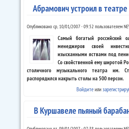
Абрамович устроил в театре
Опубликовано
ср, 10/01/2007 - 09:52
пользователем
NE
Самый богатый российский о
менеджеров своей инвестиц
изысканными яствами под пени
Со свойственной ему широтой Р
столичного музыкального театра им. Ст
распорядился накрыть столы на 500 персон.
Войдите
или
зарегистриру
В Куршавеле пьяный барабан
Опубликовано
вт, 09/01/2007 - 07:38
пользователем
NE