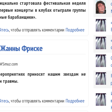
фициально стартовала фестивальная неделя
 первые концерты в клубах отыграли группы
ные барабанщики».
йтесь
, чтобы отправлять комментарии
Подробнее
о "Старый Новы
я Жанны Фриске
WSmuz.com
мероприятиях приносят нашим звездам не
и травмы.
йтесь
, чтобы отправлять комментарии
Подробнее
о Кровавая пес