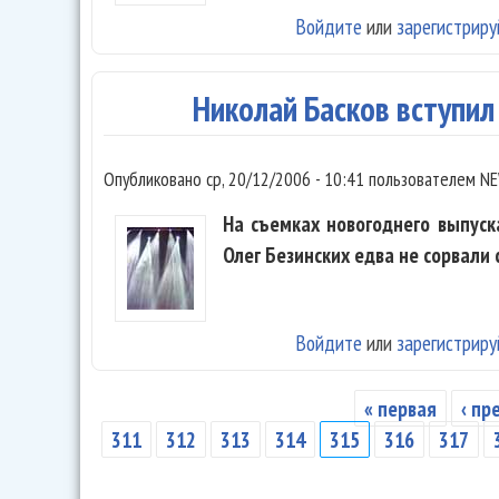
Войдите
или
зарегистриру
Николай Басков вступил 
Опубликовано
ср, 20/12/2006 - 10:41
пользователем
NE
На съемках новогоднего выпуск
Олег Безинских едва не сорвали 
Войдите
или
зарегистриру
« первая
‹ п
Страницы
311
312
313
314
315
316
317