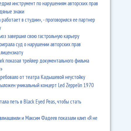
едрил инструмент по нарушениям авторских прав
одяные знаки
 работает в студии», - проговорился ее партнер
y
ьюз завершил свою гастрольную карьеру
оиграла суд о нарушении авторских прав
 лицензиату
Park показал трейлер документального фильма
r»
ребовало от театра Кадышевой неустойку
: Я - один из немногих, кто спорит с Аллой Пугачевой!
выложен уникальный концерт Led Zeppelin 1970
тала петь в Black Eyed Peas, чтобы стать
влиашвили и Максим Фадеев показали клип «Я не