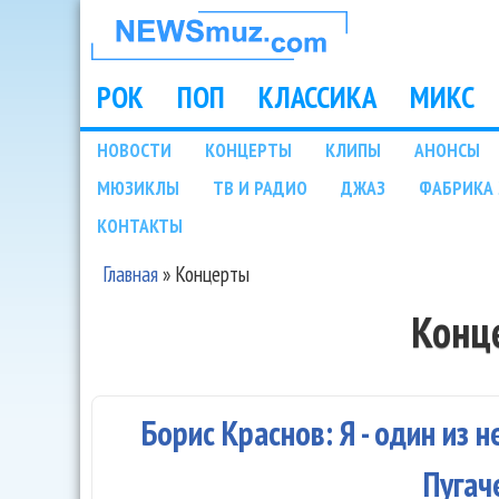
НОВОСТИ
МУЗЫКИ И
РОК
ПОП
КЛАССИКА
МИКС
Main menu
ШОУ БИЗНЕСА
НОВОСТИ
КОНЦЕРТЫ
КЛИПЫ
АНОНСЫ
Подразделы
МЮЗИКЛЫ
ТВ И РАДИО
ДЖАЗ
ФАБРИКА 
NEWSMUZ.COM
КОНТАКТЫ
Главная
»
Концерты
Вы здесь
Конц
Борис Краснов: Я - один из н
Пугач