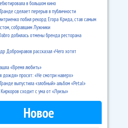
дебютировала в большом кино
Гранде сделает перерыв в публичности
итриенко побил рекорд Егора Крида, став самым
стом, собравшим Лужники
я к старому доброму бард-року
Dabro добилась отмены бренда ресторана
др Добронравов рассказал «Чего хотят
ашла «Время любить»
я дождя» просят: «Не смотри наверх»
Гранде выпустила «злобный» альбом «Petal»
Киркоров сходит с ума от «Луизы»
Новое
рика" выступили в пижамах