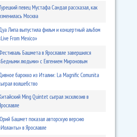
Турецкий певец Мустафа Сандал рассказал, как
изменилась Москва
Дуа Липа выпустила фильм и концертный альбом
«Live From Mexico»
Фестиваль Башмета в Ярославле завершился
«Бедными людьми» с Евгением Мироновым
Дивное барокко из Италии: La Magnific Comunita
сыграл волшебство
роил в театре кутеж с Массквой и Биланом
Китайский Ming Quintet сыграл эксклюзив в
Ярославле
Юрий Башмет показал авторскую версию
«Иоланты» в Ярославле