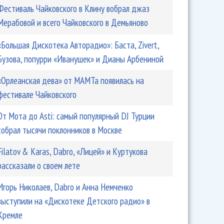
Фестиваль Чайковского в Клину вобрал джаз
Мерабовой и всего Чайковского в Демьяново
«Большая Дискотека Авторадио»: Баста, Zivert,
Бузова, попурри «Иванушек» и Дианы Арбениной
й рок 2006" начался с "Любочки" Маши Макаровой
«Орлеанская дева» от МАМТа появилась на
фестивале Чайковского
От Мота до Asti: самый популярный DJ Турции
собрал тысячи поклонников в Москве
Filatov & Karas, Dabro, «Лицей» и Куртукова
рассказали о своем лете
Игорь Николаев, Dabro и Анна Немченко
выступили на «Дискотеке Детского радио» в
ня Жанны Фриске
Кремле