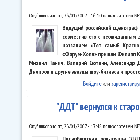
Опубликовано
пт, 26/01/2007 - 16:10
пользователем
NE
Ведущий российский сценограф 
совместив его с неожиданным 
названием «Тот самый Краснов
«Форум-Холл» пришли Филипп Ки
Михаил Танич, Валерий Сюткин, Александр 
Днепров и другие звезды шоу-бизнеса и просто
Войдите
или
зарегистриру
"ДДТ" вернулся к стар
Опубликовано
пт, 26/01/2007 - 13:48
пользователем
NE
Петербургская рок-группа "ДД