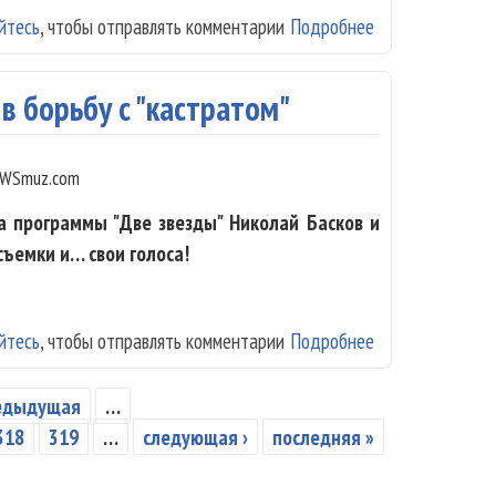
йтесь
, чтобы отправлять комментарии
Подробнее
о МакSим душил
в борьбу с "кастратом"
WSmuz.com
а программы "Две звезды" Николай Басков и
съемки и… свои голоса!
йтесь
, чтобы отправлять комментарии
Подробнее
о Николай Баско
редыдущая
…
318
319
…
следующая ›
последняя »