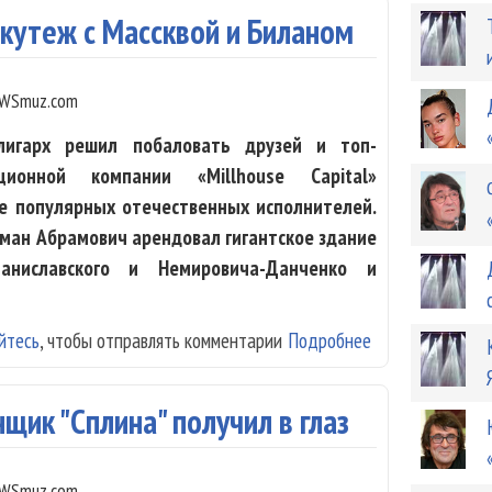
 кутеж с Массквой и Биланом
WSmuz.com
лигарх решил побаловать друзей и топ-
ионной компании «Millhouse Capital»
е популярных отечественных исполнителей.
оман Абрамович арендовал гигантское здание
аниславского и Немировича-Данченко и
йтесь
, чтобы отправлять комментарии
Подробнее
о Абрамович уст
щик "Сплина" получил в глаз
WSmuz.com